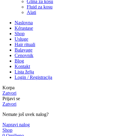
Glina za kosu
Fluid za kosu
Alati
Naslovna
Kérastase
Shop
Usluge
Hair rituali
Balayage
Cenovnik
Blog
Kontakt
Lista želja
Login / Registracija
Korpa
Zatvori
Prijavi se
Zatvori
Nemate još uvek nalog?
Napravi nalog
Shop
0
Omiljeno