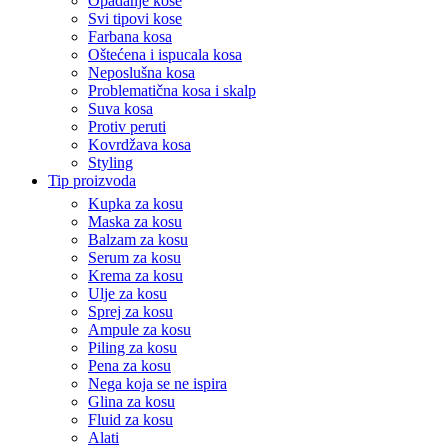
Opadanje kose
Svi tipovi kose
Farbana kosa
Oštećena i ispucala kosa
Neposlušna kosa
Problematična kosa i skalp
Suva kosa
Protiv peruti
Kovrdžava kosa
Styling
Tip proizvoda
Kupka za kosu
Maska za kosu
Balzam za kosu
Serum za kosu
Krema za kosu
Ulje za kosu
Sprej za kosu
Ampule za kosu
Piling za kosu
Pena za kosu
Nega koja se ne ispira
Glina za kosu
Fluid za kosu
Alati