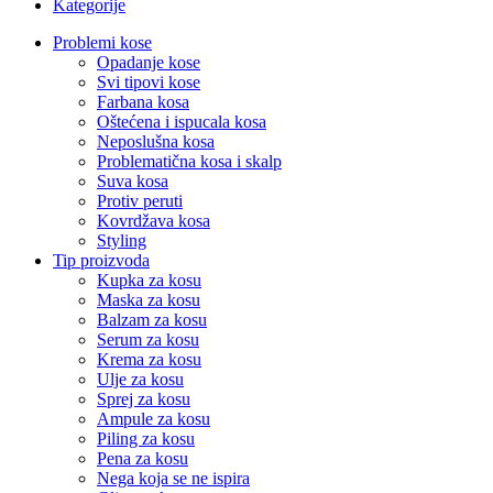
Kategorije
Problemi kose
Opadanje kose
Svi tipovi kose
Farbana kosa
Oštećena i ispucala kosa
Neposlušna kosa
Problematična kosa i skalp
Suva kosa
Protiv peruti
Kovrdžava kosa
Styling
Tip proizvoda
Kupka za kosu
Maska za kosu
Balzam za kosu
Serum za kosu
Krema za kosu
Ulje za kosu
Sprej za kosu
Ampule za kosu
Piling za kosu
Pena za kosu
Nega koja se ne ispira