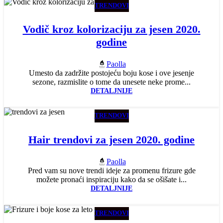
TRENDOVI
Vodič kroz kolorizaciju za jesen 2020.
godine
Paolla
Umesto da zadržite postojeću boju kose i ove jesenje
sezone, razmislite o tome da unesete neke prome...
DETALJNIJE
TRENDOVI
Hair trendovi za jesen 2020. godine
Paolla
Pred vam su nove trendi ideje za promenu frizure gde
možete pronaći inspiraciju kako da se ošišate i...
DETALJNIJE
TRENDOVI