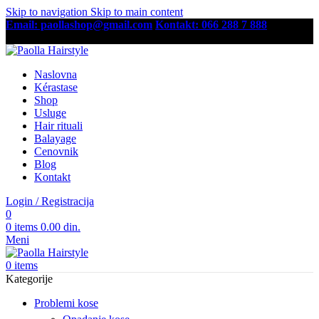
Skip to navigation
Skip to main content
Email: paollashop@gmail.com
Kontakt: 066 288 7 888
Besplatna dostava preko 6,500 RSD
Naslovna
Kérastase
Shop
Usluge
Hair rituali
Balayage
Cenovnik
Blog
Kontakt
Login / Registracija
0
0
items
0.00
din.
Meni
0
items
Kategorije
Problemi kose