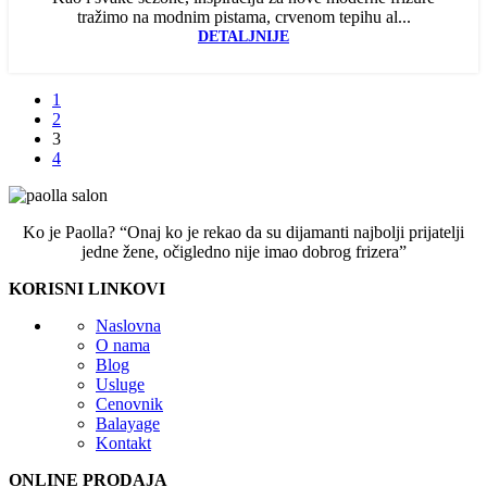
tražimo na modnim pistama, crvenom tepihu al...
DETALJNIJE
1
2
3
4
Ko je Paolla? “Onaj ko je rekao da su dijamanti najbolji prijatelji
jedne žene, očigledno nije imao dobrog frizera”
KORISNI LINKOVI
Naslovna
O nama
Blog
Usluge
Cenovnik
Balayage
Kontakt
ONLINE PRODAJA