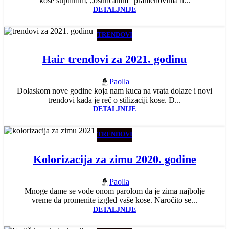
kose suptilnim, „osunčanim“ pramenovima il...
DETALJNIJE
TRENDOVI
Hair trendovi za 2021. godinu
Paolla
Dolaskom nove godine koja nam kuca na vrata dolaze i novi
trendovi kada je reč o stilizaciji kose. D...
DETALJNIJE
TRENDOVI
Kolorizacija za zimu 2020. godine
Paolla
Mnoge dame se vode onom parolom da je zima najbolje
vreme da promenite izgled vaše kose. Naročito se...
DETALJNIJE