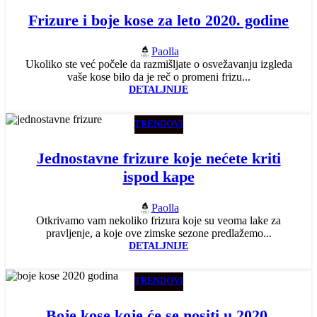
Frizure i boje kose za leto 2020. godine
Paolla
Ukoliko ste već počele da razmišljate o osvežavanju izgleda
vaše kose bilo da je reč o promeni frizu...
DETALJNIJE
TRENDOVI
Jednostavne frizure koje nećete kriti
ispod kape
Paolla
Otkrivamo vam nekoliko frizura koje su veoma lake za
pravljenje, a koje ove zimske sezone predlažemo...
DETALJNIJE
TRENDOVI
Boje kose koje će se nositi u 2020.