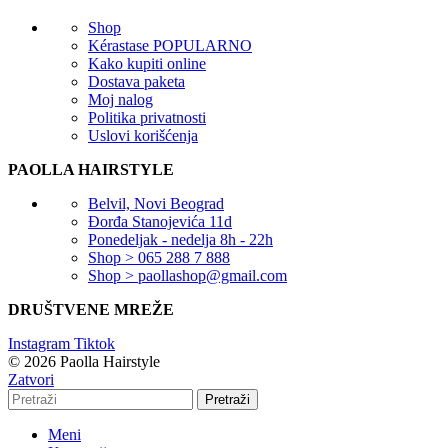
Shop
Kérastase
POPULARNO
Kako kupiti online
Dostava paketa
Moj nalog
Politika privatnosti
Uslovi korišćenja
PAOLLA HAIRSTYLE
Belvil, Novi Beograd
Đorđa Stanojevića 11d
Ponedeljak - nedelja 8h - 22h
Shop > 065 288 7 888
Shop > paollashop@gmail.com
DRUŠTVENE MREŽE
Instagram
Tiktok
© 2026 Paolla Hairstyle
Zatvori
Pretraži
Meni