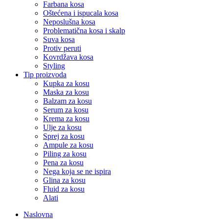
Farbana kosa
Oštećena i ispucala kosa
Neposlušna kosa
Problematična kosa i skalp
Suva kosa
Protiv peruti
Kovrdžava kosa
Styling
Tip proizvoda
Kupka za kosu
Maska za kosu
Balzam za kosu
Serum za kosu
Krema za kosu
Ulje za kosu
Sprej za kosu
Ampule za kosu
Piling za kosu
Pena za kosu
Nega koja se ne ispira
Glina za kosu
Fluid za kosu
Alati
Naslovna