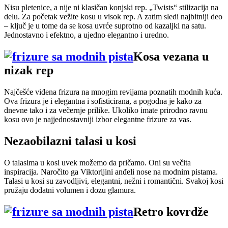
Nisu pletenice, a nije ni klasičan konjski rep. „Twists“ stilizacija na
delu. Za početak vežite kosu u visok rep. A zatim sledi najbitniji deo
– ključ je u tome da se kosa uvrće suprotno od kazaljki na satu.
Jednostavno i efektno, a ujedno elegantno i uredno.
Kosa vezana u
nizak rep
Najčešće viđena frizura na mnogim revijama poznatih modnih kuća.
Ova frizura je i elegantna i sofisticirana, a pogodna je kako za
dnevne tako i za večernje prilike. Ukoliko imate prirodno ravnu
kosu ovo je najjednostavniji izbor elegantne frizure za vas.
Nezaobilazni talasi u kosi
O talasima u kosi uvek možemo da pričamo. Oni su večita
inspiracija. Naročito ga Viktorijini anđeli nose na modnim pistama.
Talasi u kosi su zavodljivi, elegantni, nežni i romantični. Svakoj kosi
pružaju dodatni volumen i dozu glamura.
Retro kovrdže