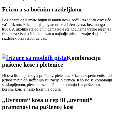
Frizura sa bočnim razdeljkom
Bez obzira da li imate bujnu ili tanku kosu, bočni razdeljak osvežiće
vašu frizuru. Frizura koja je glamurozna i ženstvena, bez mnogo
truda. A ukoliko ste od onih dama koje ste godinama tražile rešenje i
frizure za visoko čelo koje vama najbolje pristaju znajte da je bočni
razdeljak pravi izbor za vas.
Kombinacija
puštene kose i pletenice
Ni ova lista nije mogla proći bez pletenica. Frizeri eksperimentišu od
jednostavnih do složenijih stilizacija pletenica. Kao što se kombinuju
sa skupljenom, pletenice se odlično kombinuju i sa puštenom
kosom, koja je nešto ležernija opcija.
„Uvrnuta“ kosa u rep ili „uvrnuti“
pramenovi na puštenoj kosi