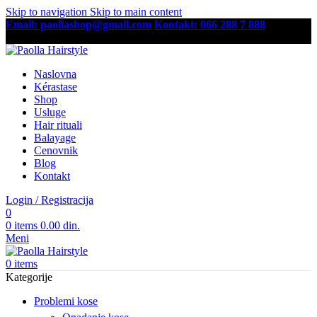
Skip to navigation
Skip to main content
Email: paollashop@gmail.com
Kontakt: 066 288 7 888
Besplatna dostava preko 6,500 RSD
Naslovna
Kérastase
Shop
Usluge
Hair rituali
Balayage
Cenovnik
Blog
Kontakt
Login / Registracija
0
0
items
0.00
din.
Meni
0
items
Kategorije
Problemi kose