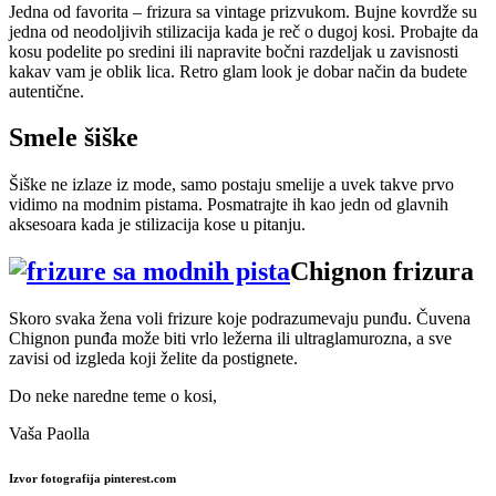
Jedna od favorita – frizura sa vintage prizvukom. Bujne kovrdže su
jedna od neodoljivih stilizacija kada je reč o dugoj kosi. Probajte da
kosu podelite po sredini ili napravite bočni razdeljak u zavisnosti
kakav vam je oblik lica. Retro glam look je dobar način da budete
autentične.
Smele šiške
Šiške ne izlaze iz mode, samo postaju smelije a uvek takve prvo
vidimo na modnim pistama. Posmatrajte ih kao jedn od glavnih
aksesoara kada je stilizacija kose u pitanju.
Chignon frizura
Skoro svaka žena voli frizure koje podrazumevaju punđu. Čuvena
Chignon punđa može biti vrlo ležerna ili ultraglamurozna, a sve
zavisi od izgleda koji želite da postignete.
Do neke naredne teme o kosi,
Vaša Paolla
Izvor fotografija pinterest.com