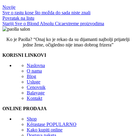
Novije
Sve o rastu kose što možda do sada niste znali
Povratak na listu
Stariji
Sve o Blond Absolu Cicaextreme proizvodima
Ko je Paolla? “Onaj ko je rekao da su dijamanti najbolji prijatelji
jedne žene, očigledno nije imao dobrog frizera”
KORISNI LINKOVI
Naslovna
O nama
Blog
Usluge
Cenovnik
Balayage
Kontakt
ONLINE PRODAJA
Shop
Kérastase
POPULARNO
Kako kupiti online
Dostava paketa