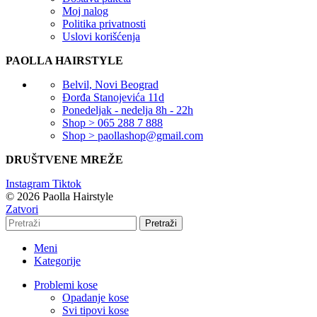
Moj nalog
Politika privatnosti
Uslovi korišćenja
PAOLLA HAIRSTYLE
Belvil, Novi Beograd
Đorđa Stanojevića 11d
Ponedeljak - nedelja 8h - 22h
Shop > 065 288 7 888
Shop > paollashop@gmail.com
DRUŠTVENE MREŽE
Instagram
Tiktok
© 2026 Paolla Hairstyle
Zatvori
Pretraži
Meni
Kategorije
Problemi kose
Opadanje kose
Svi tipovi kose