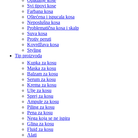
Opadanje kose
Svi tipovi kose
Farbana kosa
Oštećena i ispucala kosa
Neposlušna kosa
Problematična kosa i skalp
Suva kosa
Protiv peruti
Kovrdžava kosa
Styling
Tip proizvoda
Kupka za kosu
Maska za kosu
Balzam za kosu
Serum za kosu
Krema za kosu
Ulje za kosu
Sprej za kosu
Ampule za kosu
Piling za kosu
Pena za kosu
Nega koja se ne ispira
Glina za kosu
Fluid za kosu
Alati