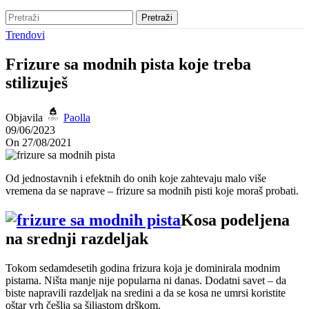
Pretraži
Trendovi
Frizure sa modnih pista koje treba
stilizuješ
Objavila
Paolla
09/06/2023
On 27/08/2021
Od jednostavnih i efektnih do onih koje zahtevaju malo više
vremena da se naprave – frizure sa modnih pisti koje moraš probati.
Kosa podeljena
na srednji razdeljak
Tokom sedamdesetih godina frizura koja je dominirala modnim
pistama. Ništa manje nije popularna ni danas. Dodatni savet – d
a
biste napravili razdeljak na sredini a da se kosa ne umrsi koristite
oštar vrh češlja sa šiljastom drškom.