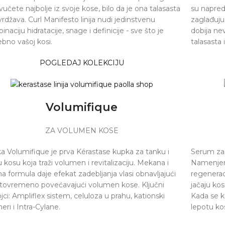
vučete najbolje iz svoje kose, bilo da je ona talasasta
su napred
ovrdžava. Curl Manifesto linija nudi jedinstvenu
zaglađuju
naciju hidratacije, snage i definicije - sve što je
dobija nev
ebno vašoj kosi.
talasasta 
POGLEDAJ KOLEKCIJU
Volumifique
ZA VOLUMEN KOSE
a Volumifique je prva Kérastase kupka za tanku i
Serum za 
 kosu koja traži volumen i revitalizaciju. Mekana i
Namenjen 
a formula daje efekat zadebljanja vlasi obnavljajući
regeneraci
 istovremeno povećavajući volumen kose. Ključni
jačaju ko
jci: Ampliflex sistem, celuloza u prahu, kationski
Kada se k
eri i Intra-Cylane.
lepotu kos