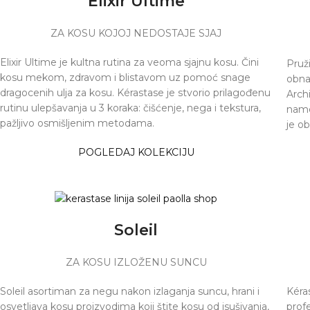
Elixir Ultime
ZA KOSU KOJOJ NEDOSTAJE SJAJ
Elixir Ultime je kultna rutina za veoma sjajnu kosu. Čini
Pruži
kosu mekom, zdravom i blistavom uz pomoć snage
obna
dragocenih ulja za kosu. Kérastase je stvorio prilagođenu
Arch
rutinu ulepšavanja u 3 koraka: čišćenje, nega i tekstura,
name
pažljivo osmišljenim metodama.
je ob
POGLEDAJ KOLEKCIJU
Soleil
ZA KOSU IZLOŽENU SUNCU
Soleil asortiman za negu nakon izlaganja suncu, hrani i
Kéras
osvetljava kosu proizvodima koji štite kosu od isušivanja,
prof