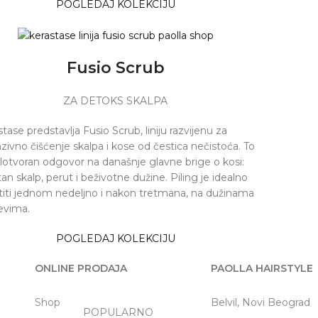
POGLEDAJ KOLEKCIJU
Fusio Scrub
ZA DETOKS SKALPA
tase predstavlja Fusio Scrub, liniju razvijenu za
zivno čišćenje skalpa i kose od čestica nečistoća. To
elotvoran odgovor na današnje glavne brige o kosi:
n skalp, perut i beživotne dužine. Piling je idealno
stiti jednom nedeljno i nakon tretmana, na dužinama
jevima.
POGLEDAJ KOLEKCIJU
ONLINE PRODAJA
PAOLLA HAIRSTYLE
Shop
Belvil, Novi Beograd
POPULARNO