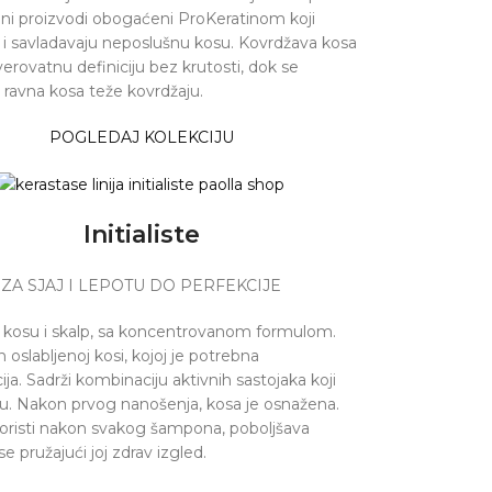
ni proizvodi obogaćeni ProKeratinom koji
 i savladavaju neposlušnu kosu. Kovrdžava kosa
erovatnu definiciju bez krutosti, dok se
i ravna kosa teže kovrdžaju.
POGLEDAJ KOLEKCIJU
Initialiste
ZA SJAJ I LEPOTU DO PERFEKCIJE
kosu i skalp, sa koncentrovanom formulom.
oslabljenoj kosi, kojoj je potrebna
ja. Sadrži kombinaciju aktivnih sastojaka koji
su. Nakon prvog nanošenja, kosa je osnažena.
oristi nakon svakog šampona, poboljšava
e pružajući joj zdrav izgled.