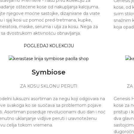
stavljamo Première - našu prvu kolekciju za
Genesis je
bađanje oštećene kose od nakupljanja kalcijuma.
kose, od k
ijte njegove moćne sastojke, dizajnirane da vrate
svim stil
u i sjaj kosi uz pomoć pred-tretmana, kupke,
snažnim 
neratora, maske, seruma i ulja za kosu. Nega za
koja opada
 sa dvostrukom aktivnošću obnavljanja.
POGLEDAJ KOLEKCIJU
Symbiose
ZA KOSU SKLONU PERUTI
ZA
odelni luksuzni asortiman za negu koji odgovara na
Genesis H
ove svakoga ko se suočava sa problemom pojave
kose za n
ti. Asortiman poseduje revolucionarni duo dan i noć
pristup i
enutno uklanjanje vidljive peruti i uravnoteženu
dva glavn
vu ćelija tokom vremena.
sastojcim
dugoročn