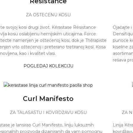
Resistance
ZA OŠTEĆENU KOSU
te svojoj kosi drugi život. Kérastase Résistance
Ojačajte 
vlja kosu oslabljenu hemijskim uticajima. Force
Densifique
itecte namenjen je oštećenoj kosi, dok je Thérapiste
punoće ko
njen vrlo oštećenoj i preterano tretiranoj kosi. Kosa
kiseline z
novljena, kao i kvalitet vlasi.
asortiman
rešava pr
POGLEDAJ KOLEKCIJU
Curl Manifesto
ZA TALASASTU I KOVRDŽAVU KOSU
ZA N
tase je lansirao Curl Manifesto, liniju luksuznih
Linija Kér
esionalnih proizvoda dizajniranih da vam pomognu
kovrdžavu 