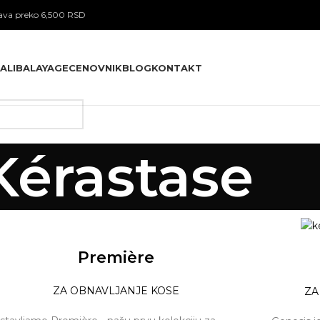
va preko 6,500 RSD
ALI
BALAYAGE
CENOVNIK
BLOG
KONTAKT
Kérastase
Première
ZA OBNAVLJANJE KOSE
ZA