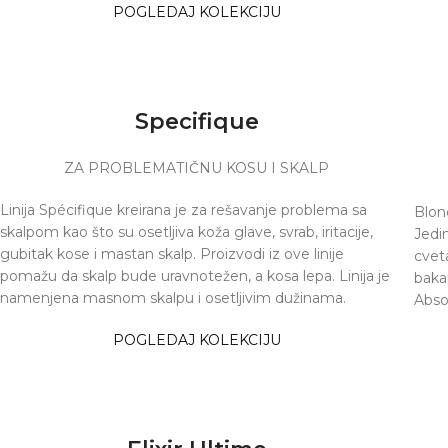
POGLEDAJ KOLEKCIJU
Specifique
ZA PROBLEMATIČNU KOSU I SKALP
Linija Spécifique kreirana je za rešavanje problema sa
Blon
skalpom kao što su osetljiva koža glave, svrab, iritacije,
Jedi
gubitak kose i mastan skalp. Proizvodi iz ove linije
cveta
pomažu da skalp bude uravnotežen, a kosa lepa. Linija je
baka
namenjena masnom skalpu i osetljivim dužinama.
Abso
POGLEDAJ KOLEKCIJU