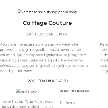
Coiffage Couture
ZA STILIZOVANJE KOSE
Asortiman Kérastase styling stavlja u vaše ruke
Kéras
proizvode sa sjajnim rezultatima za neverovatan
inten
volumen, sjaj, postojanost i gipkost kose prilagođen
je d
vašem tipu kose i željenom izgledu. Neverovatno
masta
učvršćivanje sa sjajem i gipkošću ključno je za frizuru
kori
visokih performansi.
i kra
POGLEDAJ KOLEKCIJU
KORISNI LINKOVI
Ko je Paolla? “Onaj ko je rekao
Naslovna
da su dijamanti najbolji prijatelji