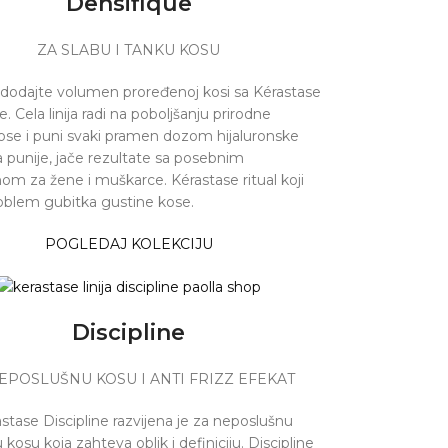
Densifique
ZA SLABU I TANKU KOSU
i dodajte volumen proređenoj kosi sa Kérastase
. Cela linija radi na poboljšanju prirodne
se i puni svaki pramen dozom hijaluronske
a punije, jače rezultate sa posebnim
om za žene i muškarce. Kérastase ritual koji
oblem gubitka gustine kose.
POGLEDAJ KOLEKCIJU
Discipline
EPOSLUŠNU KOSU I ANTI FRIZZ EFEKAT
astase Discipline razvijena je za neposlušnu
kosu koja zahteva oblik i definiciju. Discipline