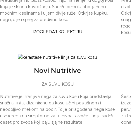
Predstavljamo Gloss Absolu liniju namenjenu dugoj kosi
Pred
koja je sklona kovrdžanju. Sadrži formulu obogaćenu
oslo
moćnim kiselinama i uljem divlje ruže. Otkrijte kupku,
Otkr
negu, ulje i sprej za predivnu kosu.
snag
rege
POGLEDAJ KOLEKCIJU
kosu
Novi Nutritive
ZA SUVU KOSU
Nutritive je hranljiva nega za suvu kosu koja predstavlja
Šest
snažnu liniju, dizajniranu da kosu učini poslušnom i
izaz
neodoljivo mekom na dodir. To je prilagođena nega kose
peru
usmerena na simptome za tri nivoa suvoće. Linija sadrži
za tr
deset proizvoda koji daju sjajne rezultate.
obna