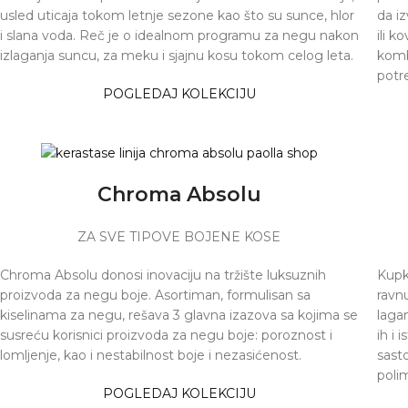
usled uticaja tokom letnje sezone kao što su sunce, hlor
da iz
i slana voda. Reč je o idealnom programu za negu nakon
ili k
izlaganja suncu, za meku i sjajnu kosu tokom celog leta.
kombi
potr
POGLEDAJ KOLEKCIJU
Chroma Absolu
ZA SVE TIPOVE BOJENE KOSE
Chroma Absolu donosi inovaciju na tržište luksuznih
Kupk
proizvoda za negu boje. Asortiman, formulisan sa
ravnu
kiselinama za negu, rešava 3 glavna izazova sa ​​kojima se
lagan
susreću korisnici proizvoda za negu boje: poroznost i
ih i
lomljenje, kao i nestabilnost boje i nezasićenost.
sasto
polim
POGLEDAJ KOLEKCIJU