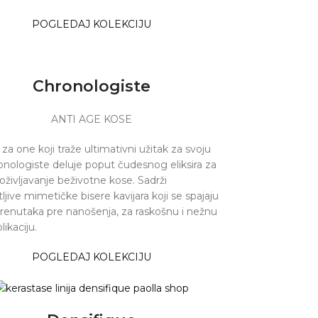
POGLEDAJ KOLEKCIJU
Chronologiste
ANTI AGE KOSE
 za one koji traže ultimativni užitak za svoju
onologiste deluje poput čudesnog eliksira za
 oživljavanje beživotne kose. Sadrži
jive mimetičke bisere kavijara koji se spajaju
trenutaka pre nanošenja, za raskošnu i nežnu
likaciju.
POGLEDAJ KOLEKCIJU