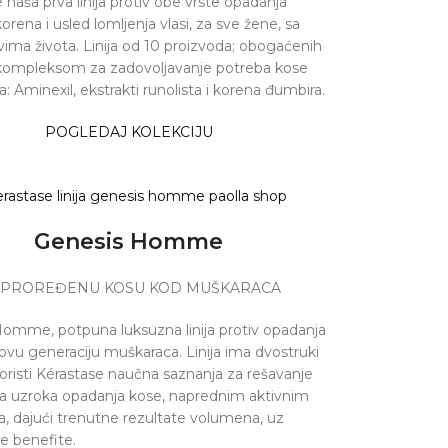
 naša prva linija protiv obe vrste opadanja
orena i usled lomljenja vlasi, za sve žene, sa
ovima života. Linija od 10 proizvoda; obogaćenih
kompleksom za zadovoljavanje potreba kose
: Aminexil, ekstrakti runolista i korena đumbira.
POGLEDAJ KOLEKCIJU
Genesis Homme
 PROREĐENU KOSU KOD MUŠKARACA
omme, potpuna luksuzna linija protiv opadanja
ovu generaciju muškaraca. Linija ima dvostruki
 koristi Kérastase naučna saznanja za rešavanje
a uzroka opadanja kose, naprednim aktivnim
a, dajući trenutne rezultate volumena, uz
e benefite.