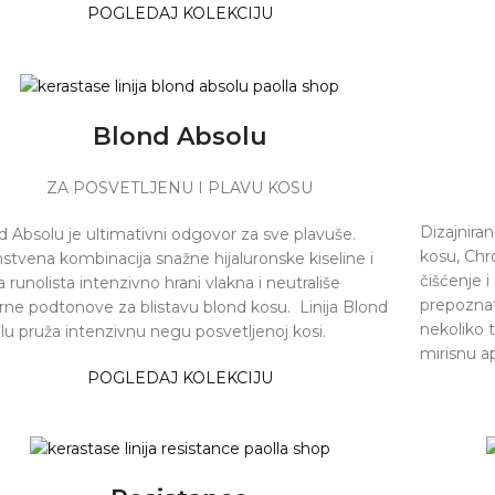
POGLEDAJ KOLEKCIJU
Blond Absolu
ZA POSVETLJENU I PLAVU KOSU
Dizajniran
d Absolu je ultimativni odgovor za sve plavuše.
kosu, Chr
nstvena kombinacija snažne hijaluronske kiseline i
čišćenje i
 runolista intenzivno hrani vlakna i neutrališe
prepoznatl
rne podtonove za blistavu blond kosu. Linija Blond
nekoliko 
lu pruža intenzivnu negu posvetljenoj kosi.
mirisnu ap
POGLEDAJ KOLEKCIJU