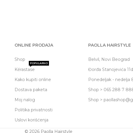
ONLINE PRODAJA
PAOLLA HAIRSTYLE
Shop
Belvil, Novi Beograd
POPULARNO
Kérastase
Đorđa Stanojevića 11
Kako kupiti online
Ponedeljak - nedelja 
Dostava paketa
Shop > 065 288 7 88
Moj nalog
Shop > paollashop@
Politika privatnosti
Uslovi korišćenja
© 2026 Paolla Hairstyle