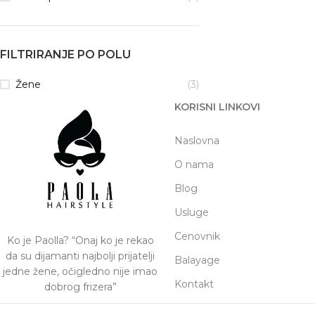
FILTRIRANJE PO POLU
Žene
(3)
KORISNI LINKOVI
Naslovna
O nama
Blog
Usluge
Cenovnik
Ko je Paolla? “Onaj ko je rekao
da su dijamanti najbolji prijatelji
Balayage
jedne žene, očigledno nije imao
Kontakt
dobrog frizera”