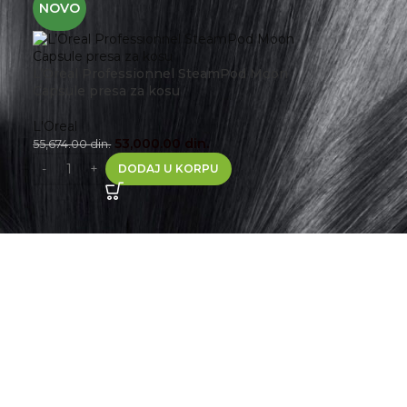
NOVO
L’Oreal Professionnel SteamPod Moon
Capsule presa za kosu
L'Oreal
53,000.00
din.
55,674.00
din.
DODAJ U KORPU