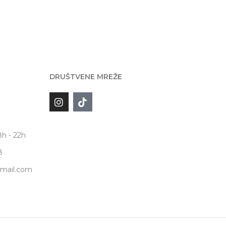
DRUŠTVENE MREŽE
d
8h - 22h
8
gmail.com