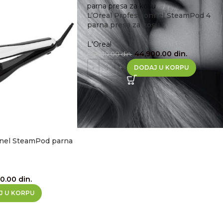
L’Oreal Professionnel SteamPod 4
parna presa za kosu
L'Oreal
44,900.00
din.
45,900.00
din.
DODAJ U KORPU
nnel SteamPod parna
00.00
din.
J U KORPU