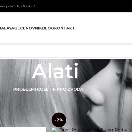
va preko 6,500 RSD
BALAYAGE
CENOVNIK
BLOG
KONTAKT
Alati
PROBLEMI KOSE
TIP PROIZVODA
Pokaži
9
12
-2%