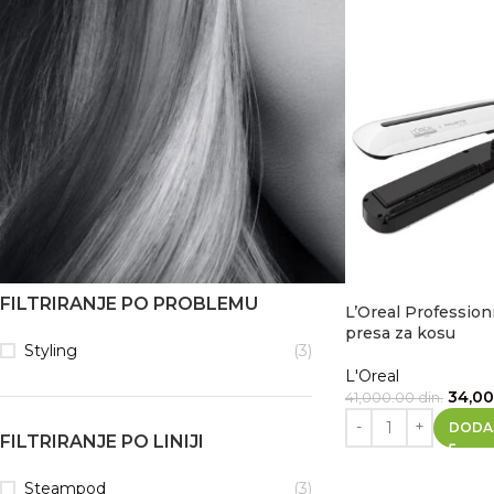
FILTRIRANJE PO BRENDU
L'Oreal
(3)
FILTRIRANJE PO KATEGORIJI
Presa za kosu
(3)
FILTRIRANJE PO PROBLEMU
L’Oreal Professio
presa za kosu
Styling
(3)
L'Oreal
34,0
41,000.00
din.
DODA
FILTRIRANJE PO LINIJI
Steampod
(3)