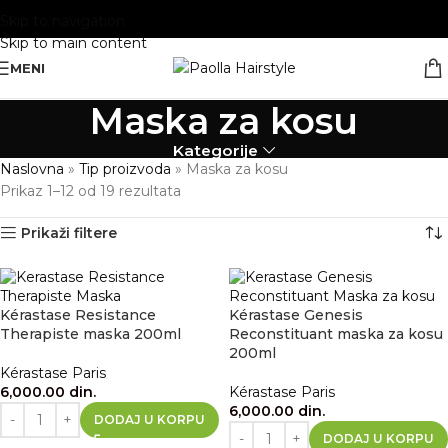
Skip to navigation
Skip to main content
MENI
Maska za kosu
Kategorije
Naslovna
»
Tip proizvoda
»
Maska za kosu
Prikaz 1–12 od 19 rezultata
Prikaži filtere
Kérastase Resistance
Kérastase Genesis
Therapiste maska 200ml
Reconstituant maska za kosu
200ml
Kérastase Paris
6,000.00
din.
Kérastase Paris
6,000.00
din.
DODAJ U KORPU
DODAJ U KORPU