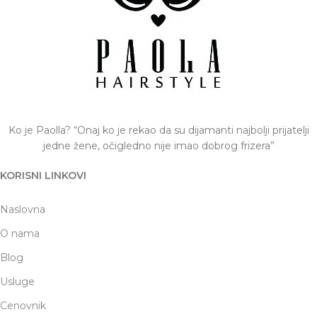
Ko je Paolla? “Onaj ko je rekao da su dijamanti najbolji prijatelji
jedne žene, očigledno nije imao dobrog frizera”
KORISNI LINKOVI
Naslovna
O nama
Blog
Usluge
Cenovnik