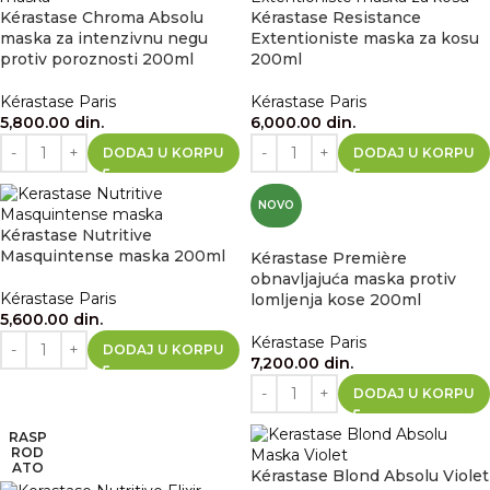
Kérastase Chroma Absolu
Kérastase Resistance
maska za intenzivnu negu
Extentioniste maska za kosu
protiv poroznosti 200ml
200ml
Kérastase Paris
Kérastase Paris
5,800.00
din.
6,000.00
din.
DODAJ U KORPU
DODAJ U KORPU
NOVO
Kérastase Nutritive
Masquintense maska 200ml
Kérastase Première
obnavljajuća maska protiv
Kérastase Paris
lomljenja kose 200ml
5,600.00
din.
Kérastase Paris
DODAJ U KORPU
7,200.00
din.
DODAJ U KORPU
RASP
ROD
ATO
Kérastase Blond Absolu Violet