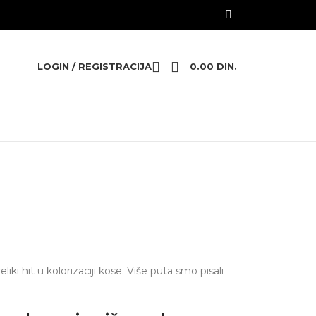
LOGIN / REGISTRACIJA
0.00
DIN.
ki hit u kolorizaciji kose. Više puta smo pisali