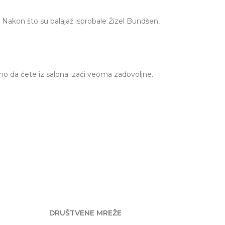
 Nakon što su balajaž isprobale Žizel Bundšen,
mo da ćete iz salona izaći veoma zadovoljne.
DRUŠTVENE MREŽE