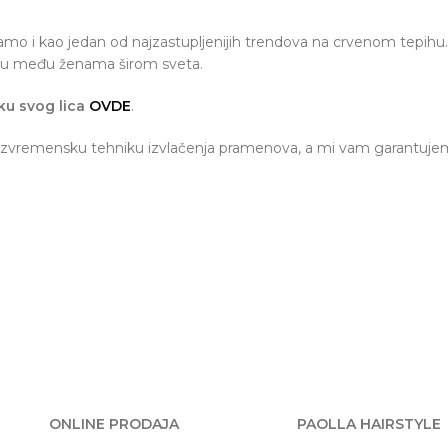
đamo i kao jedan od najzastupljenijih trendova na crvenom tepihu.
niku među ženama širom sveta.
ku svog lica
OVDE
.
u bezvremensku tehniku izvlačenja pramenova, a mi vam garantuje
ONLINE PRODAJA
PAOLLA HAIRSTYLE