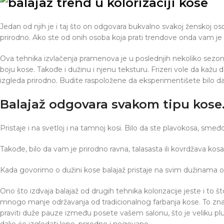
Jedan od njih je i taj što on odgovara bukvalno svakoj ženskoj os
prirodno. Ako ste od onih osoba koja prati trendove onda vam j
Ova tehnika izvlačenja pramenova je u poslednjih nekoliko sezo
boju kose. Takođe i dužinu i njenu teksturu. Frizeri vole da kažu d
izgleda prirodno. Budite raspoložene da eksperimentišete bilo da 
Balajaž odgovara svakom tipu kose
Pristaje i na svetloj i na tamnoj kosi. Bilo da ste plavokosa, sme
Takođe, bilo da vam je prirodno ravna, talasasta ili kovrdžava kos
Kada govorimo o dužini kose balajaž pristaje na svim dužinama osi
Ono što izdvaja balajaž od drugih tehnika kolorizacije jeste i to 
mnogo manje održavanja od tradicionalnog farbanja kose. To zn
praviti duže pauze između posete vašem salonu, što je veliku plu
dalje će izgledati lepo, prirodno i negovano.