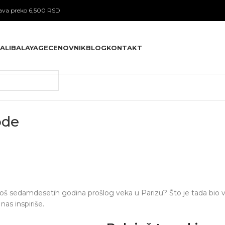
va preko 6,500 RSD
ALI
BALAYAGE
CENOVNIK
BLOG
KONTAKT
ode
još sedamdesetih godina prošlog veka u Parizu? Što je tada bio veli
nas inspiriše.