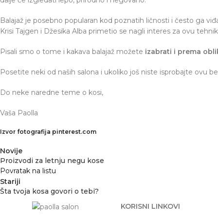
Balajaž je posebno popularan kod poznatih ličnosti i često ga vi
Krisi Tajgen i Džesika Alba primetio se nagli interes za ovu teh
Pisali smo o tome i kakava balajaž možete
izabrati i prema obli
Posetite neki od naših salona i ukoliko još niste isprobajte ov
Do neke naredne teme o kosi,
Vaša Paolla
Izvor fotografija pinterest.com
Novije
Proizvodi za letnju negu kose
Povratak na listu
Stariji
Šta tvoja kosa govori o tebi?
KORISNI LINKOVI