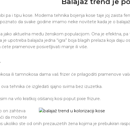
Balajaž trend je po
obi pa i tipu kose. Moderna tehnika bojenja kose taje joj zaista f
e poznato da svake godine imamo neke novitete kada je o balajaž
na jako aktuelna među ženskom populacijom. Ona je efektna, pa t
a je upotreba balajaža jedna “igra” boja blagih prelaza koja daju o
ćete pramenove posvetljivati manje ili više.
.
đokosa ili tamnokosa dama vaš frizer će prilagoditi pramenove vašoj
a ova tehnika će izgledati sjajno svima bez izuzetka.
m na vrlo kratkoj ošišanoj kosi poput pixie frizure.
što on zahteva
ači da možete
s ukoliko ste od onih prezauzetih žena kojima je prebukiran raspo