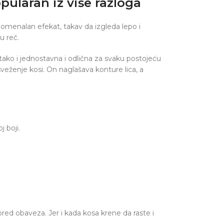
pularan iz više razloga
enomenalan efekat, takav da izgleda lepo i
u reč.
ako i jednostavna i odlična za svaku postojeću
sveženje kosi. On naglašava konture lica, a
 boji.
red obaveza. Jer i kada kosa krene da raste i