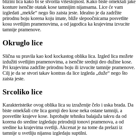
blizini lica kako bi se stvorila višeslojnost. Kako biste omekšali jake
konture isenčite otatak kose tamnijim nijansama. Lice će vam
izgledati „mekše“ nego što zaista jeste. Idealno je da zadržite
prirodnu boju korena koju imate, bliže slepoočnicama posvetlite
kosu svetlijim pramenovima, a od jagodica ka krajevima izvucite
tamnije pramenove.
Okruglo lice
Slična su pravila kao kod kockastog oblika lica. Izgled lica možete
izdužiti svetlijim pramenovima, a isenčite srednji deo dužine kose.
Pri krajevima zadržite prirodnu boju ili izvucite tamnije pramenove.
Cilj je da se stvori takav kontras da lice izgleda „duže“ nego što
zaista jeste.
Srcoliko lice
Karakteristeike ovog oblika lica su izraženije čelo i uska brada. Da
biste omekšali crte lica gornji deo kose neka ostane tamniji, a
posvetlite krajeve kose. Isprobajte tehniku balajaža takvu da od
korena do sredine izgledaju prirodniji tonovi pramenova, a od
sredine ka krajevima svetliji. Akcenat je na tome da prelazi iz
tamnije u svetliju nijansu izgledaju suptilni.