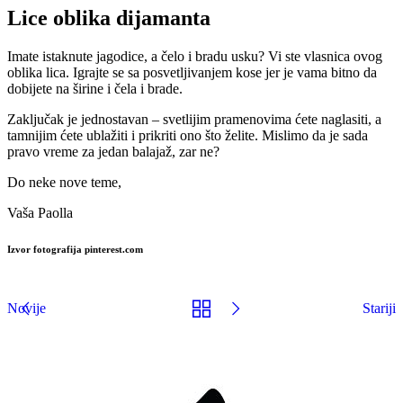
Lice oblika dijamanta
Imate istaknute jagodice, a čelo i bradu usku? Vi ste vlasnica ovog
oblika lica. Igrajte se sa posvetljivanjem kose jer je vama bitno da
dobijete na širine i čela i brade.
Zaključak je jednostavan – svetlijim pramenovima ćete naglasiti, a
tamnijim ćete ublažiti i prikriti ono što želite. Mislimo da je sada
pravo vreme za jedan balajaž, zar ne?
Do neke nove teme,
Vaša Paolla
Izvor fotografija pinterest.com
Novije
Stariji