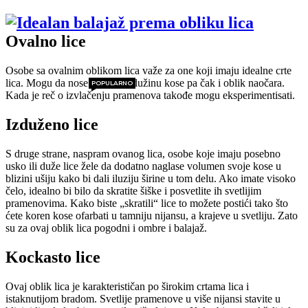
Ovalno lice
Osobe sa ovalnim oblikom lica važe za one koji imaju idealne crte
lica. Mogu da nose bilo koju dužinu kose pa čak i oblik naočara.
POPULARNO
Kada je reč o izvlačenju pramenova takođe mogu eksperimentisati.
Izduženo lice
S druge strane, naspram ovanog lica, osobe koje imaju posebno
usko ili duže lice žele da dodatno naglase volumen svoje kose u
blizini ušiju kako bi dali iluziju širine u tom delu. Ako imate visoko
čelo, idealno bi bilo da skratite šiške i posvetlite ih svetlijim
pramenovima. Kako biste „skratili“ lice to možete postići tako što
ćete koren kose ofarbati u tamniju nijansu, a krajeve u svetliju. Zato
su za ovaj oblik lica pogodni i ombre i balajaž.
Kockasto lice
Ovaj oblik lica je karakterističan po širokim crtama lica i
istaknutijom bradom. Svetlije pramenove u više nijansi stavite u