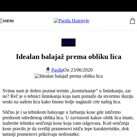
Skip to navigation
Skip to main content
MENI
SAVETI
Idealan balajaž prema obliku lica
Paolla
On 23/06/2020
Svima nam je dobro poznat termin „konturisanje“ u šminkanju, zar
ne? Reč je o tehnici šminkanja koja nam pomaže da stvorimo iluziju
senki na našem licu kako bismo bolje naglasili crte našeg lica.
Slično je i sa tehnikom balayage u farbanju kose gde ističemo
prednosti određenog oblika lica. U zavisnosti kakav oblik lica imate,
izaberite tehniku senčenja kose koja vam odgovara. Kod senčenja
kose pravilo je da svetliji pramenovi ističu lepe karakteristike, dok
tamniji pramenovi prikrivaju nedostatke.