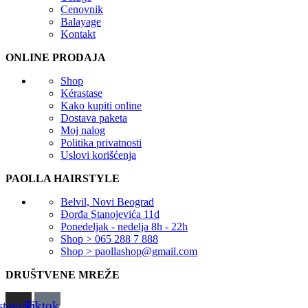
Cenovnik
Balayage
Kontakt
ONLINE PRODAJA
Shop
Kérastase
Kako kupiti online
Dostava paketa
Moj nalog
Politika privatnosti
Uslovi korišćenja
PAOLLA HAIRSTYLE
Belvil, Novi Beograd
Đorđa Stanojevića 11d
Ponedeljak - nedelja 8h - 22h
Shop > 065 288 7 888
Shop > paollashop@gmail.com
DRUŠTVENE MREŽE
stagram
Tiktok