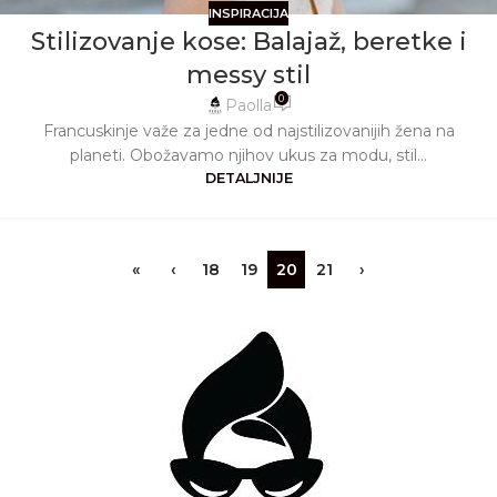
INSPIRACIJA
Stilizovanje kose: Balajaž, beretke i
messy stil
0
Paolla
Francuskinje važe za jedne od najstilizovanijih žena na
planeti. Obožavamo njihov ukus za modu, stil...
DETALJNIJE
«
‹
18
19
20
21
›