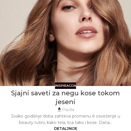
INSPIRACIJA
Sjajni saveti za negu kose tokom
jeseni
Paolla
Svako godišnje doba zahteva promenu ili osveženje u
beauty rutini, kako tela, lica tako i kose. Dana...
DETALJNIJE