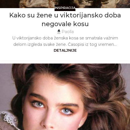
INSPIRACIJA
Kako su žene u viktorijansko doba
negovale kosu
Paolla
U viktorijansko doba ženska kosa se smatrala važnim
delom izgleda svake žene. Časopisi iz tog vremen...
DETALJNIJE