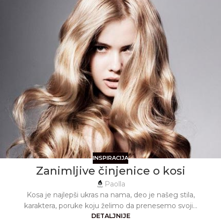
INSPIRACIJA
Zanimljive činjenice o kosi
Paolla
Kosa je najlepši ukras na nama, deo je našeg stila,
karaktera, poruke koju želimo da prenesemo svoji...
DETALJNIJE