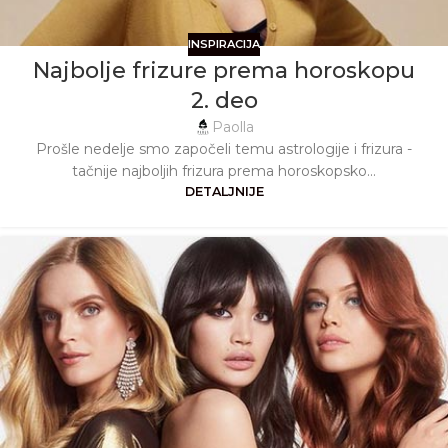
INSPIRACIJA
Najbolje frizure prema horoskopu
2. deo
Paolla
Prošle nedelje smo započeli temu astrologije i frizura -
tačnije najboljih frizura prema horoskopsko...
DETALJNIJE