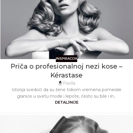
INSPIRACIJA
Priča o profesionalnoj nezi kose –
Kérastase
Paolla
Istorija svedoči da su žene tokom vremena pomerale
granice u svetu mode i lepote, često su bile i in...
DETALJNIJE