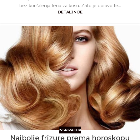
bez korišćenja fena za kosu. Zato je upravo fe...
DETALJNIJE
INSPIRACIJA
Najbolje frizure prema horoskopu