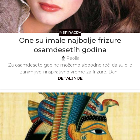
INSPIRACIJA
One su imale najbolje frizure
osamdesetih godina
Paolla
Za osamdesete godine možemo slobodno reći da su bile
zanimljivo i inspirativno vreme za frizure. Dan...
DETALJNIJE