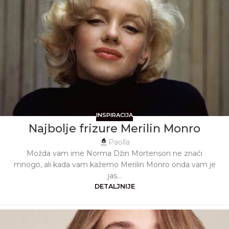
INSPIRACIJA
Najbolje frizure Merilin Monro
Paolla
Možda vam ime Norma Džin Mortenson ne znači
mnogo, ali kada vam kažemo Merilin Monro onda vam je
jas...
DETALJNIJE