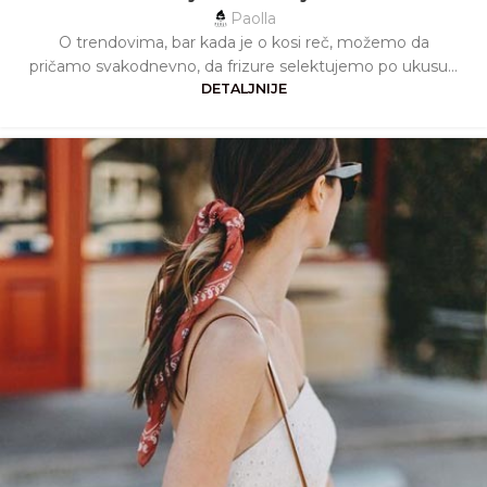
Paolla
O trendovima, bar kada je o kosi reč, možemo da
pričamo svakodnevno, da frizure selektujemo po ukusu...
DETALJNIJE