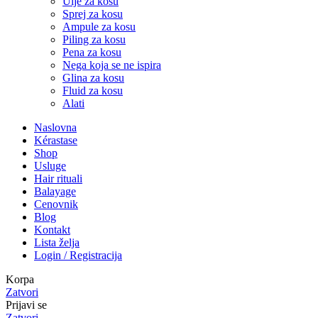
Ulje za kosu
Sprej za kosu
Ampule za kosu
Piling za kosu
Pena za kosu
Nega koja se ne ispira
Glina za kosu
Fluid za kosu
Alati
Naslovna
Kérastase
Shop
Usluge
Hair rituali
Balayage
Cenovnik
Blog
Kontakt
Lista želja
Login / Registracija
Korpa
Zatvori
Prijavi se
Zatvori