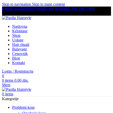
Skip to navigation
Skip to main content
Email: paollashop@gmail.com
Kontakt: 066 288 7 888
Besplatna dostava preko 6,500 RSD
Naslovna
Kérastase
Shop
Usluge
Hair rituali
Balayage
Cenovnik
Blog
Kontakt
Login / Registracija
0
0
items
0.00
din.
Meni
0
items
Kategorije
Problemi kose