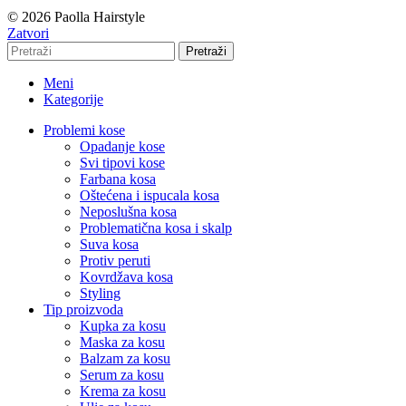
© 2026 Paolla Hairstyle
Zatvori
Pretraži
Meni
Kategorije
Problemi kose
Opadanje kose
Svi tipovi kose
Farbana kosa
Oštećena i ispucala kosa
Neposlušna kosa
Problematična kosa i skalp
Suva kosa
Protiv peruti
Kovrdžava kosa
Styling
Tip proizvoda
Kupka za kosu
Maska za kosu
Balzam za kosu
Serum za kosu
Krema za kosu