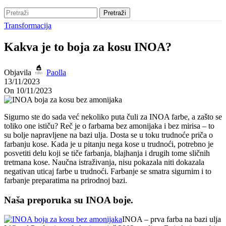
Pretraži
Transformacija
Kakva je to boja za kosu INOA?
Objavila
Paolla
13/11/2023
On 10/11/2023
Sigurno ste do sada već nekoliko puta čuli za INOA farbe, a zašto se
toliko one ističu? Reč je o farbama bez amonijaka i bez mirisa – to
su bolje napravljene na bazi ulja. Dosta se u toku trudnoće priča o
farbanju kose. Kada je u pitanju nega kose u trudnoći, potrebno je
posvetiti delu koji se tiče farbanja, blajhanja i drugih tome sličnih
tretmana kose. Naučna istraživanja, nisu pokazala niti dokazala
negativan uticaj farbe u trudnoći. Farbanje se smatra sigurnim i to
farbanje preparatima na prirodnoj bazi.
Naša preporuka su INOA boje.
INOA – prva farba na bazi ulja