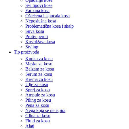
Opadanje kose
Svi tipovi kose
Farbana kosa
Oštećena i ispucala kosa
Neposlušna kosa
Problematična kosa i skalp
Suva kosa
Protiv peruti
Kovrdžava kosa
Styling
Tip proizvoda
Kupka za kosu
Maska za kosu
Balzam za kosu
Serum za kosu
Krema za kosu
Ulje za kosu
Sprej za kosu
Ampule za kosu
Piling za kosu
Pena za kosu
Nega koja se ne ispira
Glina za kosu
Fluid za kosu
Alati