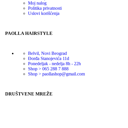
Moj nalog
Politika privatnosti
Uslovi korišćenja
PAOLLA HAIRSTYLE
Belvil, Novi Beograd
Đorđa Stanojevića 11d
Ponedeljak - nedelja 8h - 22h
Shop > 065 288 7 888
Shop > paollashop@gmail.com
DRUŠTVENE MREŽE