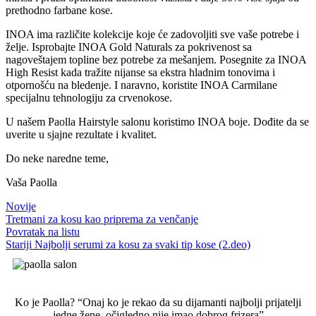
prethodno farbane kose.
INOA ima različite kolekcije koje će zadovoljiti sve vaše potrebe i
želje. Isprobajte INOA Gold Naturals za pokrivenost sa
nagoveštajem topline bez potrebe za mešanjem. Posegnite za INOA
High Resist kada tražite nijanse sa ekstra hladnim tonovima i
otpornošću na bledenje. I naravno, koristite INOA Carmilane
specijalnu tehnologiju za crvenokose.
U našem Paolla Hairstyle salonu koristimo INOA boje. Dođite da se
uverite u sjajne rezultate i kvalitet.
Do neke naredne teme,
Vaša Paolla
Novije
Tretmani za kosu kao priprema za venčanje
Povratak na listu
Stariji
Najbolji serumi za kosu za svaki tip kose (2.deo)
Ko je Paolla? “Onaj ko je rekao da su dijamanti najbolji prijatelji
jedne žene, očigledno nije imao dobrog frizera”