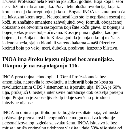
L’Oreal Professionnela kreirana još 2002. godine. Boja koja u sebi
ne sadrži ni malo amonijaka. Prava tehnološka revolucija, koja iz
korena menja koncept bojenja kose. Bogata INOA tekstura podseća
na luksuznu krem negu. Neugodnosti kao sto je neprijatan osećaj na
koži, su značajno umanjene zahvaljujuči ovoj formuli, obogaćenoj
dokazano delotvornim sastojcima koji štite kožu glave. Iz bojenja u
bojenje vlas je sve bolje očuvana. Kosa je puna i glatka, kao pre
bojenja, i nežnija na dodir. Kakva god da je boja o kojoj maštate-
ledeno smeđa, sjajna blond ili vatreno bakarna – naši frizeri će
kreirati boju po vašoj meri, duboku, predivnu, izuzetno blistavu.
INOA ima široku lepezu nijansi bez amonijaka.
Ukupno je na raspolaganju 116.
INOA prva trajna tehnologija L’Oreal Professionnela bez
amonijaka, napravila je revoluciju u industriji boja za kosu sa
revolucionarnim ODS ² sistemom za isporuku ulja. INOA je 60%
ulja, pružajući 6 nedelja intenzivne hidratacije dok ostavlja prelepu
boju. Pogodna je za osetljiv skalp i daje savršeno prirodne i
intezivne nijanse.
INOA-in obiman portfolio pruža bogate rezultate boja, vrhunsko
poštovanje prema kosi i neograničene mogućnosti za kreiranje
personalizovanog izgleda za svaku ženu. INOA iskustvo je bez
mirisa i pruža optimalnu udobnost vlasišta i daje 50% više sjaja od