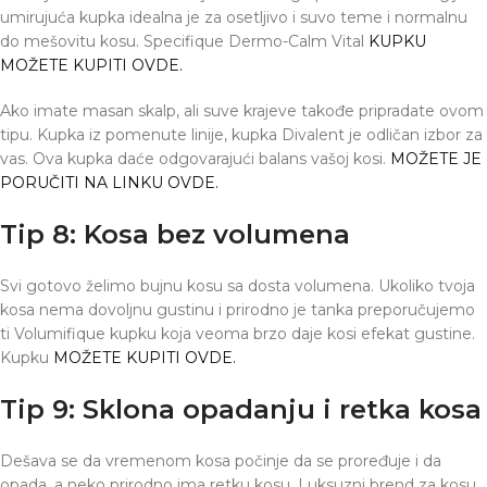
umirujuća kupka idealna je za osetljivo i suvo teme i normalnu
do mešovitu kosu. Specifique Dermo-Calm Vital
KUPKU
MOŽETE KUPITI OVDE.
Ako imate masan skalp, ali suve krajeve takođe pripradate ovom
tipu. Kupka iz pomenute linije, kupka Divalent je odličan izbor za
vas. Ova kupka daće odgovarajući balans vašoj kosi.
MOŽETE JE
PORUČITI NA LINKU OVDE.
Tip 8: Kosa bez volumena
Svi gotovo želimo bujnu kosu sa dosta volumena. Ukoliko tvoja
kosa nema dovoljnu gustinu i prirodno je tanka preporučujemo
ti Volumifique kupku koja veoma brzo daje kosi efekat gustine.
Kupku
MOŽETE KUPITI OVDE.
Tip 9: Sklona opadanju i retka kosa
Dešava se da vremenom kosa počinje da se proređuje i da
opada, a neko prirodno ima retku kosu. Luksuzni brend za kosu