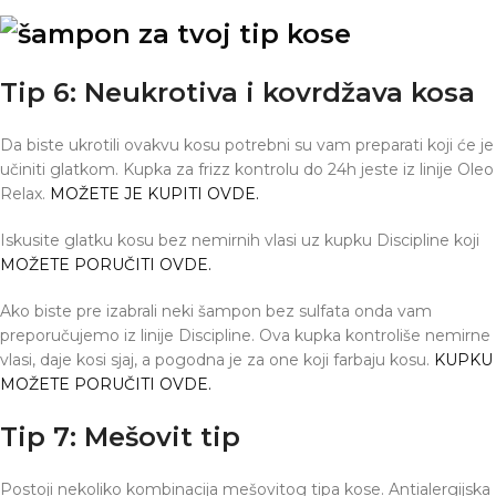
Tip 6: Neukrotiva i kovrdžava kosa
Da biste ukrotili ovakvu kosu potrebni su vam preparati koji će je
učiniti glatkom. Kupka za frizz kontrolu do 24h jeste iz linije Oleo
Relax.
MOŽETE JE KUPITI OVDE.
Iskusite glatku kosu bez nemirnih vlasi uz kupku Discipline koji
MOŽETE PORUČITI OVDE.
Ako biste pre izabrali neki šampon bez sulfata onda vam
preporučujemo iz linije Discipline. Ova kupka kontroliše nemirne
vlasi, daje kosi sjaj, a pogodna je za one koji farbaju kosu.
KUPKU
MOŽETE PORUČITI OVDE.
Tip 7: Mešovit tip
Postoji nekoliko kombinacija mešovitog tipa kose. Antialergijska