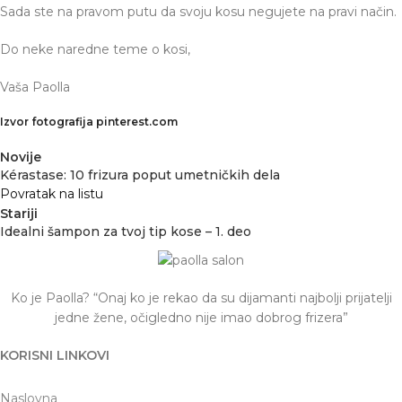
Sada ste na pravom putu da svoju kosu negujete na pravi način.
Do neke naredne teme o kosi,
Vaša Paolla
Izvor fotografija pinterest.com
Novije
Kérastase: 10 frizura poput umetničkih dela
Povratak na listu
Stariji
Idealni šampon za tvoj tip kose – 1. deo
Ko je Paolla? “Onaj ko je rekao da su dijamanti najbolji prijatelji
jedne žene, očigledno nije imao dobrog frizera”
KORISNI LINKOVI
Naslovna