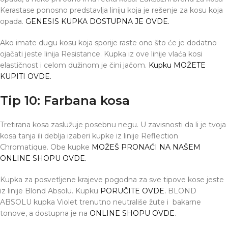
Kerastase ponosno predstavlja liniju koja je rešenje za kosu koja
opada.
GENESIS KUPKA DOSTUPNA JE OVDE.
Ako imate dugu kosu koja sporije raste ono što će je dodatno
ojačati jeste linija Resistance. Kupka iz ove linije vlaća kosi
elastičnost i celom dužinom je čini jačom.
Kupku MOŽETE
KUPITI OVDE.
Tip 10: Farbana kosa
Tretirana kosa zaslužuje posebnu negu. U zavisnosti da li je tvoja
kosa tanja ili deblja izaberi kupke iz linije Reflection
Chromatique. Obe kupke
MOŽEŠ PRONAĆI NA NAŠEM
ONLINE SHOPU OVDE.
Kupka za posvetljene krajeve pogodna za sve tipove kose jeste
iz linije Blond Absolu. Kupku
PORUČITE OVDE.
BLOND
ABSOLU kupka Violet trenutno neutrališe žute i bakarne
tonove, a dostupna je na
ONLINE SHOPU OVDE
.