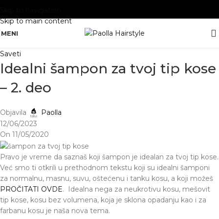
Skip to navigation
Skip to main content
MENI
Saveti
Idealni šampon za tvoj tip kose
– 2. deo
Objavila
Paolla
12/06/2023
On 11/05/2020
Pravo je vreme da saznaš koji šampon je idealan za tvoj tip kose.
Već smo ti otkrili u prethodnom tekstu koji su idealni šamponi
za normalnu, masnu, suvu, oštećenu i tanku kosu, a koji možeš
PROČITATI OVDE
. Idealna nega za neukrotivu kosu, mešovit
tip kose, kosu bez volumena, koja je sklona opadanju kao i za
farbanu kosu je naša nova tema.