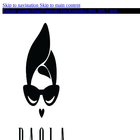
Skip to navigation
Skip to main content
Email: paollashop@gmail.com
Kontakt: 066 288 7 888
Besplatna