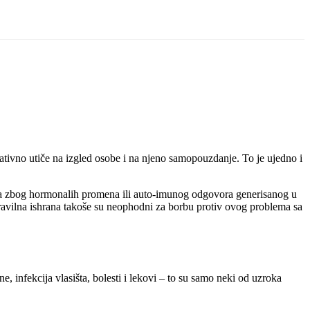
ativno utiče na izgled osobe i na njeno samopouzdanje. To je ujedno i
avlja zbog hormonalih promena ili auto-imunog odgovora generisanog u
i pravilna ishrana takoše su neophodni za borbu protiv ovog problema sa
e, infekcija vlasišta, bolesti i lekovi – to su samo neki od uzroka