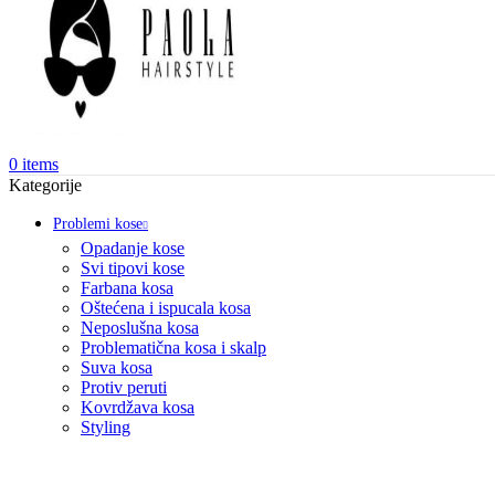
0
items
Kategorije
Problemi kose
Opadanje kose
Svi tipovi kose
Farbana kosa
Oštećena i ispucala kosa
Neposlušna kosa
Problematična kosa i skalp
Suva kosa
Protiv peruti
Kovrdžava kosa
Styling