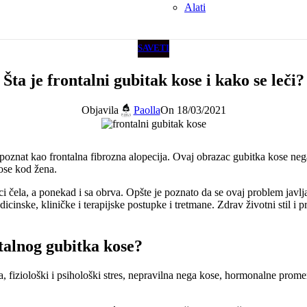
Alati
SAVETI
Šta je frontalni gubitak kose i kako se leči?
Objavila
Paolla
On 18/03/2021
 poznat kao frontalna fibrozna alopecija. Ovaj obrazac gubitka kose neg
kose kod žena.
ivici čela, a ponekad i sa obrva. Opšte je poznato da se ovaj problem j
dicinske, kliničke i terapijske postupke i tretmane. Zdrav životni stil 
talnog gubitka kose?
a, fiziološki i psihološki stres, nepravilna nega kose, hormonalne promen