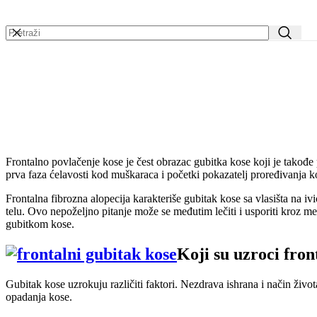
Frontalno povlačenje kose je čest obrazac gubitka kose koji je takođe
prva faza ćelavosti kod muškaraca i početki pokazatelj proređivanja 
Frontalna fibrozna alopecija karakteriše gubitak kose sa vlasišta na 
telu. Ovo nepoželjno pitanje može se međutim lečiti i usporiti kroz me
gubitkom kose.
Koji su uzroci fron
Gubitak kose uzrokuju različiti faktori. Nezdrava ishrana i način život
opadanja kose.