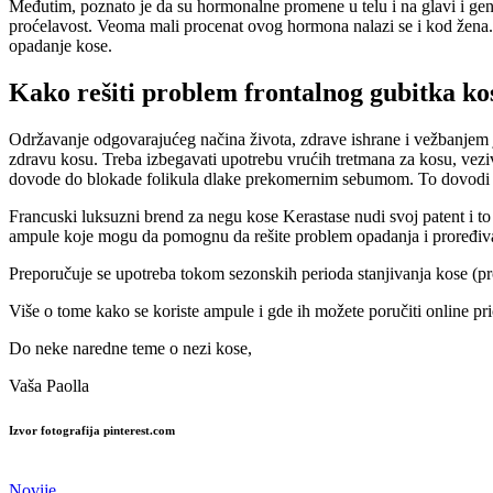
Međutim, poznato je da su hormonalne promene u telu i na glavi i ge
proćelavost. Veoma mali procenat ovog hormona nalazi se i kod žena.
opadanje kose.
Kako rešiti problem frontalnog gubitka ko
Održavanje odgovarajućeg načina života, zdrave ishrane i vežbanjem
zdravu kosu. Treba izbegavati upotrebu vrućih tretmana za kosu, veziva
dovode do blokade folikula dlake prekomernim sebumom. To dovodi do 
Francuski luksuzni brend za negu kose Kerastase nudi svoj patent i 
ampule koje mogu da pomognu da rešite problem opadanja i proređiv
Preporučuje se upotreba tokom sezonskih perioda stanjivanja kose (pr
Više o tome kako se koriste ampule i gde ih možete poručiti online pri
Do neke naredne teme o nezi kose,
Vaša Paolla
Izvor fotografija pinterest.com
Novije