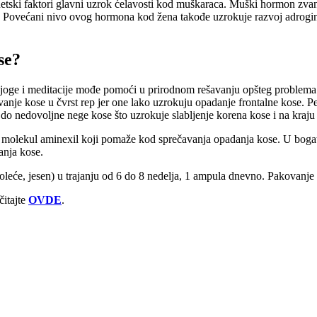
netski faktori glavni uzrok ćelavosti kod muškaraca. Muški hormon zva
 Povećani nivo ovog hormona kod žena takođe uzrokuje razvoj adrogini
se?
 joge i meditacije mođe pomoći u prirodnom rešavanju opšteg problema
nje kose u čvrst rep jer one lako uzrokuju opadanje frontalne kose. Peru
nedovoljne nege kose što uzrokuje slabljenje korena kose i na kraju 
to molekul aminexil koji pomaže kod sprečavanja opadanja kose. U bogat
anja kose.
oleće, jesen) u trajanju od 6 do 8 nedelja, 1 ampula dnevno. Pakovanje 
čitajte
OVDE
.