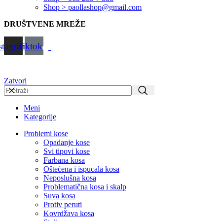
Shop > paollashop@gmail.com
DRUŠTVENE MREŽE
stagram
Tiktok
Zatvori
Meni
Kategorije
Problemi kose
Opadanje kose
Svi tipovi kose
Farbana kosa
Oštećena i ispucala kosa
Neposlušna kosa
Problematična kosa i skalp
Suva kosa
Protiv peruti
Kovrdžava kosa