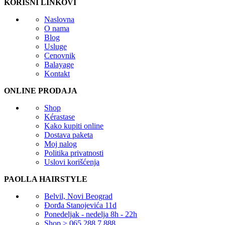
KORISNI LINKOVI
Naslovna
O nama
Blog
Usluge
Cenovnik
Balayage
Kontakt
ONLINE PRODAJA
Shop
Kérastase
Kako kupiti online
Dostava paketa
Moj nalog
Politika privatnosti
Uslovi korišćenja
PAOLLA HAIRSTYLE
Belvil, Novi Beograd
Đorđa Stanojevića 11d
Ponedeljak - nedelja 8h - 22h
Shop > 065 288 7 888