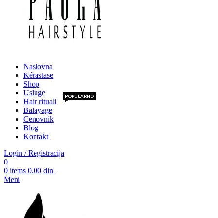
Naslovna
Kérastase
Shop
Usluge
POPULARNO
Hair rituali
Balayage
Cenovnik
Blog
Kontakt
Login / Registracija
0
0
items
0.00
din.
Meni