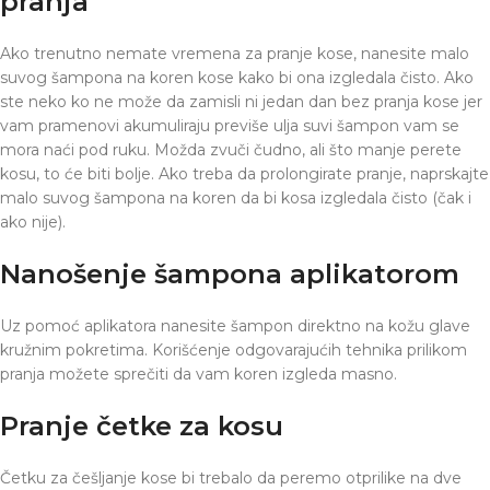
pranja
Ako trenutno nemate vremena za pranje kose, nanesite malo
suvog šampona na koren kose kako bi ona izgledala čisto. Ako
ste neko ko ne može da zamisli ni jedan dan bez pranja kose jer
vam pramenovi akumuliraju previše ulja suvi šampon vam se
mora naći pod ruku. Možda zvuči čudno, ali što manje perete
kosu, to će biti bolje. Ako treba da prolongirate pranje, naprskajte
malo suvog šampona na koren da bi kosa izgledala čisto (čak i
ako nije).
Nanošenje šampona aplikatorom
Uz pomoć aplikatora nanesite šampon direktno na kožu glave
kružnim pokretima. Korišćenje odgovarajućih tehnika prilikom
pranja možete sprečiti da vam koren izgleda masno.
Pranje četke za kosu
Četku za češljanje kose bi trebalo da peremo otprilike na dve