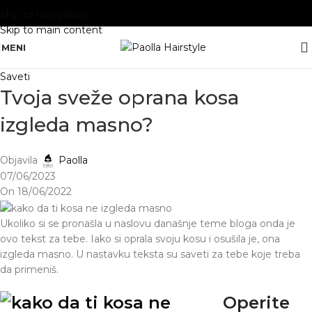
Skip to navigation
Skip to main content
MENI
Saveti
Tvoja sveže oprana kosa
izgleda masno?
Objavila
Paolla
07/06/2023
On 18/06/2022
Ukoliko si se pronašla u naslovu današnje teme bloga onda je
ovo tekst za tebe. Iako si oprala svoju kosu i osušila je, ona
izgleda masno. U nastavku teksta su saveti za tebe koje treba
da primeniš.
Operite