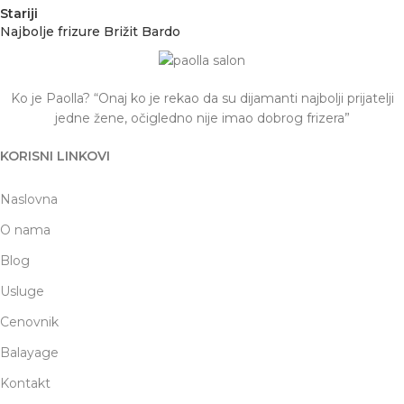
Stariji
Najbolje frizure Brižit Bardo
Ko je Paolla? “Onaj ko je rekao da su dijamanti najbolji prijatelji
jedne žene, očigledno nije imao dobrog frizera”
KORISNI LINKOVI
Naslovna
O nama
Blog
Usluge
Cenovnik
Balayage
Kontakt