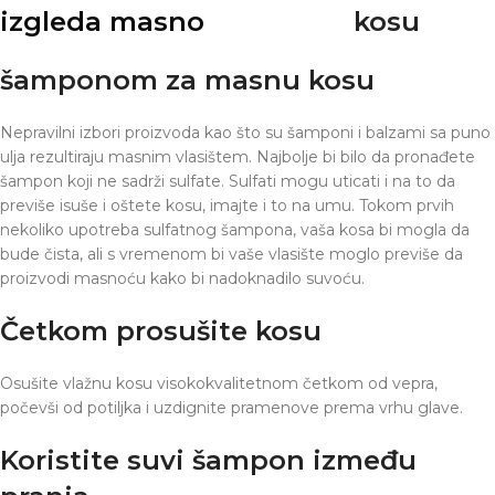
kosu
šamponom za masnu kosu
Nepravilni izbori proizvoda kao što su šamponi i balzami sa puno
ulja rezultiraju masnim vlasištem. Najbolje bi bilo da pronađete
šampon koji ne sadrži sulfate. Sulfati mogu uticati i na to da
previše isuše i oštete kosu, imajte i to na umu. Tokom prvih
nekoliko upotreba sulfatnog šampona, vaša kosa bi mogla da
bude čista, ali s vremenom bi vaše vlasište moglo previše da
proizvodi masnoću kako bi nadoknadilo suvoću.
Četkom prosušite kosu
Osušite vlažnu kosu visokokvalitetnom četkom od vepra,
počevši od potiljka i uzdignite pramenove prema vrhu glave.
Koristite suvi šampon između