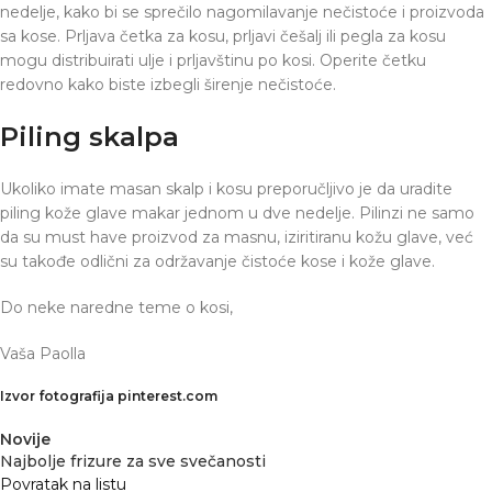
nedelje, kako bi se sprečilo nagomilavanje nečistoće i proizvoda
sa kose. Prljava četka za kosu, prljavi češalj ili pegla za kosu
mogu distribuirati ulje i prljavštinu po kosi. Operite četku
redovno kako biste izbegli širenje nečistoće.
Piling skalpa
Ukoliko imate masan skalp i kosu preporučljivo je da uradite
piling kože glave makar jednom u dve nedelje. Pilinzi ne samo
da su must have proizvod za masnu, iziritiranu kožu glave, već
su takođe odlični za održavanje čistoće kose i kože glave.
Do neke naredne teme o kosi,
Vaša Paolla
Izvor fotografija pinterest.com
Novije
Najbolje frizure za sve svečanosti
Povratak na listu