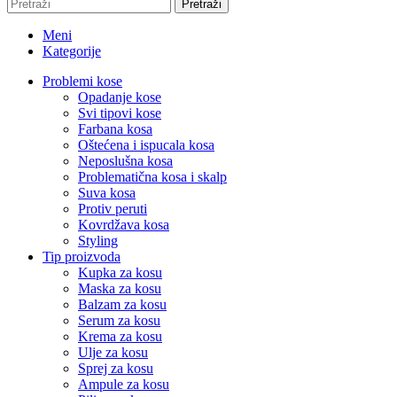
Pretraži
Meni
Kategorije
Problemi kose
Opadanje kose
Svi tipovi kose
Farbana kosa
Oštećena i ispucala kosa
Neposlušna kosa
Problematična kosa i skalp
Suva kosa
Protiv peruti
Kovrdžava kosa
Styling
Tip proizvoda
Kupka za kosu
Maska za kosu
Balzam za kosu
Serum za kosu
Krema za kosu
Ulje za kosu
Sprej za kosu
Ampule za kosu