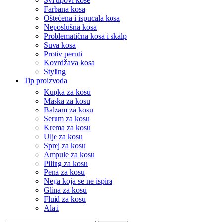
Svi tipovi kose
Farbana kosa
Oštećena i ispucala kosa
Neposlušna kosa
Problematična kosa i skalp
Suva kosa
Protiv peruti
Kovrdžava kosa
Styling
Tip proizvoda
Kupka za kosu
Maska za kosu
Balzam za kosu
Serum za kosu
Krema za kosu
Ulje za kosu
Sprej za kosu
Ampule za kosu
Piling za kosu
Pena za kosu
Nega koja se ne ispira
Glina za kosu
Fluid za kosu
Alati