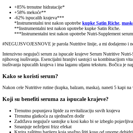
+85% trenutne hidratacije*
+58% mekoće**
-62% ispucalih krajeva***
*Instrumentalni test nakon upotrebe
kupke Satin Riche
,
mask
**Instrumentalni test nakon upotrebe kupke Satin Riche.
***Instrumentalni test nakon upotrebe Nutri-Supplement seruma
#NEGUJSVOJESNOVE je parola Nutritive linije, a mi dodajemo i neg
Intenzivno negujući serum za ispucale krajeve Serum Nutritive Nutri-Su
njihovog isušivanja. Esencijalni hranjivi sastojci sa kombinacijom vit
isušivanja ispucalih krajeva i ima laganu uljanu teksturu. Bočica je n
Kako se koristi serum?
Nakon cele Nutritive rutine (kupka, balzam, maska), naneti 5 kapi na v
Koji su benefiti seruma za ispucale krajeve?
Trenutno popunjava lipide za revitalizaciju suvih krajeva
Trenutna glatkoća za ujednačen dodir
Zadržava negujuće sastojke u kosi kako bi se izbeglo pojavljiva
Smanjuje neželjeni frizz efekat
Kreira zaštitnu barijeru koja snažno štiti kosu od uporne dehidri