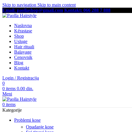
Skip to navigation
Skip to main content
Email: paollashop@gmail.com
Kontakt: 066 288 7 888
Besplatna
Naslovna
Kérastase
Shop
Usluge
Hair rituali
Balayage
Cenovnik
Blog
Kontakt
Login / Registracija
0
0
items
0.00
din.
Meni
0
items
Kategorije
Problemi kose
Opadanje kose