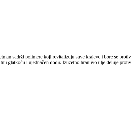
man sadrži polimere koji revitalizuju suve krajeve i bore se protiv
tnu glatkoću i ujednačen dodir. Izuzetno hranjivo ulje deluje protiv