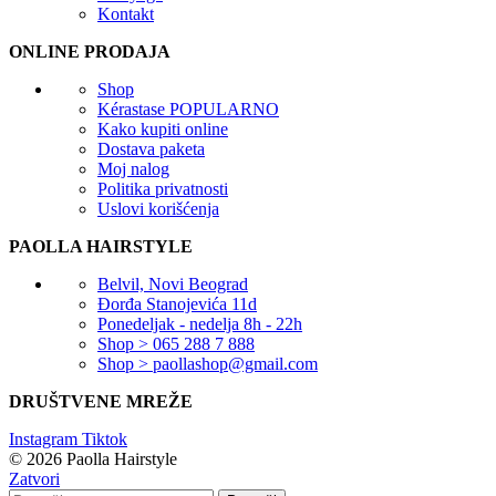
Kontakt
ONLINE PRODAJA
Shop
Kérastase
POPULARNO
Kako kupiti online
Dostava paketa
Moj nalog
Politika privatnosti
Uslovi korišćenja
PAOLLA HAIRSTYLE
Belvil, Novi Beograd
Đorđa Stanojevića 11d
Ponedeljak - nedelja 8h - 22h
Shop > 065 288 7 888
Shop > paollashop@gmail.com
DRUŠTVENE MREŽE
Instagram
Tiktok
© 2026 Paolla Hairstyle
Zatvori