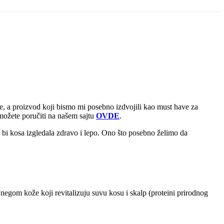
e, a proizvod koji bismo mi posebno izdvojili kao must have za
možete poručiti na našem sajtu
OVDE
.
 bi kosa izgledala zdravo i lepo. Ono što posebno želimo da
m negom kože koji revitalizuju suvu kosu i skalp (proteini prirodnog