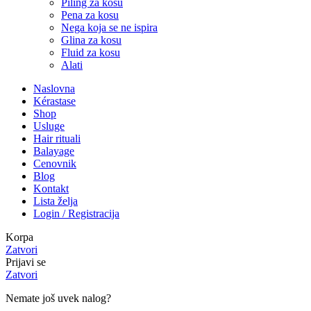
Piling za kosu
Pena za kosu
Nega koja se ne ispira
Glina za kosu
Fluid za kosu
Alati
Naslovna
Kérastase
Shop
Usluge
Hair rituali
Balayage
Cenovnik
Blog
Kontakt
Lista želja
Login / Registracija
Korpa
Zatvori
Prijavi se
Zatvori
Nemate još uvek nalog?