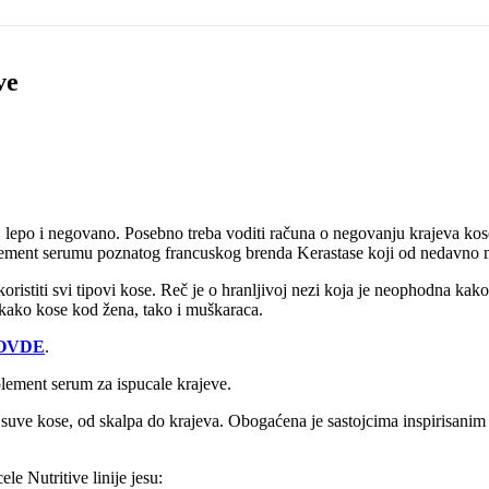
ve
 lepo i negovano. Posebno treba voditi računa o negovanju krajeva kos
pplement serumu poznatog francuskog brenda Kerastase koji od nedavno 
istiti svi tipovi kose. Reč je o hranljivoj nezi koja je neophodna kako
e kako kose kod žena, tako i muškaraca.
OVDE
.
lement serum za ispucale krajeve.
va suve kose, od skalpa do krajeva. Obogaćena je sastojcima inspirisani
ele Nutritive linije jesu: