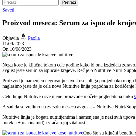
Pretraži
Saveti
Proizvod meseca: Serum za ispucale kraje
Objavila
Paolla
11/09/2023
On 10/08/2023
Nega kose je ključna tokom cele godine kako bi ona izgledala zdravo,
avgust jeste serum za ispucale krajeve. Reč je o Nutritive Nutri-Su
Proizvod je namenjen negovanju suve kose, ali ga podjednako mogu kor
naglasimo jeste da je cela nova Nutritive linija pogodna za korišćenj
Celu liniju Nutritive i sve njene proizvode možete pogledati na linku
A sad da se vratimo na zvezdu meseca avgusta – Nutritive Nutri-Supp
Nutritive linija je bogata nutritijentima i namenjena je nezi svih tipo
porekla + niacinamid) i vraćaju joj vitalnost.
Ono što su ključni benefiti c