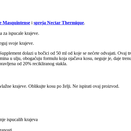
e Masquintense
i
spreja Nectar Thermique
.
 za ispucale krajeve.
uj svoje krajeve.
pplement dolazi u bočici od 50 ml od koje se nećete odvajati. Ovaj tret
amina u ulju, obogaćuju formulu koja ojačava kosu, neguje je, daje trenu
apravljena od 20% recikliranog stakla.
lažne krajeve. Oblikujte kosu po želji. Ne ispirati ovaj proizvod.
nje ispucalih krajeva
ranosti