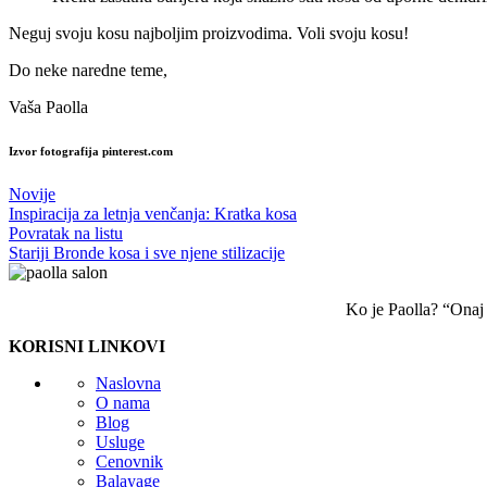
Neguj svoju kosu najboljim proizvodima. Voli svoju kosu!
Do neke naredne teme,
Vaša Paolla
Izvor fotografija pinterest.com
Novije
Inspiracija za letnja venčanja: Kratka kosa
Povratak na listu
Stariji
Bronde kosa i sve njene stilizacije
Ko je Paolla? “Onaj k
KORISNI LINKOVI
Naslovna
O nama
Blog
Usluge
Cenovnik
Balayage