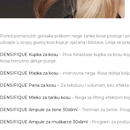
Pored pomenutih grešaka prilikom nege tanke kose postoje i prepar
uživajte u svojoj gustoj kosi koja je ojačana i blistava. Linija s
DENSIFIQUE Kupka za kosu
– Prva Kérastase kupka za kosu ko
Kosa trenutno deluje punije.
DENSIFIQUE Maska za kosu
– intenzivna nega. Kosa dobija bolju 
DENSIFIQUE Pena za kosu
– Za teksturu i volumen, bez efekta 
DENSIFIQUE Mleko za tanku kosu
– Nega sa lifting efektom koji
DENSIFIQUE Ampule za žene 30x6ml
– Tretman za teme. Progr
DENSIFIQUE Ampule za muškarce 30x6ml
– Program za postiza