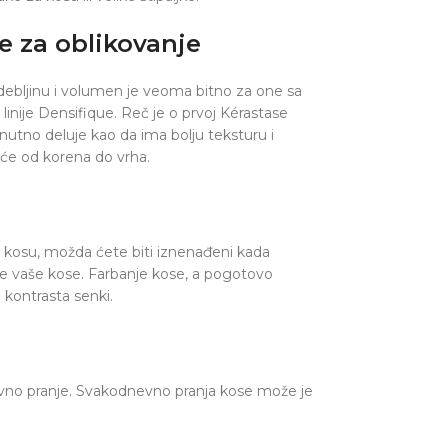
e za oblikovanje
 debljinu i volumen je veoma bitno za one sa
inije Densifique. Reč je o prvoj Kérastase
nutno deluje kao da ima bolju teksturu i
šće od korena do vrha.
e kosu, možda ćete biti iznenađeni kada
ne vaše kose. Farbanje kose, a pogotovo
 kontrasta senki.
nevno pranje. Svakodnevno pranja kose može je