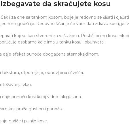
Izbegavate da skraćujete kosu
Čak i za one sa tankom kosom, bolje je redovno se šišati i ojačat
jednom godišnje. Redovno šišanje će vam dati zdravu kosu, jer zdr
ati koji su kao stvoreni za vašu kosu. Postići bujnu kosu nikada n
e preporučuje osobama koje imaju tanku kosu i obuhvata:
ja daje efekat punoće obogaćena stemoksidinom.
teksturu, otpornija je, obnovljena i čvršća.
otežavanja vlasi.
 daje punoću kosi kojoj vidno fali gustina.
am koji pruža gustinu i punoću.
nje gušće i punije kose.