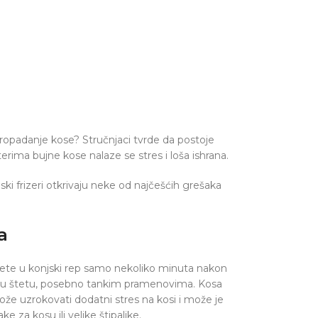
 propadanje kose? Stručnjaci tvrde da postoje
rima bujne kose nalaze se stres i loša ishrana.
 frizeri otkrivaju neke od najčešćih grešaka
a
žete u konjski rep samo nekoliko minuta nakon
iljnu štetu, posebno tankim pramenovima. Kosa
ože uzrokovati dodatni stres na kosi i može je
ke za kosu ili velike štipaljke.