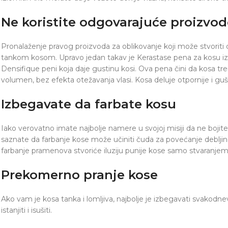
Ne koristite odgovarajuće proizvod
Pronalaženje pravog proizvoda za oblikovanje koji može stvoriti
tankom kosom. Upravo jedan takav je Kerastase pena za kosu iz l
Densifique peni koja daje gustinu kosi. Ova pena čini da kosa tre
volumen, bez efekta otežavanja vlasi. Kosa deluje otpornije i gu
Izbegavate da farbate kosu
Iako verovatno imate najbolje namere u svojoj misiji da ne bojit
saznate da farbanje kose može učiniti čuda za povećanje deblji
farbanje pramenova stvoriće iluziju punije kose samo stvaranjem
Prekomerno pranje kose
Ako vam je kosa tanka i lomljiva, najbolje je izbegavati svakod
istanjiti i isušiti.