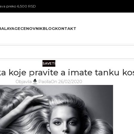
va preko 6,500 RSD
BALAYAGE
CENOVNIK
BLOG
KONTAKT
SAVETI
a koje pravite a imate tanku ko
Objavila
Paolla
On 26/02/2020