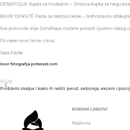
DENSIFIQUE Kupka za muškarce – Dnevna kupka za negu kose ko
BAUM DENSITE Pasta za teksturu kose – Jednostavno oblikujte k
Sve proizvode linije Densifique možete poručiti i putem našeg 
Do neke nove teme o kosi,
Vaša Paolla
Izvor fotografija pinterest.com
Novije
Problemi skalpa i kako ih rešiti: perut, seboreja, ekcem i psori
KORISNI LINKOVI
Naslovna