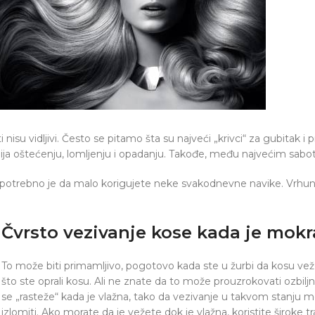
nisu vidljivi. Često se pitamo šta su najveći „krivci“ za gubitak i
ija oštećenju, lomljenju i opadanju. Takođe, među najvećim sabote
otrebno je da malo korigujete neke svakodnevne navike. Vrhunski
Čvrsto vezivanje kose kada je mokr
To može biti primamljivo, pogotovo kada ste u žurbi da kosu ve
što ste oprali kosu. Ali ne znate da to može prouzrokovati ozb
se „rasteže“ kada je vlažna, tako da vezivanje u takvom stanju m
izlomiti. Ako morate da je vežete dok je vlažna, koristite široke tra