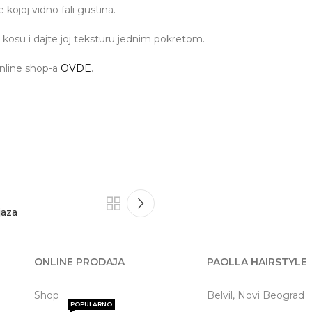
joj vidno fali gustina.
osu i dajte joj teksturu jednim pokretom.
online shop-a
OVDE
.
jaza
ONLINE PRODAJA
PAOLLA HAIRSTYLE
Shop
Belvil, Novi Beograd
POPULARNO