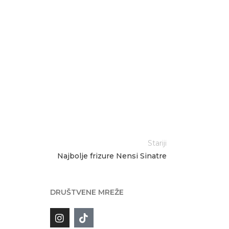
Stariji
Najbolje frizure Nensi Sinatre
DRUŠTVENE MREŽE