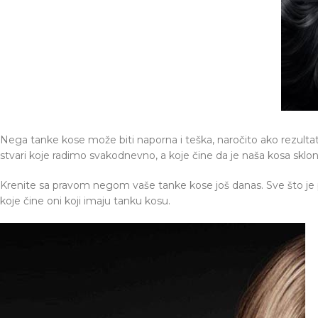
Nega tanke kose može biti naporna i teška, naročito ako rezultati 
stvari koje radimo svakodnevno, a koje čine da je naša kosa sklon
Krenite sa pravom negom vaše tanke kose još danas. Sve što je p
koje čine oni koji imaju tanku kosu.