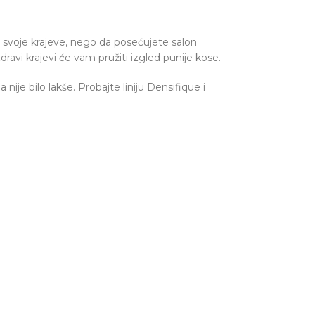
i svoje krajeve, nego da posećujete salon
avi krajevi će vam pružiti izgled punije kose.
ije bilo lakše. Probajte liniju Densifique i