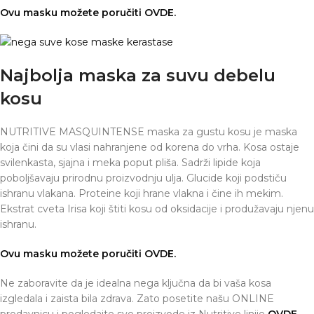
Ovu masku možete poručiti OVDE.
Najbolja maska za suvu debelu
kosu
NUTRITIVE MASQUINTENSE maska za gustu kosu je maska
koja čini da su vlasi nahranjene od korena do vrha. Kosa ostaje
svilenkasta, sjajna i meka poput pliša. Sadrži lipide koja
poboljšavaju prirodnu proizvodnju ulja. Glucide koji podstiču
ishranu vlakana. Proteine koji hrane vlakna i čine ih mekim.
Ekstrat cveta Irisa koji štiti kosu od oksidacije i produžavaju njenu
ishranu.
Ovu masku možete poručiti OVDE.
Ne zaboravite da je idealna nega ključna da bi vaša kosa
izgledala i zaista bila zdrava. Zato posetite našu ONLINE
prodavnicu i pogledajte sve proizvode iz Nutritive linije
OVDE
.