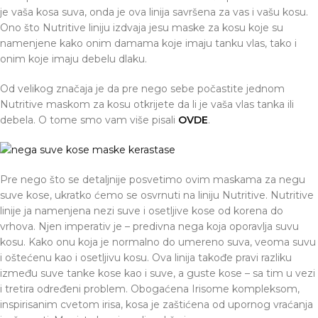
je vaša kosa suva, onda je ova linija savršena za vas i vašu kosu.
Ono što Nutritive liniju izdvaja jesu maske za kosu koje su
namenjene kako onim damama koje imaju tanku vlas, tako i
onim koje imaju debelu dlaku.
Od velikog značaja je da pre nego sebe počastite jednom
Nutritive maskom za kosu otkrijete da li je vaša vlas tanka ili
debela. O tome smo vam više pisali
OVDE
.
Pre nego što se detaljnije posvetimo ovim maskama za negu
suve kose, ukratko ćemo se osvrnuti na liniju Nutritive. Nutritive
linije ja namenjena nezi suve i osetljive kose od korena do
vrhova. Njen imperativ je – predivna nega koja oporavlja suvu
kosu. Kako onu koja je normalno do umereno suva, veoma suvu
i oštećenu kao i osetljivu kosu. Ova linija takođe pravi razliku
između suve tanke kose kao i suve, a guste kose – sa tim u vezi
i tretira određeni problem. Obogaćena Irisome kompleksom,
inspirisanim cvetom irisa, kosa je zaštićena od upornog vraćanja