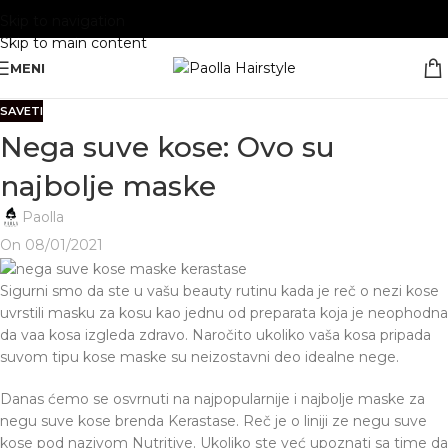
Skip to navigation
Skip to main content
MENI
SAVETI
Nega suve kose: Ovo su
najbolje maske
Paolla
On 08/01/2021
Sigurni smo da ste u vašu beauty rutinu kada je reč o nezi kose
uvrstili masku za kosu kao jednu od preparata koja je neophodna
da vaa kosa izgleda zdravo. Naročito ukoliko vaša kosa pripada
suvom tipu kose maske su neizostavni deo idealne nege.
Danas ćemo se osvrnuti na najpopularnije i najbolje maske za
negu suve kose brenda Kerastase. Reč je o liniji ze negu suve
kose pod nazivom Nutritive. Ukoliko ste već upoznati sa time da