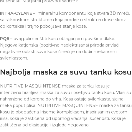
isušenosti. Magistral proizvodi sadrže i:
INTRA-CYLANE
– mineralnu komponentu koja stvara 3D mrežu
sa silikonskom strukturom koja prodire u strukturu kose skroz
do korteksa i trajno poboljšava stanje kose.
PQ6
– ovaj polimer štiti kosu oblaganjem površine dlake.
Njegova katjonska (pozitivno naelektrisana) priroda privlači
negativne oblasti suve kose čineći je na dodir mekanom i
svilenkastom.
Najbolja maska za suvu tanku kosu
NUTRITIVE MASQUINTENSE maska za tanku kosu je
intenzivna hranljiva maska za suvu i osetljivu tanku kosu. Vlasi su
nahranjene od korena do vrha. Kosa ostaje svilenkasta, sjajna i
meka poput pliša. NUTRITIVE MASQUINTENSE maska za tanku
kosu je obogaćena Irisome kompleksom, inspirisanim cvetom
irisa, kosa je zaštićena od upornog vraćanja isušenosti. Kosa je
zaštitćena od oksidacije i izgleda negovano.