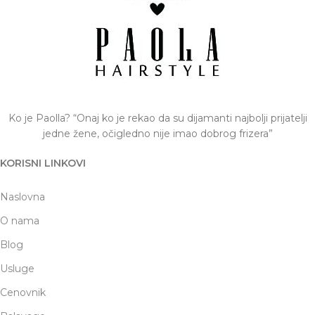
Ko je Paolla? “Onaj ko je rekao da su dijamanti najbolji prijatelji
jedne žene, očigledno nije imao dobrog frizera”
KORISNI LINKOVI
Naslovna
O nama
Blog
Usluge
Cenovnik