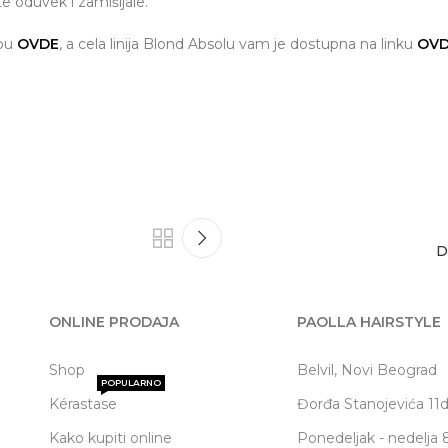
e oduvek i zamišljale.
opu
OVDE
, a cela linija Blond Absolu vam je dostupna na linku
OV
D
ONLINE PRODAJA
PAOLLA HAIRSTYLE
Shop
Belvil, Novi Beograd
POPULARNO
Kérastase
Đorđa Stanojevića 11
Kako kupiti online
Ponedeljak - nedelja 