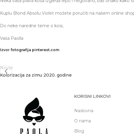
Neka vaša plava kosa izgleda lepo i negovano, baš onako kako st
Kuplu Blond Absolu Violet možete poručiti na našem online sh
Do neke naredne teme o kosi,
Vaša Paolla
Izvor fotografija pinterest.com
Novije
Kolorizacija za zimu 2020. godine
KORISNI LINKOVI
Naslovna
O nama
Blog