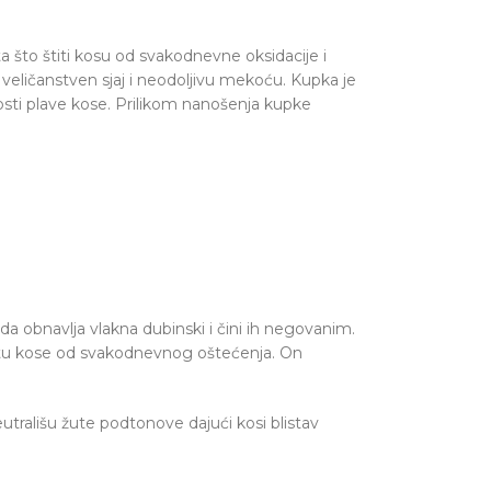
a što štiti kosu od svakodnevne oksidacije i
veličanstven sjaj i neodoljivu mekoću. Kupka je
sti plave kose. Prilikom nanošenja kupke
da obnavlja vlakna dubinski i čini ih negovanim.
titu kose od svakodnevnog oštećenja. On
utrališu žute podtonove dajući kosi blistav