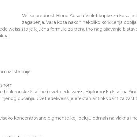
Velika prednost Blond Absolu Violet kupke za kosu je t
zagađenja. Vaša kosa nakon nekoliko korišćenja dobija 
elweiss što je ključna formula za trenutno naglašavanje bistavo
akna.
 iz iste linije
lashom
jaluronske kiseline i cveta edelweiss. Hijaluronska kiselina čini 
o njenog pucanja. Cvet edelweiss je efektan antioksidant za zaš
j. visoko koncentrovane pigmente koji deluju odmah na vlakna i ne