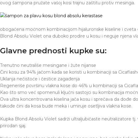
ovog šampona pružate vašoj kosi trajnu zaštitu protiv mesinga.
obogaćena moćnom kombinacijom hijaluronske kiseline i cveta ed
Blond Absolu Violet ona duboko prodire u kosu i neguje njena vl
Glavne prednosti kupke su:
Trenutno neutrališe mesingane i žute nijanse
Čini kosu za 94% jačom kada se koristi u kombinaciji sa Cicaflashom
Uklanja nečistoće i čestice zagađenja
Regeneriše površinu vlakna kose do 46% u kombinaciji sa Cicaf
Kao što smo već spomenuli ključni sastojci su kombinacija moćne hi
Ova ultra koncentrovana kiselina jača kosu i sprečava da dođe d
takođe čini da kosa bude meka i umiruje osetljiva vlakna kose.
Kupka Blond Absolu Violet sadrži ultraljubičaste neutralizatore t
prirodan sjaj.