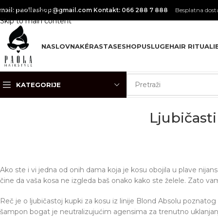
Skip to navigation
mail: paollashop@gmail.com
Kontakt: 066 288 7 888
Besplatna dosta
Skip to main content
NASLOVNA
KÉRASTASE
SHOP
USLUGE
HAIR RITUALI
KATEGORIJE
Ljubičast
Ako ste i vi jedna od onih dama koja je kosu obojila u plave nij
čine da vaša kosa ne izgleda baš onako kako ste želele. Zato 
Reč je o ljubičastoj kupki za kosu iz linije Blond Absolu poznatog
šampon bogat je neutralizujućim agensima za trenutno uklanjanj