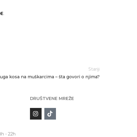
DE
.
Stariji
uga kosa na muškarcima – šta govori o njima?
DRUŠTVENE MREŽE
d
8h - 22h