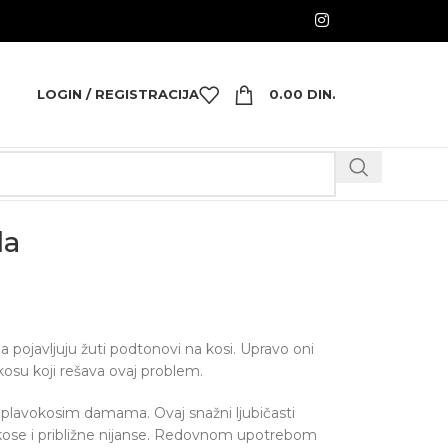
LOGIN / REGISTRACIJA
0.00
DIN.
la
 pojavljuju žuti podtonovi na kosi. Upravo oni
osu koji rešava ovaj problem.
im plavokosim damama. Ovaj snažni ljubičasti
okose i približne nijanse. Redovnom upotrebom