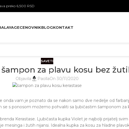
va preko 6,500 RSD
BALAYAGE
CENOVNIK
BLOG
KONTAKT
SAVETI
i šampon za plavu kosu bez žuti
Objavila
Paolla
On 30/11/2020
anse onda vam je poznato da se nakon samo dve nedelje od farbanja
vam se s ponosom možemo pohvaliti sa ljubičastim šamponom za k
 brenda Kerastase. Ljubičasta kupka Violet je najbolji prijatelj sv
e mesinga i žutih nijansi. Idealna kupka za kosu za hladne plav