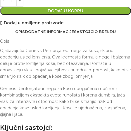
DODAJ U KORPU
Dodaj u omiljene proizvode
OPIS
DODATNE INFORMACIJE
SASTOJCI
O BRENDU
Opis
Ojačavajuća Genesis Renforçateur nega za kosu, sklonu
opadanju usled lomljenja. Ova kremasta formula nege i balzama
deluje protiv lomljenja kose, bez otežavanja. Pomaže u
obnavljanju vlasi i pojačava njihovu prirodnu otpornost, kako bi se
smanjio rizik od opadanja kose zbog lomljenja.
Genesis Renforçateur nega za kosu obogaćena moćnom
kombinacijom ekstrakta cveta runolista i korena đumbira, jača
vlasi za intenzivnu otpornost kako bi se smanjio rizik od
opadanja kose usled lomljenja. Kosa je ujednačena, zaglađena,
sjajna i jača.
Ključni sastojci: