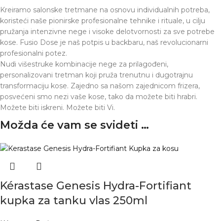
Kreiramo salonske tretmane na osnovu individualnih potreba,
koristeći naše pionirske profesionalne tehnike i rituale, u cilju
pružanja intenzivne nege i visoke delotvornosti za sve potrebe
kose. Fusio Dose je naš potpis u backbaru, naš revolucionarni
profesionalni potez.
Nudi višestruke kombinacije nege za prilagođeni,
personalizovani tretman koji pruža trenutnu i dugotrajnu
transformaciju kose. Zajedno sa našom zajednicom frizera,
posvećeni smo nezi vaše kose, tako da možete biti hrabri.
Možete biti iskreni. Možete biti Vi.
Možda će vam se svideti …
Kérastase Genesis Hydra-Fortifiant
kupka za tanku vlas 250ml