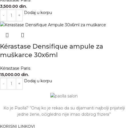
3,500.00
din.
Dodaj u korpu
Kérastase Densifique ampule za
muškarce 30x6ml
Kérastase Paris
15,000.00
din.
Dodaj u korpu
Ko je Paolla? “Onaj ko je rekao da su dijamanti najbolji prijatelji
jedne žene, očigledno nije imao dobrog frizera”
KORISNI LINKOVI