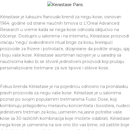
Kérastase je luksuzni francuski brend za negu kose, osnovan
1964. godine od strane naučnih timova iz L'Oreal Advanced
Research u vreme kada se nega kose odnosila isključivo na
čišćenje. Dostupni u salonima i na internetu, Kérastase proizvodi
vraćaju 'negu' svakodnevni ritual brige za kosu, kreirajući
proizvode za frizere i potrošače, dizajnirane da podrže snagu, sjaj
i boju vaše kose. Kérastase asortiman razvijen je u saradnji sa
naučnicima kako bi se stvorili jedinstveni proizvodi koji pružaju
personalizovane tretmane za sve tipove i stilove kose.
Fokus brenda Kérastase je na pojedincu odnosno na pronalasku
pravih proizvoda za negu vaše kose. Kérastase je u salonima
poznat po svojim popularnim tretmanima Fusio Dose, koji
kombinuju prilagođenu mešavinu koncentrata i boostera, nudeći
jedinstveni tretman za kosu, usmeren na jasne potrebe vaše
kose sa 30 različitih kombinacija koje možete odabrati. Kérastase
nega kose je usmerena na sve ono što vas brine, od zaštite boje