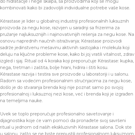
do hidratacije i nege skalpa, sa proizvodima koji se mogu
kombinovati kako bi zadovoljili individualne potrebe vaše kose.
Kérastase je lider u globalnoj industriji profesionalnih luksuznih
proizvoda za negu kose, razvijen u saradnji sa frizerima za
pružanje najluksuznijih i najinovativnijih rešenja za negu kose. Na
osnovu naprednih naučnih istraživanja; Kérastase proizvodi
sadrže jedinstvenu mešavinu aktivnih sastojaka i molekula koji
deluju na ključne probleme kose, kako bi joj vratili vitalnost, zdrav
izgled i sjaj. Ritual od 4 koraka koji preporučuje Kérastase: kupka,
nega, tretman i zaštita, bolje hrani, hidrira i štiti kosu.
Kérastase razvija i testira sve proizvode u laboratoriji i u salonu.
Radom sa vodećim profesionalnim stručnjacima za negu kose,
došlo je do stvaranja brenda koji nije poznat samo po svojoj
profesionalnoj i luksuznoj nezi kose, već i brenda koji je izgrađen
na temeljima nauke.
Uvek se toplo preporučuje profesionalno savetovanje i
dijagnostika koje će vam pomoći da pronađete svoj savršeni
ritual u jednom od naših ekskluzivnih Kérastase salona. Dok ste
u salonu, zašto se ne biste prepustili profesionalnom luksuznom