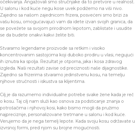
očekivanja. Angažovali smo stručnjake da to pretvore u realnost.
U salonu i kod kuće negu kose uvek podižemo na viši nivo.
Zajedno sa našom zajednicom frizera, posvećeni smo brizi za
vašu kosu, omogućavajući vam da idete izvan svojih granica, da
se povežete sa svojom prirodnom lepotom, zablistate i usudite
se da budete onakvi kakvi želite biti.
Stvaramo legendarne proizvode sa retkim i visoko
koncentrovanim sastojcima koji duboko prodiru u vlasi, negujući
ih iznutra ka spolja. Rezultat je otporna, jaka i kosa zdravog
izgleda. Naši rezultati zavise od preciznosti naše dijagnostike.
Zajedno sa frizerima stvaramo jedinstvenu kosu, na temelju
njihove stručnosti i iskustva sa klijentima.
Cilj je da razumemo individualne potrebe svake žene kada je reč
o kosu. Taj cilj nam služi kao osnova za podsticanje znanja o
potrošačima i njihovoj kosi, kako bismo mogli da pružimo
najpreciznije, personalizovane tretmane u salonu i kod kuće.
Verujemo da je nega temelj lepote. Kada svoju kosu održavate u
izvrsnoj formi, pred njom su brojne mogućnosti.