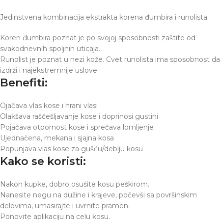
Jedinstvena kombinacija ekstrakta korena đumbira i runolista:
Koren đumbira poznat je po svojoj sposobnosti zaštite od
svakodnevnih spoljnih uticaja.
Runolist je poznat u nezi kože. Cvet runolista ima sposobnost da
izdrži i najekstremnije uslove.
Benefiti:
Ojačava vlas kose i hrani vlasi
Olakšava raščešljavanje kose i doprinosi gustini
Pojačava otpornost kose i sprečava lomljenje
Ujednačena, mekana i sjajna kosa
Popunjava vlas kose za gušću/deblju kosu
Kako se koristi:
Nakon kupke, dobro osušite kosu peškirom.
Nanesite negu na dužine i krajeve, počevši sa površinskim
delovima, umasirajte i uvrnite pramen.
Ponovite aplikaciju na celu kosu.