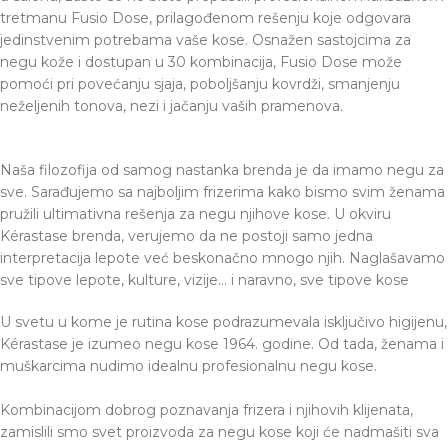
tretmanu Fusio Dose, prilagođenom rešenju koje odgovara
jedinstvenim potrebama vaše kose. Osnažen sastojcima za
negu kože i dostupan u 30 kombinacija, Fusio Dose može
pomoći pri povećanju sjaja, poboljšanju kovrdži, smanjenju
neželjenih tonova, nezi i jačanju vaših pramenova.
Naša filozofija od samog nastanka brenda je da imamo negu za
sve. Sarađujemo sa najboljim frizerima kako bismo svim ženama
pružili ultimativna rešenja za negu njihove kose. U okviru
Kérastase brenda, verujemo da ne postoji samo jedna
interpretacija lepote već beskonačno mnogo njih. Naglašavamo
sve tipove lepote, kulture, vizije... i naravno, sve tipove kose
U svetu u kome je rutina kose podrazumevala isključivo higijenu,
Kérastase je izumeo negu kose 1964. godine. Od tada, ženama i
muškarcima nudimo idealnu profesionalnu negu kose.
Kombinacijom dobrog poznavanja frizera i njihovih klijenata,
zamislili smo svet proizvoda za negu kose koji će nadmašiti sva