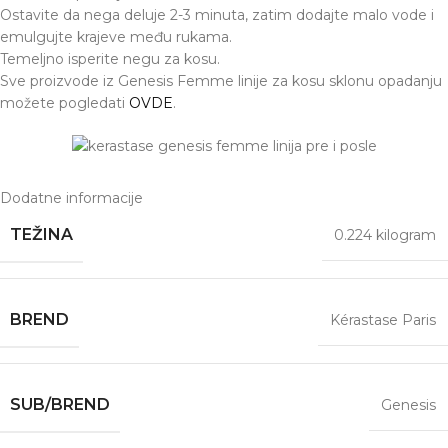
Ostavite da nega deluje 2-3 minuta, zatim dodajte malo vode i
emulgujte krajeve među rukama.
Temeljno isperite negu za kosu.
Sve proizvode iz Genesis Femme linije za kosu sklonu opadanju
možete pogledati
OVDE
.
Dodatne informacije
TEŽINA
0.224 kilogram
BREND
Kérastase Paris
SUB/BREND
Genesis