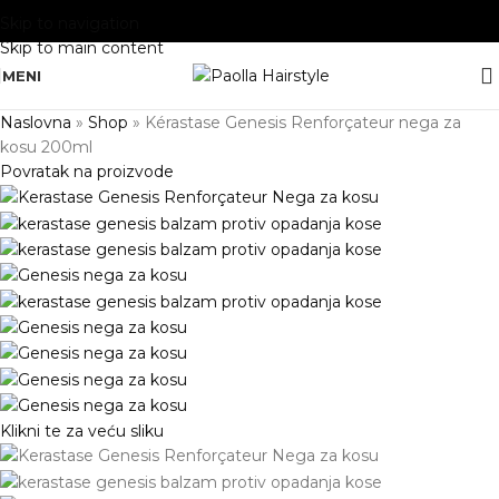
Skip to navigation
Skip to main content
MENI
Naslovna
»
Shop
»
Kérastase Genesis Renforçateur nega za
kosu 200ml
Povratak na proizvode
Klikni te za veću sliku