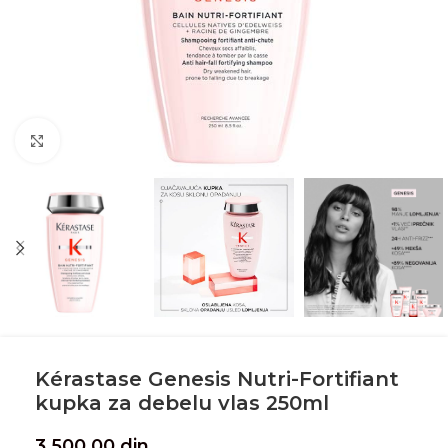
Klikni te za veću sliku
Kérastase Genesis Nutri-Fortifiant
kupka za debelu vlas 250ml
3,500.00
din.