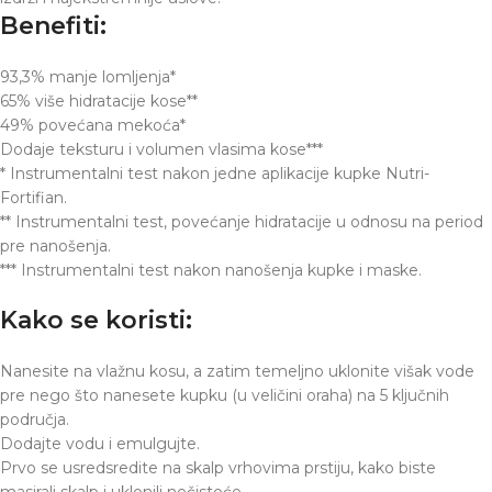
Benefiti:
93,3% manje lomljenja*
65% više hidratacije kose**
49% povećana mekoća*
Dodaje teksturu i volumen vlasima kose***
* Instrumentalni test nakon jedne aplikacije kupke Nutri-
Fortifian.
** Instrumentalni test, povećanje hidratacije u odnosu na period
pre nanošenja.
*** Instrumentalni test nakon nanošenja kupke i maske.
Kako se koristi:
Nanesite na vlažnu kosu, a zatim temeljno uklonite višak vode
pre nego što nanesete kupku (u veličini oraha) na 5 ključnih
područja.
Dodajte vodu i emulgujte.
Prvo se usredsredite na skalp vrhovima prstiju, kako biste