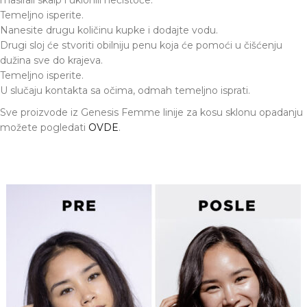
masirali skalp i uklonili nečistoće.
Temeljno isperite.
Nanesite drugu količinu kupke i dodajte vodu.
Drugi sloj će stvoriti obilniju penu koja će pomoći u čišćenju
dužina sve do krajeva.
Temeljno isperite.
U slučaju kontakta sa očima, odmah temeljno isprati.
Sve proizvode iz Genesis Femme linije za kosu sklonu opadanju
možete pogledati
OVDE
.