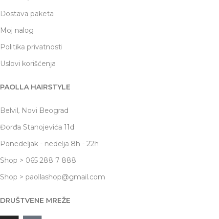
Dostava paketa
Moj nalog
Politika privatnosti
Uslovi korišćenja
PAOLLA HAIRSTYLE
Belvil, Novi Beograd
Đorđa Stanojevića 11d
Ponedeljak - nedelja 8h - 22h
Shop > 065 288 7 888
Shop > paollashop@gmail.com
DRUŠTVENE MREŽE