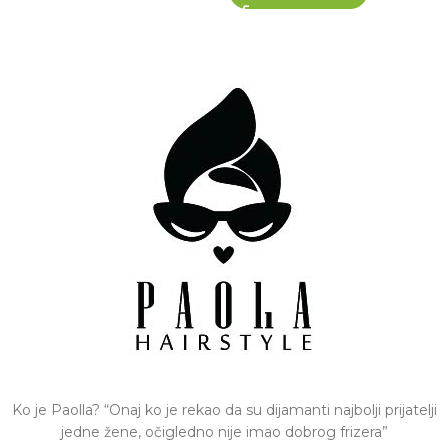
Ko je Paolla? “Onaj ko je rekao da su dijamanti najbolji prijatelji
jedne žene, očigledno nije imao dobrog frizera”