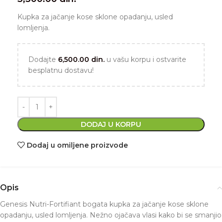
Kupka za jačanje kose sklone opadanju, usled
lomljenja.
Dodajte
6,500.00
din.
u vašu korpu i ostvarite
besplatnu dostavu!
DODAJ U KORPU
Dodaj u omiljene proizvode
Opis
Genesis Nutri-Fortifiant bogata kupka za jačanje kose sklone
opadanju, usled lomljenja. Nežno ojačava vlasi kako bi se smanjio