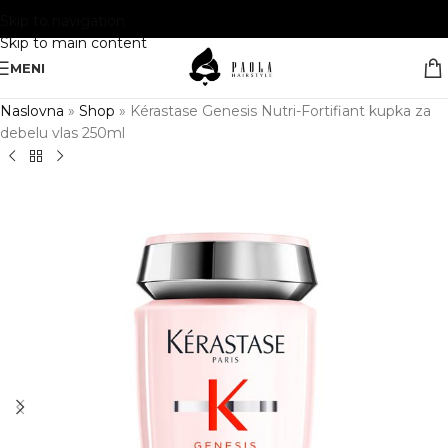
Skip to navigation
Skip to main content
MENI
Naslovna
»
Shop
»
Kérastase Genesis Nutri-Fortifiant kupka za
debelu vlas 250ml