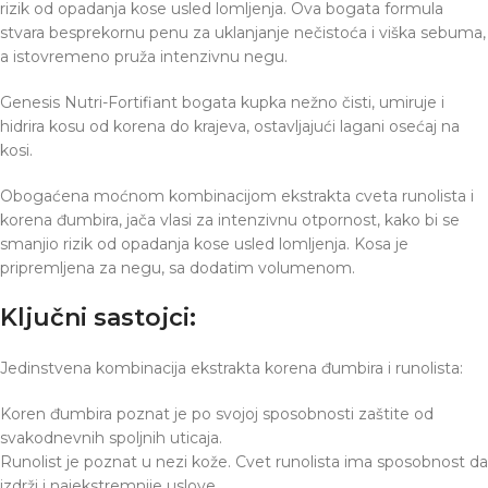
rizik od opadanja kose usled lomljenja. Ova bogata formula
stvara besprekornu penu za uklanjanje nečistoća i viška sebuma,
a istovremeno pruža intenzivnu negu.
Genesis Nutri-Fortifiant bogata kupka nežno čisti, umiruje i
hidrira kosu od korena do krajeva, ostavljajući lagani osećaj na
kosi.
Obogaćena moćnom kombinacijom ekstrakta cveta runolista i
korena đumbira, jača vlasi za intenzivnu otpornost, kako bi se
smanjio rizik od opadanja kose usled lomljenja. Kosa je
pripremljena za negu, sa dodatim volumenom.
Ključni sastojci:
Jedinstvena kombinacija ekstrakta korena đumbira i runolista:
Koren đumbira poznat je po svojoj sposobnosti zaštite od
svakodnevnih spoljnih uticaja.
Runolist je poznat u nezi kože. Cvet runolista ima sposobnost da
izdrži i najekstremnije uslove.