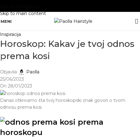
Skip to navigation
Skip to main content
MENI
Inspiracija
Horoskop: Kakav je tvoj odnos
prema kosi
Objavila
Paolla
25/06/2023
On 28/01/2023
Danas otkrivamo šta tvoj horoskopski znak govori o tvom
odnosu prema kosi.