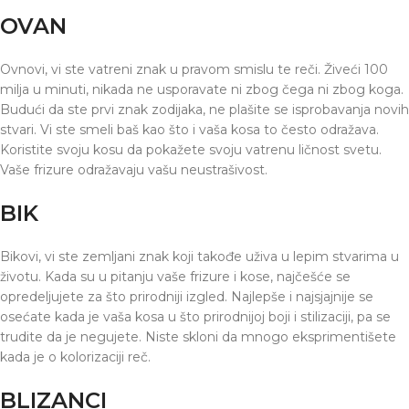
OVAN
Ovnovi, vi ste vatreni znak u pravom smislu te reči. Živeći 100
milja u minuti, nikada ne usporavate ni zbog čega ni zbog koga.
Budući da ste prvi znak zodijaka, ne plašite se isprobavanja novih
stvari. Vi ste smeli baš kao što i vaša kosa to često odražava.
Koristite svoju kosu da pokažete svoju vatrenu ličnost svetu.
Vaše frizure odražavaju vašu neustrašivost.
BIK
Bikovi, vi ste zemljani znak koji takođe uživa u lepim stvarima u
životu. Kada su u pitanju vaše frizure i kose, najčešće se
opredeljujete za što prirodniji izgled. Najlepše i najsjajnije se
osećate kada je vaša kosa u što prirodnijoj boji i stilizaciji, pa se
trudite da je negujete. Niste skloni da mnogo eksprimentišete
kada je o kolorizaciji reč.
BLIZANCI