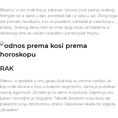
Blizanci, vi ste znak koji je zabavan i privući ćete pažnju svakog.
Menjate se iz dana u dan, ponekad čak i iz sata u sat. Zbog toga
ste pomalo neodlučni, a to se posebno vidi kada je vaša kosa u
pitanju. Jednog dana ćete se imati dugu kosu sa talasima, a
sledećeg ćete se ošišati na kratko i poneti pixie frizuru.
RAK
Rakovi, vi spadate u onu grupu ljudi koji su veoma osetljivi, ali
koji vode računa o nezi u svakom segmentu. Vama je potreban
osećaj sigurnosti. Za tebe je to samo tvoja kosa. Dajete joj svu
ljubav i temeljno je negujete. Takođe, koristite svoju kosu da
pokažete svoju ženstvenou stranu. Vaša kosa nikada ne izgleda
„dosadno“.