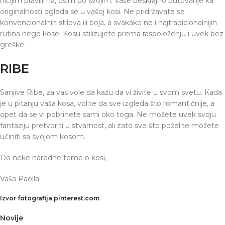
ničijim pravilima, osim po svojim. Vaše beskrajno putovanje ka
originalnosti ogleda se u vašoj kosi. Ne pridržavate se
konvencionalnih stilova ili boja, a svakako ne i najtradicionalnijih
rutina nege kose. Kosu stilizujete prema raspoloženju i uvek bez
greške.
RIBE
Sanjive Ribe, za vas vole da kažu da vi živite u svom svetu. Kada
je u pitanju vaša kosa, volite da sve izgleda što romantičnije, a
opet da se vi pobrinete sami oko toga. Ne možete uvek svoju
fantaziju pretvoriti u stvarnost, ali zato sve što poželite možete
učiniti sa svojom kosom.
Do neke naredne teme o kosi,
Vaša Paolla
Izvor fotografija pinterest.com
Novije