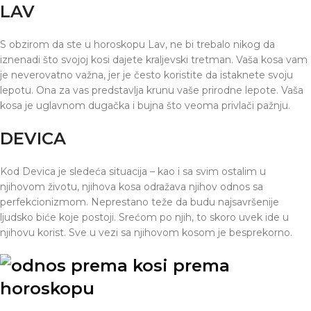
LAV
S obzirom da ste u horoskopu Lav, ne bi trebalo nikog da
iznenadi što svojoj kosi dajete kraljevski tretman. Vaša kosa vam
je neverovatno važna, jer je često koristite da istaknete svoju
lepotu. Ona za vas predstavlja krunu vaše prirodne lepote. Vaša
kosa je uglavnom dugačka i bujna što veoma privlači pažnju.
DEVICA
Kod Devica je sledeća situacija – kao i sa svim ostalim u
njihovom životu, njihova kosa odražava njihov odnos sa
perfekcionizmom. Neprestano teže da budu najsavršenije
ljudsko biće koje postoji. Srećom po njih, to skoro uvek ide u
njihovu korist. Sve u vezi sa njihovom kosom je besprekorno.