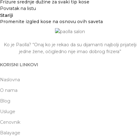
Frizure srednje dužine za svaki tip kose
Povratak na listu
Stariji
Promenite izgled kose na osnovu ovih saveta
Ko je Paolla? “Onaj ko je rekao da su dijamanti najbolji prijatelji
jedne žene, očigledno nije imao dobrog frizera”
KORISNI LINKOVI
Naslovna
O nama
Blog
Usluge
Cenovnik
Balayage