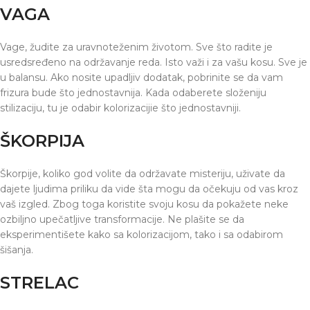
VAGA
Vage, žudite za uravnoteženim životom. Sve što radite je
usredsređeno na održavanje reda. Isto važi i za vašu kosu. Sve je
u balansu. Ako nosite upadljiv dodatak, pobrinite se da vam
frizura bude što jednostavnija. Kada odaberete složeniju
stilizaciju, tu je odabir kolorizacijie što jednostavniji.
ŠKORPIJA
Škorpije, koliko god volite da održavate misteriju, uživate da
dajete ljudima priliku da vide šta mogu da očekuju od vas kroz
vaš izgled. Zbog toga koristite svoju kosu da pokažete neke
ozbiljno upečatljive transformacije. Ne plašite se da
eksperimentišete kako sa kolorizacijom, tako i sa odabirom
šišanja.
STRELAC