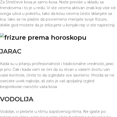
Za Strelčeve kosa je samo kosa. Niste previše u skladu sa
trendovima i to je u redu. Vi ste veoma aktivan znak koji više od
svega uživa u pokretu, tako da kosu veoma često sklanjate sa
lica. Iako se ne plašite da povremeno menjate svoje frizure,
dokle god možete da je stilizujete u konjski rep vi ste najsrećniji.
JARAC
Kada su u pitanju profesionalnost i tradicionalne vrednosti, jarac
je prvi. Čak i kada vam se čini da su stvari u vašem životu van
vaše kontrole, činite to da izgledate sve savršeno. Možda se ne
osećate uvek najbolje, ali zato je vaš spoljašnji izgled
besprekoran naročito vaša kosa.
VODOLIJA
Vodolije, vi plešete u ritmu sopstvenog ritma. Ne igrate po