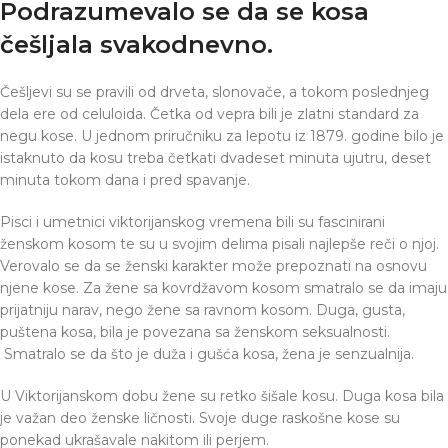
Podrazumevalo se da se kosa
češljala svakodnevno.
Češljevi su se pravili od drveta, slonovače, a tokom poslednjeg
dela ere od celuloida. Četka od vepra bili je zlatni standard za
negu kose. U jednom priručniku za lepotu iz 1879. godine bilo je
istaknuto da kosu treba četkati dvadeset minuta ujutru, deset
minuta tokom dana i pred spavanje.
Pisci i umetnici viktorijanskog vremena bili su fascinirani
ženskom kosom te su u svojim delima pisali najlepše reči o njoj.
Verovalo se da se ženski karakter može prepoznati na osnovu
njene kose. Za žene sa kovrdžavom kosom smatralo se da imaju
prijatniju narav, nego žene sa ravnom kosom. Duga, gusta,
puštena kosa, bila je povezana sa ženskom seksualnosti.
Smatralo se da što je duža i gušća kosa, žena je senzualnija.
U Viktorijanskom dobu žene su retko šišale kosu. Duga kosa bila
je važan deo ženske ličnosti. Svoje duge raskošne kose su
ponekad ukrašavale nakitom ili perjem.