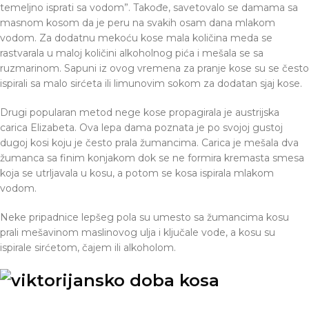
temeljno isprati sa vodom”. Takođe, savetovalo se damama sa
masnom kosom da je peru na svakih osam dana mlakom
vodom. Za dodatnu mekoću kose mala količina meda se
rastvarala u maloj količini alkoholnog pića i mešala se sa
ruzmarinom. Sapuni iz ovog vremena za pranje kose su se često
ispirali sa malo sirćeta ili limunovim sokom za dodatan sjaj kose.
Drugi popularan metod nege kose propagirala je austrijska
carica Elizabeta. Ova lepa dama poznata je po svojoj gustoj
dugoj kosi koju je često prala žumancima. Carica je mešala dva
žumanca sa finim konjakom dok se ne formira kremasta smesa
koja se utrljavala u kosu, a potom se kosa ispirala mlakom
vodom.
Neke pripadnice lepšeg pola su umesto sa žumancima kosu
prali mešavinom maslinovog ulja i ključale vode, a kosu su
ispirale sirćetom, čajem ili alkoholom.