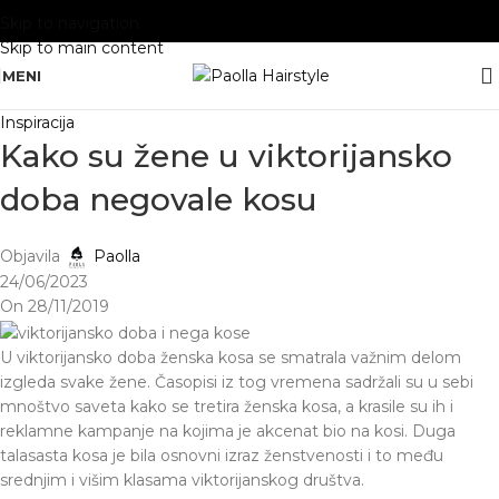
Skip to navigation
Skip to main content
MENI
Inspiracija
Kako su žene u viktorijansko
doba negovale kosu
Objavila
Paolla
24/06/2023
On 28/11/2019
U viktorijansko doba ženska kosa se smatrala važnim delom
izgleda svake žene. Časopisi iz tog vremena sadržali su u sebi
mnoštvo saveta kako se tretira ženska kosa, a krasile su ih i
reklamne kampanje na kojima je akcenat bio na kosi. Duga
talasasta kosa je bila osnovni izraz ženstvenosti i to među
srednjim i višim klasama viktorijanskog društva.