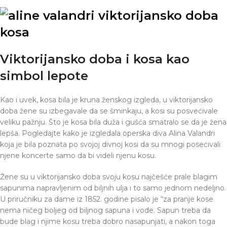
Viktorijansko doba i kosa kao
simbol lepote
Kao i uvek, kosa bila je kruna ženskog izgleda, u viktorijansko
doba žene su izbegavale da se šminkaju, a kosi su posvećivale
veliku pažnju. Što je kosa bila duža i gušća smatralo se da je žena
lepša. Pogledajte kako je izgledala operska diva Alina Valandri
koja je bila poznata po svojoj divnoj kosi da su mnogi posećivali
njene koncerte samo da bi videli njenu kosu.
Žene su u viktorijansko doba svoju kosu najčešće prale blagim
sapunima napravljenim od biljnih ulja i to samo jednom nedeljno.
U priručniku za dame iz 1852. godine pisalo je “za pranje kose
nema ničeg boljeg od biljnog sapuna i vode. Sapun treba da
bude blag i njime kosu treba dobro nasapunjati, a nakon toga