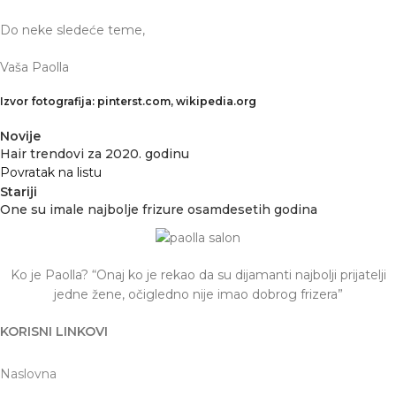
Do neke sledeće teme,
Vaša Paolla
Izvor fotografija: pinterst.com, wikipedia.org
Novije
Hair trendovi za 2020. godinu
Povratak na listu
Stariji
One su imale najbolje frizure osamdesetih godina
Ko je Paolla? “Onaj ko je rekao da su dijamanti najbolji prijatelji
jedne žene, očigledno nije imao dobrog frizera”
KORISNI LINKOVI
Naslovna