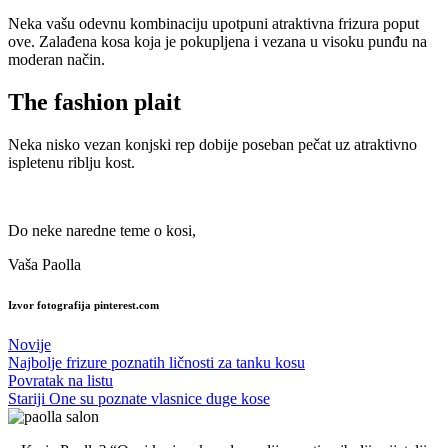
Neka vašu odevnu kombinaciju upotpuni atraktivna frizura poput
ove. Zalađena kosa koja je pokupljena i vezana u visoku punđu na
moderan način.
The fashion plait
Neka nisko vezan konjski rep dobije poseban pečat uz atraktivno
ispletenu riblju kost.
Do neke naredne teme o kosi,
Vaša Paolla
Izvor fotografija pinterest.com
Novije
Najbolje frizure poznatih ličnosti za tanku kosu
Povratak na listu
Stariji
One su poznate vlasnice duge kose