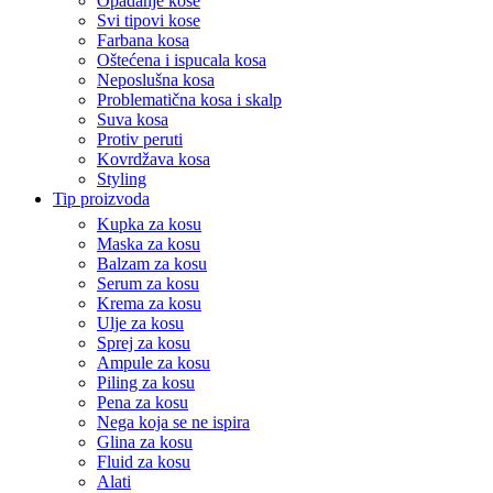
Opadanje kose
Svi tipovi kose
Farbana kosa
Oštećena i ispucala kosa
Neposlušna kosa
Problematična kosa i skalp
Suva kosa
Protiv peruti
Kovrdžava kosa
Styling
Tip proizvoda
Kupka za kosu
Maska za kosu
Balzam za kosu
Serum za kosu
Krema za kosu
Ulje za kosu
Sprej za kosu
Ampule za kosu
Piling za kosu
Pena za kosu
Nega koja se ne ispira
Glina za kosu
Fluid za kosu
Alati