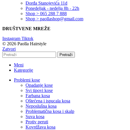
Đorđa Stanojevića 11d
Ponedeljak - nedelja 8h - 22h
Shop > 065 288 7 888
Shop > paollashop@gmail.com
DRUŠTVENE MREŽE
Instagram
Tiktok
© 2026 Paolla Hairstyle
Zatvori
Pretraži
Meni
Kategorije
Problemi kose
Opadanje kose
Svi tipovi kose
Farbana kosa
Oštećena i ispucala kosa
Neposlušna kosa
Problematična kosa i skalp
Suva kosa
Protiv peruti
Kovrdžava kosa