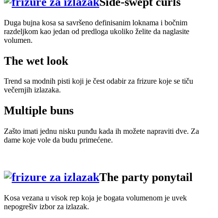
Side-swept curls
Duga bujna kosa sa savršeno definisanim loknama i bočnim
razdeljkom kao jedan od predloga ukoliko želite da naglasite
volumen.
The wet look
Trend sa modnih pisti koji je čest odabir za frizure koje se tiču
večernjih izlazaka.
Multiple buns
Zašto imati jednu nisku punđu kada ih možete napraviti dve. Za
dame koje vole da budu primećene.
The party ponytail
Kosa vezana u visok rep koja je bogata volumenom je uvek
nepogrešiv izbor za izlazak.