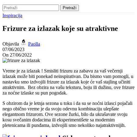
Pretraži
Inspiracija
Frizure za izlazak koje su atraktivne
Objavila
Paolla
07/06/2023
On 27/06/2022
Vreme je za izlazak ! Smisliti frizuru za zabavu za vaš večernji
izlazak može biti ponekad neinspirativan. Da bismo vam pomogli, u
nastavku smo izdvojili frizure za izlazak koje će vaš stajling učiniti
atraktivnim. Bez obzira na vašu teksturu, boju ili dužinu, ove frizure
za noćne izlaske su pun pogodak.
S obzirom da je letnja sezona u toku i da su se noćni izlasci pojačali
nego obično vreme je da svoju odevnu kombinaciju ulepšate
elegantnom frizurom. Ove sezone žurki, bilo da ukrašavate svoju
kosu svečanim dodacima ili eksperimentišete sa modernim
pletenicama ili punđama, izdvojili smo nekoliko najatraktivnijih.