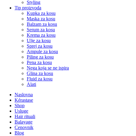
Styling
Tip proizvoda
Kupka za kosu
Maska za kosu
Balzam za kosu
Serum za kosu
Krema za kosu
Ulje za kosu
Sprej za kosu
Ampule za kosu
Piling za kosu
Pena za kosu
Nega koja se ne ispira
Glina za kosu
Fluid za kosu
Alati
Naslovna
Kérastase
Shop
Usluge
Hair rituali
Balayage
Cenovnik
Blog