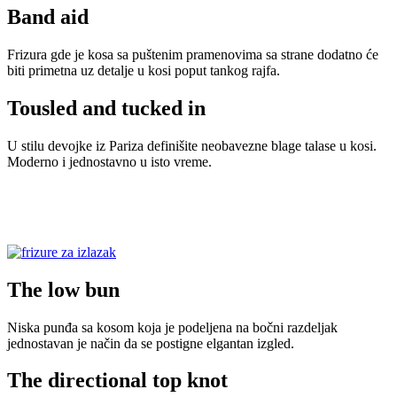
Band aid
Frizura gde je kosa sa puštenim pramenovima sa strane dodatno će
biti primetna uz detalje u kosi poput tankog rajfa.
Tousled and tucked in
U stilu devojke iz Pariza definišite neobavezne blage talase u kosi.
Moderno i jednostavno u isto vreme.
The low bun
Niska punđa sa kosom koja je podeljena na bočni razdeljak
jednostavan je način da se postigne elgantan izgled.
The directional top knot