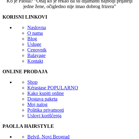
Ko je Paolla? “Onaj ko je rekao da su dijamanti najbolji prijatelji
jedne žene, očigledno nije imao dobrog frizera”
KORISNI LINKOVI
Naslovna
O nama
Blog
Usluge
Cenovnik
Balayage
Kontakt
ONLINE PRODAJA
Shop
Kérastase
POPULARNO
Kako kupiti online
Dostava paketa
Moj nalog
Politika privatnosti
Uslovi korišćenja
PAOLLA HAIRSTYLE
Belvil, Novi Beograd