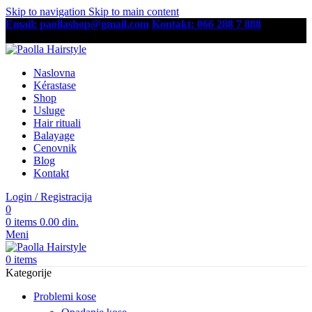
Skip to navigation
Skip to main content
Email: paollashop@gmail.com
Kontakt: 066 288 7 888
Besplatna dostava preko 6,500 RSD
Naslovna
Kérastase
Shop
Usluge
Hair rituali
Balayage
Cenovnik
Blog
Kontakt
Login / Registracija
0
0
items
0.00
din.
Meni
0
items
Kategorije
Problemi kose