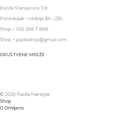
Đorđa Stanojevića 11d
Ponedeljak - nedelja 8h - 22h
Shop > 065 288 7 888
Shop > paollashop@gmail.com
DRUŠTVENE MREŽE
© 2026 Paolla Hairstyle
Shop
0
Omiljeno
0
items
Korpa
Moj nalog