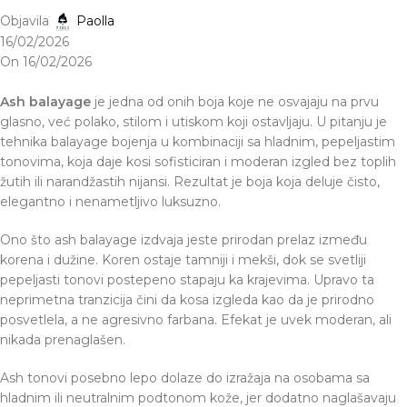
Objavila
Paolla
16/02/2026
On 16/02/2026
Ash balayage
je jedna od onih boja koje ne osvajaju na prvu
glasno, već polako, stilom i utiskom koji ostavljaju. U pitanju je
tehnika balayage bojenja u kombinaciji sa hladnim, pepeljastim
tonovima, koja daje kosi sofisticiran i moderan izgled bez toplih
žutih ili narandžastih nijansi. Rezultat je boja koja deluje čisto,
elegantno i nenametljivo luksuzno.
Ono što ash balayage izdvaja jeste prirodan prelaz između
korena i dužine. Koren ostaje tamniji i mekši, dok se svetliji
pepeljasti tonovi postepeno stapaju ka krajevima. Upravo ta
neprimetna tranzicija čini da kosa izgleda kao da je prirodno
posvetlela, a ne agresivno farbana. Efekat je uvek moderan, ali
nikada prenaglašen.
Ash tonovi posebno lepo dolaze do izražaja na osobama sa
hladnim ili neutralnim podtonom kože, jer dodatno naglašavaju