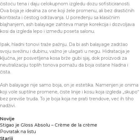
čistoću tena i daju celokupnom izgledu dozu sofisticiranosti.
Ova boja je idealna za one koji žele promenu, ali bez drastičnih
kontrasta i čestog održavanja. U poređenju sa klasičnim
blajhanjem, ash balayage zahteva manje korekcija i dozvoljava
kosi da izgleda lepo i između poseta salonu.
Ipak, hladni tonovi traže pažnju. Da bi ash balayage zadržao
svoju svežinu i dubinu, važno je ulagati u negu. Hidratacija je
ključna, jer posvetljena kosa brže gubi sjaj, dok proizvodi za
neutralizaciju toplih tonova pomažu da boja ostane hladna i
čista.
Ash balayage nije samo boja, on je estetika. Namenjen je onima
koji vole suptilne promene, čiste linije i kosu koja izgleda „skupo“
bez previše truda. To je boja koja ne prati trendove, već ih tiho
nadživi.
Novije
Stigao je Gloss Absolu – Crème de la crème
Povratak na listu
Stariji