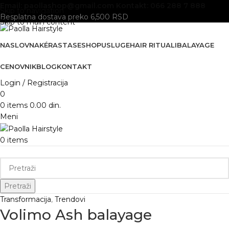
Email: paollashop@gmail.com
Kontakt: 066 288 7 888
Skip to navigation
Besplatna dostava preko 6,500 RSD
Skip to main content
NASLOVNA
KÉRASTASE
SHOP
USLUGE
HAIR RITUALI
BALAYAGE
CENOVNIK
BLOG
KONTAKT
Login / Registracija
0
0
items
0.00
din.
Meni
0
items
Kategorije
Pretraži
Transformacija
,
Trendovi
Volimo Ash balayage