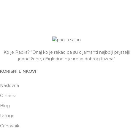
Ko je Paolla? “Onaj ko je rekao da su dijamanti najbolji prijatelji
jedne žene, očigledno nije imao dobrog frizera”
KORISNI LINKOVI
Naslovna
O nama
Blog
Usluge
Cenovnik