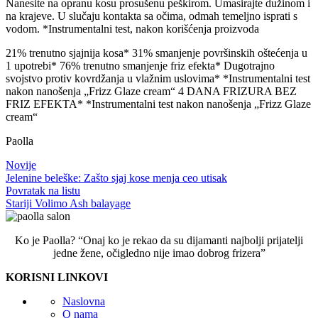
Nanesite na opranu kosu prosušenu peškirom. Umasirajte dužinom i
na krajeve. U slučaju kontakta sa očima, odmah temeljno isprati s
vodom. *Instrumentalni test, nakon korišćenja proizvoda
21% trenutno sjajnija kosa* 31% smanjenje površinskih oštećenja u
1 upotrebi* 76% trenutno smanjenje friz efekta* Dugotrajno
svojstvo protiv kovrdžanja u vlažnim uslovima* *Instrumentalni test
nakon nanošenja „Frizz Glaze cream“ 4 DANA FRIZURA BEZ
FRIZ EFEKTA* *Instrumentalni test nakon nanošenja „Frizz Glaze
cream“
Paolla
Novije
Jelenine beleške: Zašto sjaj kose menja ceo utisak
Povratak na listu
Stariji
Volimo Ash balayage
Ko je Paolla? “Onaj ko je rekao da su dijamanti najbolji prijatelji
jedne žene, očigledno nije imao dobrog frizera”
KORISNI LINKOVI
Naslovna
O nama