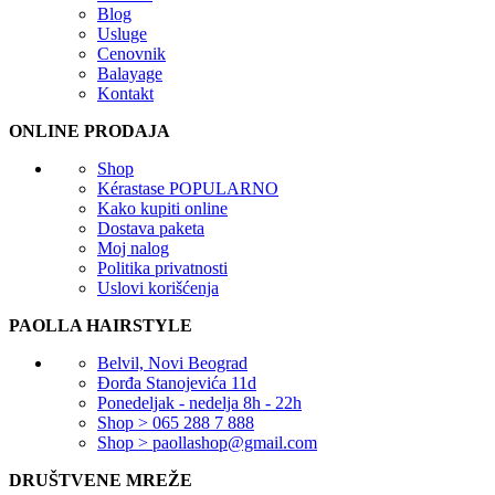
Blog
Usluge
Cenovnik
Balayage
Kontakt
ONLINE PRODAJA
Shop
Kérastase
POPULARNO
Kako kupiti online
Dostava paketa
Moj nalog
Politika privatnosti
Uslovi korišćenja
PAOLLA HAIRSTYLE
Belvil, Novi Beograd
Đorđa Stanojevića 11d
Ponedeljak - nedelja 8h - 22h
Shop > 065 288 7 888
Shop > paollashop@gmail.com
DRUŠTVENE MREŽE