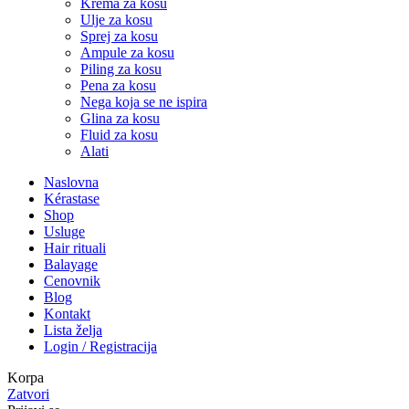
Krema za kosu
Ulje za kosu
Sprej za kosu
Ampule za kosu
Piling za kosu
Pena za kosu
Nega koja se ne ispira
Glina za kosu
Fluid za kosu
Alati
Naslovna
Kérastase
Shop
Usluge
Hair rituali
Balayage
Cenovnik
Blog
Kontakt
Lista želja
Login / Registracija
Korpa
Zatvori