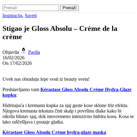
Pretraži
Inspiracija
,
Saveti
Stigao je Gloss Absolu – Crème de la
crème
Objavila
Paolla
16/02/2026
On 17/02/2026
Uvek nas obraduju lepe vesti iz beauty sveta!
Predstavljamo vam
Kérastase Gloss Absolu Crème Hydra-Glaze
kupku
:
Hidrirajuća i kremasta kupka za sjaj guste kose sklone friz efektu.
Njegova kremasta tekstura čisti skalp i površinu dlake kako bi
otkrila blistav sjaj, dok istovremeno intenzivno hidrira kosu. Kosa se
lako raščešljava i postaje glatka.
Kérastase Gloss Absolu Crème hydra-glaze maska