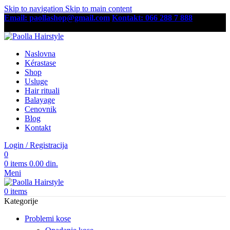
Skip to navigation
Skip to main content
Email: paollashop@gmail.com
Kontakt: 066 288 7 888
Besplatna dostava preko 6,500 RSD
Naslovna
Kérastase
Shop
Usluge
Hair rituali
Balayage
Cenovnik
Blog
Kontakt
Login / Registracija
0
0
items
0.00
din.
Meni
0
items
Kategorije
Problemi kose