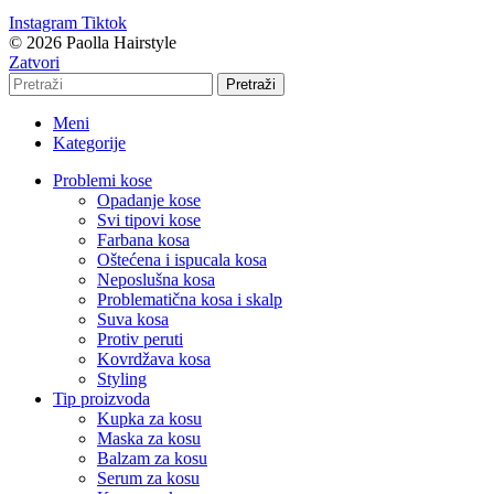
Instagram
Tiktok
© 2026 Paolla Hairstyle
Zatvori
Pretraži
Meni
Kategorije
Problemi kose
Opadanje kose
Svi tipovi kose
Farbana kosa
Oštećena i ispucala kosa
Neposlušna kosa
Problematična kosa i skalp
Suva kosa
Protiv peruti
Kovrdžava kosa
Styling
Tip proizvoda
Kupka za kosu
Maska za kosu
Balzam za kosu
Serum za kosu