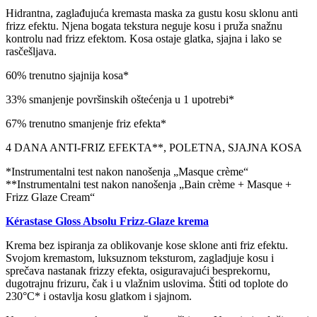
Hidrantna, zaglađujuća kremasta maska za gustu kosu sklonu anti
frizz efektu. Njena bogata tekstura neguje kosu i pruža snažnu
kontrolu nad frizz efektom. Kosa ostaje glatka, sjajna i lako se
rasčešljava.
60% trenutno sjajnija kosa*
33% smanjenje površinskih oštećenja u 1 upotrebi*
67% trenutno smanjenje friz efekta*
4 DANA ANTI-FRIZ EFEKTA**, POLETNA, SJAJNA KOSA
*Instrumentalni test nakon nanošenja „Masque crème“
**Instrumentalni test nakon nanošenja „Bain crème + Masque +
Frizz Glaze Cream“
Kérastase Gloss Absolu Frizz-Glaze krema
Krema bez ispiranja za oblikovanje kose sklone anti friz efektu.
Svojom kremastom, luksuznom teksturom, zagladjuje kosu i
sprečava nastanak frizzy efekta, osiguravajući besprekornu,
dugotrajnu frizuru, čak i u vlažnim uslovima. Štiti od toplote do
230°C* i ostavlja kosu glatkom i sjajnom.