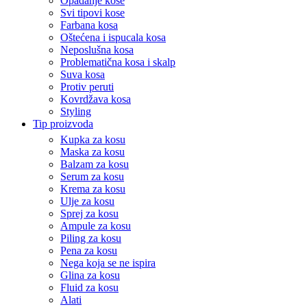
Opadanje kose
Svi tipovi kose
Farbana kosa
Oštećena i ispucala kosa
Neposlušna kosa
Problematična kosa i skalp
Suva kosa
Protiv peruti
Kovrdžava kosa
Styling
Tip proizvoda
Kupka za kosu
Maska za kosu
Balzam za kosu
Serum za kosu
Krema za kosu
Ulje za kosu
Sprej za kosu
Ampule za kosu
Piling za kosu
Pena za kosu
Nega koja se ne ispira
Glina za kosu
Fluid za kosu
Alati