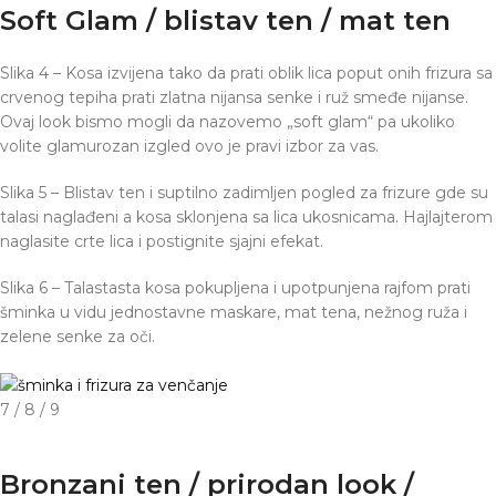
Soft Glam / blistav ten / mat ten
Slika 4 – Kosa izvijena tako da prati oblik lica poput onih frizura sa
crvenog tepiha prati zlatna nijansa senke i ruž smeđe nijanse.
Ovaj look bismo mogli da nazovemo „soft glam“ pa ukoliko
volite glamurozan izgled ovo je pravi izbor za vas.
Slika 5 – Blistav ten i suptilno zadimljen pogled za frizure gde su
talasi naglađeni a kosa sklonjena sa lica ukosnicama. Hajlajterom
naglasite crte lica i postignite sjajni efekat.
Slika 6 – Talastasta kosa pokupljena i upotpunjena rajfom prati
šminka u vidu jednostavne maskare, mat tena, nežnog ruža i
zelene senke za oči.
7 / 8 / 9
Bronzani ten / prirodan look /