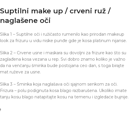
Suptilni make up / crveni ruž /
naglašene oči
Slika 1 – Suptilne oči i ružičasto rumenilo kao prirodan makeup
look za frizuru u vidu niske punđe gde je kosa platinum nijanse.
Slika 2 – Crvene usne i maskara su dovoljni za frizure kao što su
zaglađena kosa vezana u rep. Svi dobro znamo koliko je važno
da na venčanju šminka bude postojana ceo dan, s toga birajte
mat ruževe za usne.
Slika 3 – Šminka koja naglašava oči sjajnom senkom za oči.
Frizura – polu podignuta kosa blago razbarušena. Ukoliko imate
tanju kosu blago natapitajte kosu na temenu i izgledaće bujnije.