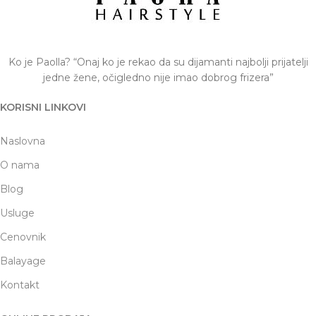
Ko je Paolla? “Onaj ko je rekao da su dijamanti najbolji prijatelji
jedne žene, očigledno nije imao dobrog frizera”
KORISNI LINKOVI
Naslovna
O nama
Blog
Usluge
Cenovnik
Balayage
Kontakt