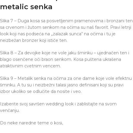
metalic senka
Slika 7 – Duga kosa sa posvetljenim pramenovima i bronzani ten
sa crvenom i žutom senkom na očima su naš favorit. Pravi letnji
look koji nas podseća na „zalazak sunca“ na očima i tu je
neizbežan bronzer koji ističe ten.
Slika 8 – Za devojke koje ne vole jaku šminku – ujednačen ten i
blago osenčene oči braon senkom. Kosa puštena ukrašena
atraktivnim cvetnim vencem.
Slika 9 – Metalik senka na očima za one dame koje vole efektnu
šminku. A tu su i neizbežni talasi jasno definisani koji su pravi
izbor ukoliko se odlučite da nosite i veo.
Izaberite svoj savršen wedding look i zablistajte na svom
venčanju.
Do neke naredne teme o kosi,