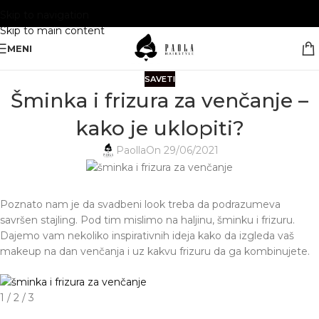
Skip to navigation
Skip to main content
MENI
SAVETI
Šminka i frizura za venčanje –
kako je uklopiti?
Paolla
On 29/06/2021
Poznato nam je da svadbeni look treba da podrazumeva
savršen stajling. Pod tim mislimo na haljinu, šminku i frizuru.
Dajemo vam nekoliko inspirativnih ideja kako da izgleda vaš
makeup na dan venčanja i uz kakvu frizuru da ga kombinujete.
1 / 2 / 3