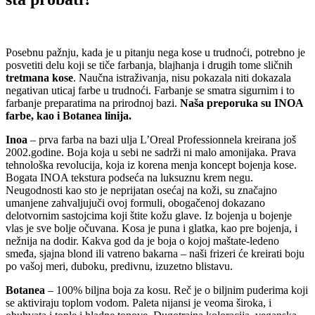
Posebnu pažnju, kada je u pitanju nega kose u trudnoći, potrebno je
posvetiti delu koji se tiče farbanja, blajhanja i drugih tome sličnih
tretmana kose
. Naučna istraživanja, nisu pokazala niti dokazala
negativan uticaj farbe u trudnoći. Farbanje se smatra sigurnim i to
farbanje preparatima na prirodnoj bazi.
Naša preporuka su INOA
farbe, kao i Botanea linija.
Inoa
– prva farba na bazi ulja L’Oreal Professionnela kreirana još
2002.godine. Boja koja u sebi ne sadrži ni malo amonijaka. Prava
tehnološka revolucija, koja iz korena menja koncept bojenja kose.
Bogata INOA tekstura podseća na luksuznu krem negu.
Neugodnosti kao sto je neprijatan osećaj na koži, su značajno
umanjene zahvaljujuči ovoj formuli, obogačenoj dokazano
delotvornim sastojcima koji štite kožu glave. Iz bojenja u bojenje
vlas je sve bolje očuvana. Kosa je puna i glatka, kao pre bojenja, i
nežnija na dodir. Kakva god da je boja o kojoj maštate-ledeno
smeđa, sjajna blond ili vatreno bakarna – naši frizeri će kreirati boju
po vašoj meri, duboku, predivnu, izuzetno blistavu.
Botanea
– 100% biljna boja za kosu. Reč je o biljnim puderima koji
se aktiviraju toplom vodom. Paleta nijansi je veoma široka, i