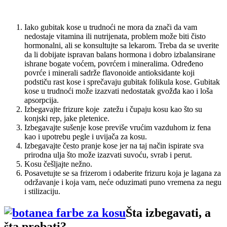
Iako gubitak kose u trudnoći ne mora da znači da vam
nedostaje vitamina ili nutrijenata, problem može biti čisto
hormonalni, ali se konsultujte sa lekarom. Treba da se uverite
da li dobijate ispravan balans hormona i dobro izbalansirane
ishrane bogate voćem, povrćem i mineralima. Određeno
povrće i minerali sadrže flavonoide antioksidante koji
podstiču rast kose i sprečavaju gubitak folikula kose. Gubitak
kose u trudnoći može izazvati nedostatak gvožđa kao i loša
apsorpcija.
Izbegavajte frizure koje zatežu i čupaju kosu kao što su
konjski rep, jake pletenice.
Izbegavajte sušenje kose previše vrućim vazduhom iz fena
kao i upotrebu pegle i uvijača za kosu.
Izbegavajte često pranje kose jer na taj način ispirate sva
prirodna ulja što može izazvati suvoću, svrab i perut.
Kosu češljajte nežno.
Posavetujte se sa frizerom i odaberite frizuru koja je lagana za
održavanje i koja vam, neće oduzimati puno vremena za negu
i stilizaciju.
Šta izbegavati, a
šta probati?