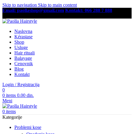
Skip to navigation
Skip to main content
Email: paollashop@gmail.com
Kontakt: 066 288 7 888
Besplatna dostava preko 6,500 RSD
Naslovna
Kérastase
Shop
Usluge
Hair rituali
Balayage
Cenovnik
Blog
Kontakt
Login / Registracija
0
0
items
0.00
din.
Meni
0
items
Kategorije
Problemi kose