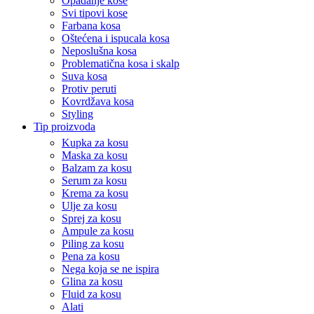
Opadanje kose
Svi tipovi kose
Farbana kosa
Oštećena i ispucala kosa
Neposlušna kosa
Problematična kosa i skalp
Suva kosa
Protiv peruti
Kovrdžava kosa
Styling
Tip proizvoda
Kupka za kosu
Maska za kosu
Balzam za kosu
Serum za kosu
Krema za kosu
Ulje za kosu
Sprej za kosu
Ampule za kosu
Piling za kosu
Pena za kosu
Nega koja se ne ispira
Glina za kosu
Fluid za kosu
Alati