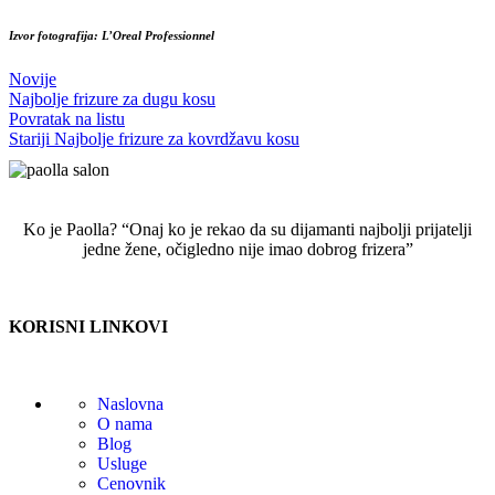
Izvor fotografija: L’Oreal Professionnel
Novije
Najbolje frizure za dugu kosu
Povratak na listu
Stariji
Najbolje frizure za kovrdžavu kosu
Ko je Paolla? “Onaj ko je rekao da su dijamanti najbolji prijatelji
jedne žene, očigledno nije imao dobrog frizera”
KORISNI LINKOVI
Naslovna
O nama
Blog
Usluge
Cenovnik