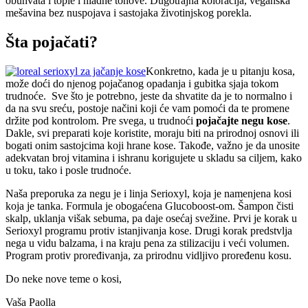
obuhvata i tople i hladne tonove. Dugotrajna koloracija, veganska
mešavina bez nuspojava i sastojaka životinjskog porekla.
Šta pojačati?
Konkretno, kada je u pitanju kosa,
može doći do njenog pojačanog opadanja i gubitka sjaja tokom
trudnoće. Sve što je potrebno, jeste da shvatite da je to normalno i
da na svu sreću, postoje načini koji će vam pomoći da te promene
držite pod kontrolom. Pre svega, u trudnoći
pojačajte negu kose
.
Dakle, svi preparati koje koristite, moraju biti na prirodnoj osnovi ili
bogati onim sastojcima koji hrane kose. Takođe, važno je da unosite
adekvatan broj vitamina i ishranu korigujete u skladu sa ciljem, kako
u toku, tako i posle trudnoće.
Naša preporuka za negu je i linja Serioxyl, koja je namenjena kosi
koja je tanka. Formula je obogaćena Glucoboost-om. Šampon čisti
skalp, uklanja višak sebuma, pa daje osećaj svežine. Prvi je korak u
Serioxyl programu protiv istanjivanja kose. Drugi korak predstvlja
nega u vidu balzama, i na kraju pena za stilizaciju i veći volumen.
Program protiv proređivanja, za prirodnu vidljivo proređenu kosu.
Do neke nove teme o kosi,
Vaša Paolla