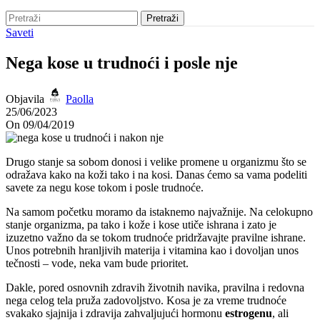
Pretraži
Saveti
Nega kose u trudnoći i posle nje
Objavila
Paolla
25/06/2023
On 09/04/2019
Drugo stanje sa sobom donosi i velike promene u organizmu što se
odražava kako na koži tako i na kosi. Danas ćemo sa vama podeliti
savete za negu kose tokom i posle trudnoće.
Na samom početku moramo da istaknemo najvažnije. Na celokupno
stanje organizma, pa tako i kože i kose utiče ishrana i zato je
izuzetno važno da se tokom trudnoće pridržavajte pravilne ishrane.
Unos potrebnih hranljivih materija i vitamina kao i dovoljan unos
tečnosti – vode, neka vam bude prioritet.
Dakle, pored osnovnih zdravih životnih navika, pravilna i redovna
nega celog tela pruža zadovoljstvo. Kosa je za vreme trudnoće
svakako sjajnija i zdravija zahvaljujući hormonu
estrogenu
, ali