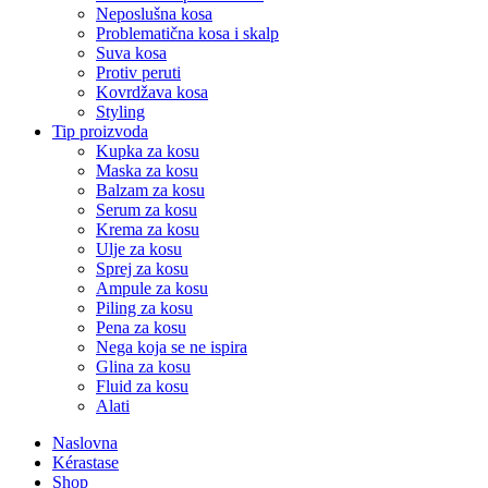
Neposlušna kosa
Problematična kosa i skalp
Suva kosa
Protiv peruti
Kovrdžava kosa
Styling
Tip proizvoda
Kupka za kosu
Maska za kosu
Balzam za kosu
Serum za kosu
Krema za kosu
Ulje za kosu
Sprej za kosu
Ampule za kosu
Piling za kosu
Pena za kosu
Nega koja se ne ispira
Glina za kosu
Fluid za kosu
Alati
Naslovna
Kérastase
Shop