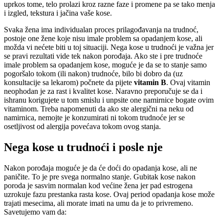
uprkos tome, telo prolazi kroz razne faze i promene pa se tako menja
i izgled, tekstura i jačina vaše kose.
Svaka žena ima individualan proces prilagođavanja na trudnoć,
postoje one žene koje nisu imale problem sa opadanjem kose, ali
možda vi nećete biti u toj situaciji. Nega kose u trudnoći je važna jer
se pravi rezultati vide tek nakon porođaja. Ako ste i pre trudnoće
imale problem sa opadanjem kose, moguće je da se to stanje samo
pogoršalo tokom (ili nakon) trudnoće, bilo bi dobro da (uz
konsultacije sa lekarom) počnete da pijete
vitamin B
. Ovaj vitamin
neophodan je za rast i kvalitet kose. Naravno preporučuje se da i
ishranu korigujete u tom smislu i unpsite one namirnice bogate ovim
vitaminom. Treba napomenuti da ako ste alergični na neku od
namirnica, nemojte je konzumirati ni tokom trudnoće jer se
osetljivost od alergija povećava tokom ovog stanja.
Nega kose u trudnoći i posle nje
Nakon porođaja moguće je da će doći do opadanja kose, ali ne
paničite. To je pre svega normalno stanje. Gubitak kose nakon
poroda je sasvim normalan kod većine žena jer pad estrogena
uzrokuje fazu prestanka rasta kose. Ovaj period opadanja kose može
trajati mesecima, ali morate imati na umu da je to privremeno.
Savetujemo vam da: