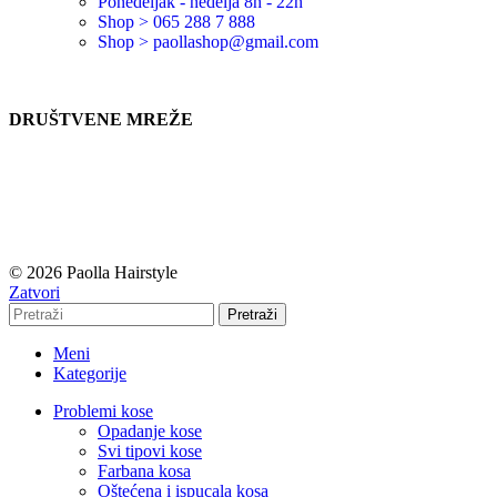
Ponedeljak - nedelja 8h - 22h
Shop > 065 288 7 888
Shop > paollashop@gmail.com
DRUŠTVENE MREŽE
© 2026 Paolla Hairstyle
Zatvori
Pretraži
Meni
Kategorije
Problemi kose
Opadanje kose
Svi tipovi kose
Farbana kosa
Oštećena i ispucala kosa