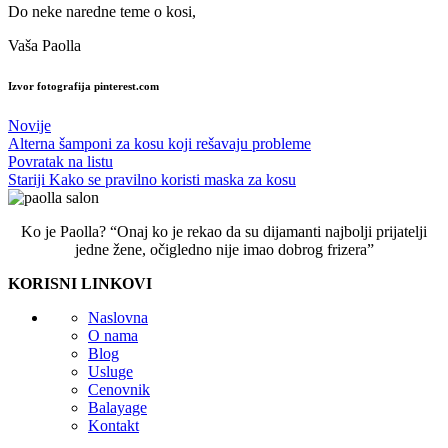
Do neke naredne teme o kosi,
Vaša Paolla
Izvor fotografija pinterest.com
Novije
Alterna šamponi za kosu koji rešavaju probleme
Povratak na listu
Stariji
Kako se pravilno koristi maska za kosu
Ko je Paolla? “Onaj ko je rekao da su dijamanti najbolji prijatelji
jedne žene, očigledno nije imao dobrog frizera”
KORISNI LINKOVI
Naslovna
O nama
Blog
Usluge
Cenovnik
Balayage
Kontakt