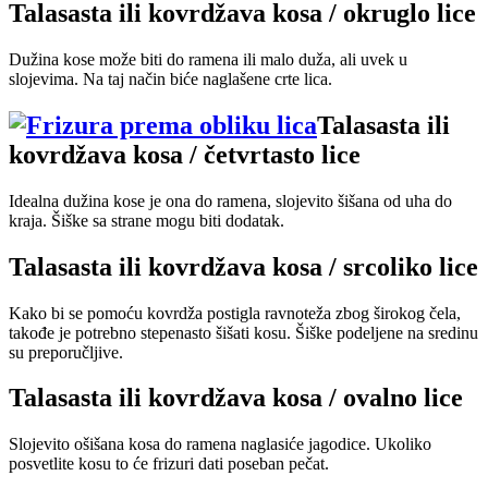
Talasasta ili kovrdžava kosa / okruglo lice
Dužina kose može biti do ramena ili malo duža, ali uvek u
slojevima. Na taj način biće naglašene crte lica.
Talasasta ili
kovrdžava kosa / četvrtasto lice
Idealna dužina kose je ona do ramena, slojevito šišana od uha do
kraja. Šiške sa strane mogu biti dodatak.
Talasasta ili kovrdžava kosa / srcoliko lice
Kako bi se pomoću kovrdža postigla ravnoteža zbog širokog čela,
takođe je potrebno stepenasto šišati kosu. Šiške podeljene na sredinu
su preporučljive.
Talasasta ili kovrdžava kosa / ovalno lice
Slojevito ošišana kosa do ramena naglasiće jagodice. Ukoliko
posvetlite kosu to će frizuri dati poseban pečat.