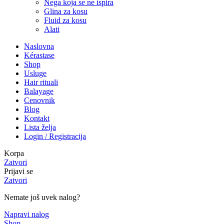
Nega koja se ne ispira
Glina za kosu
Fluid za kosu
Alati
Naslovna
Kérastase
Shop
Usluge
Hair rituali
Balayage
Cenovnik
Blog
Kontakt
Lista želja
Login / Registracija
Korpa
Zatvori
Prijavi se
Zatvori
Nemate još uvek nalog?
Napravi nalog
Shop