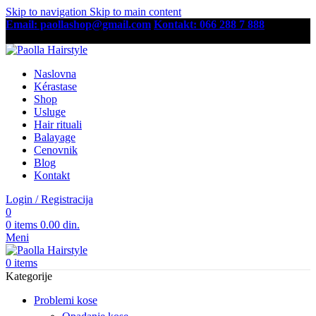
Skip to navigation
Skip to main content
Email: paollashop@gmail.com
Kontakt: 066 288 7 888
Besplatna dostava preko 6,500 RSD
Naslovna
Kérastase
Shop
Usluge
Hair rituali
Balayage
Cenovnik
Blog
Kontakt
Login / Registracija
0
0
items
0.00
din.
Meni
0
items
Kategorije
Problemi kose