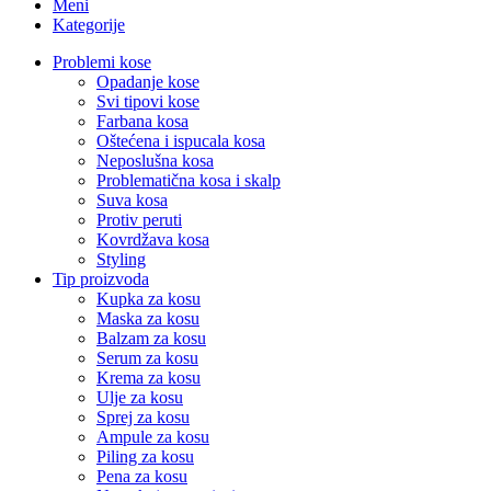
Meni
Kategorije
Problemi kose
Opadanje kose
Svi tipovi kose
Farbana kosa
Oštećena i ispucala kosa
Neposlušna kosa
Problematična kosa i skalp
Suva kosa
Protiv peruti
Kovrdžava kosa
Styling
Tip proizvoda
Kupka za kosu
Maska za kosu
Balzam za kosu
Serum za kosu
Krema za kosu
Ulje za kosu
Sprej za kosu
Ampule za kosu
Piling za kosu
Pena za kosu