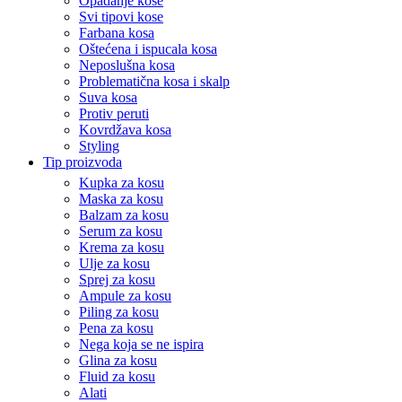
Opadanje kose
Svi tipovi kose
Farbana kosa
Oštećena i ispucala kosa
Neposlušna kosa
Problematična kosa i skalp
Suva kosa
Protiv peruti
Kovrdžava kosa
Styling
Tip proizvoda
Kupka za kosu
Maska za kosu
Balzam za kosu
Serum za kosu
Krema za kosu
Ulje za kosu
Sprej za kosu
Ampule za kosu
Piling za kosu
Pena za kosu
Nega koja se ne ispira
Glina za kosu
Fluid za kosu
Alati