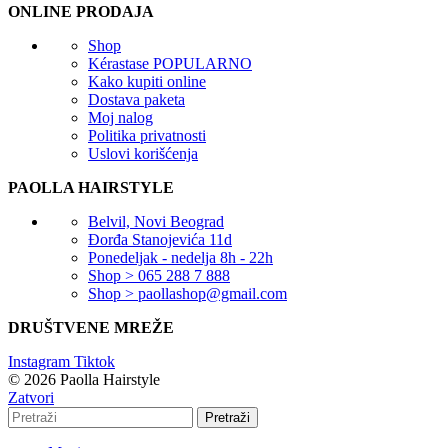
ONLINE PRODAJA
Shop
Kérastase
POPULARNO
Kako kupiti online
Dostava paketa
Moj nalog
Politika privatnosti
Uslovi korišćenja
PAOLLA HAIRSTYLE
Belvil, Novi Beograd
Đorđa Stanojevića 11d
Ponedeljak - nedelja 8h - 22h
Shop > 065 288 7 888
Shop > paollashop@gmail.com
DRUŠTVENE MREŽE
Instagram
Tiktok
© 2026 Paolla Hairstyle
Zatvori
Pretraži