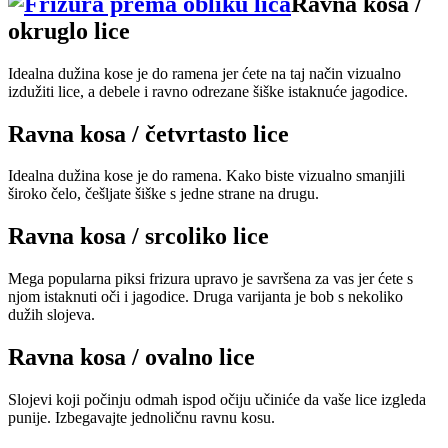
Ravna kosa /
okruglo lice
Idealna dužina kose je do ramena jer ćete na taj način vizualno
izdužiti lice, a debele i ravno odrezane šiške istaknuće jagodice.
Ravna kosa / četvrtasto lice
Idealna dužina kose je do ramena. Kako biste vizualno smanjili
široko čelo, češljate šiške s jedne strane na drugu.
Ravna kosa / srcoliko lice
Mega popularna piksi frizura upravo je savršena za vas jer ćete s
njom istaknuti oči i jagodice. Druga varijanta je bob s nekoliko
dužih slojeva.
Ravna kosa / ovalno lice
Slojevi koji počinju odmah ispod očiju učiniće da vaše lice izgleda
punije. Izbegavajte jednoličnu ravnu kosu.