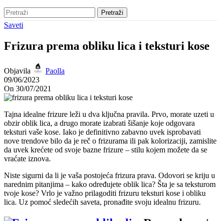
Pretraži
Saveti
Frizura prema obliku lica i teksturi kose
Objavila
Paolla
09/06/2023
On 30/07/2021
Tajna idealne frizure leži u dva ključna pravila. Prvo, morate uzeti u
obzir oblik lica, a drugo morate izabrati šišanje koje odgovara
teksturi vaše kose. Iako je definitivno zabavno uvek isprobavati
nove trendove bilo da je reč o frizurama ili pak kolorizaciji, zamislite
da uvek krećete od svoje bazne frizure – stilu kojem možete da se
vraćate iznova.
Niste sigurni da li je vaša postojeća frizura prava. Odovori se kriju u
narednim pitanjima – kako određujete oblik lica? Šta je sa teksturom
tvoje kose?
Vrlo je važno prilagoditi frizuru teksturi kose i obliku
lica. Uz pomoć sledećih saveta, pronađite svoju idealnu frizuru.