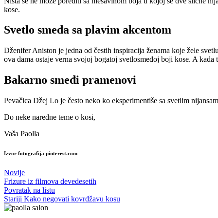
Ništa se ne može porediti sa mešavinom boja u kojoj se dve slične nij
kose.
Svetlo smeđa sa plavim akcentom
Dženifer Aniston je jedna od čestih inspiracija ženama koje žele svetl
ova dama ostaje verna svojoj bogatoj svetlosmeđoj boji kose. A kada 
Bakarno smeđi pramenovi
Pevačica Džej Lo je često neko ko eksperimentiše sa svetlim nijansam
Do neke naredne teme o kosi,
Vaša Paolla
Izvor fotografija pinterest.com
Novije
Frizure iz filmova devedesetih
Povratak na listu
Stariji
Kako negovati kovrdžavu kosu