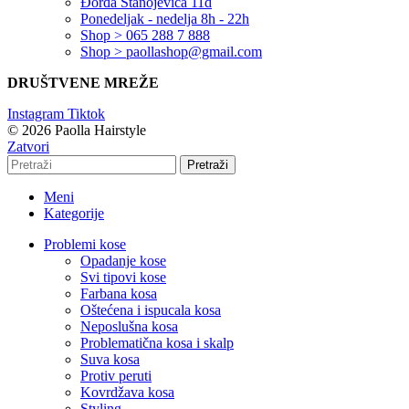
Đorđa Stanojevića 11d
Ponedeljak - nedelja 8h - 22h
Shop > 065 288 7 888
Shop > paollashop@gmail.com
DRUŠTVENE MREŽE
Instagram
Tiktok
© 2026 Paolla Hairstyle
Zatvori
Pretraži
Meni
Kategorije
Problemi kose
Opadanje kose
Svi tipovi kose
Farbana kosa
Oštećena i ispucala kosa
Neposlušna kosa
Problematična kosa i skalp
Suva kosa
Protiv peruti
Kovrdžava kosa
Styling