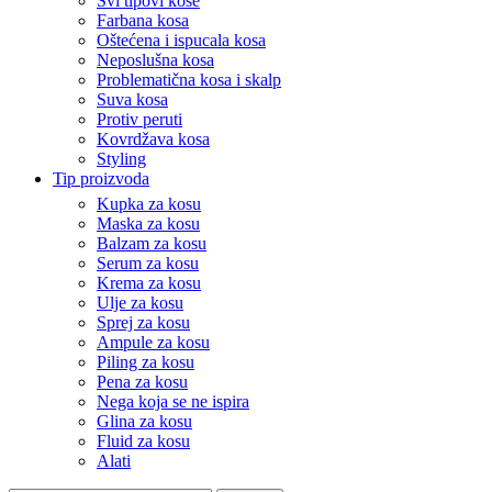
Svi tipovi kose
Farbana kosa
Oštećena i ispucala kosa
Neposlušna kosa
Problematična kosa i skalp
Suva kosa
Protiv peruti
Kovrdžava kosa
Styling
Tip proizvoda
Kupka za kosu
Maska za kosu
Balzam za kosu
Serum za kosu
Krema za kosu
Ulje za kosu
Sprej za kosu
Ampule za kosu
Piling za kosu
Pena za kosu
Nega koja se ne ispira
Glina za kosu
Fluid za kosu
Alati