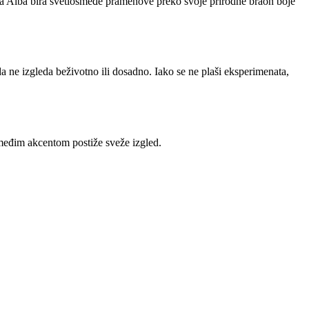
sika Alba bira svetlosmeđe pramenove preko svoje prirodne braon boje
a ne izgleda beživotno ili dosadno. Iako se ne plaši eksperimenata,
smeđim akcentom postiže sveže izgled.