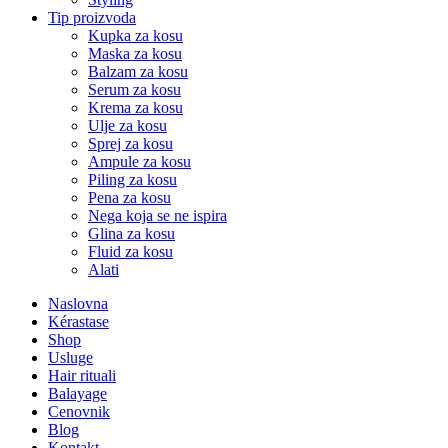
Tip proizvoda
Kupka za kosu
Maska za kosu
Balzam za kosu
Serum za kosu
Krema za kosu
Ulje za kosu
Sprej za kosu
Ampule za kosu
Piling za kosu
Pena za kosu
Nega koja se ne ispira
Glina za kosu
Fluid za kosu
Alati
Naslovna
Kérastase
Shop
Usluge
Hair rituali
Balayage
Cenovnik
Blog
Kontakt