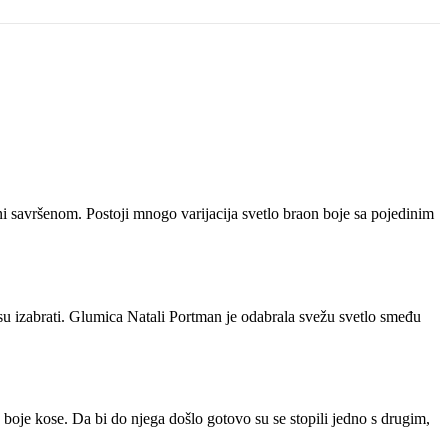
čini savršenom. Postoji mnogo varijacija svetlo braon boje sa pojedinim
su izabrati. Glumica Natali Portman je odabrala svežu svetlo smeđu
boje kose. Da bi do njega došlo gotovo su se stopili jedno s drugim,