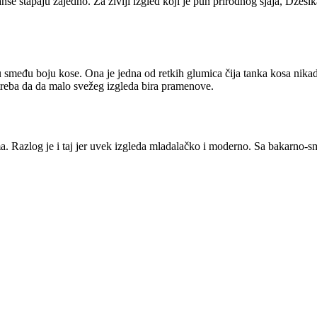
anse stapaju zajedno. Za življi izgled koji je pun prirodnog sjaja, Dže
u smeđu boju kose. Ona je jedna od retkih glumica čija tanka kosa nikad
treba da da malo svežeg izgleda bira pramenove.
a. Razlog je i taj jer uvek izgleda mladalačko i moderno. Sa bakarno-