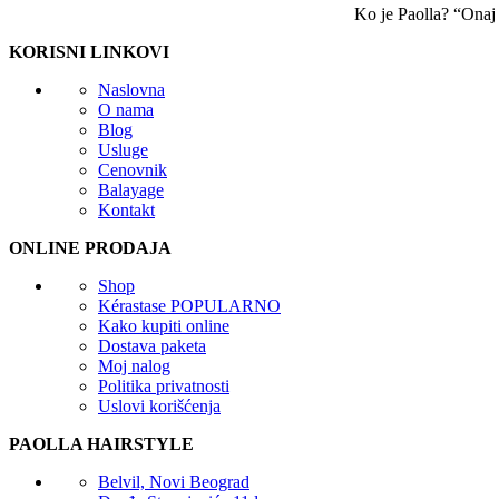
Ko je Paolla? “Onaj k
KORISNI LINKOVI
Naslovna
O nama
Blog
Usluge
Cenovnik
Balayage
Kontakt
ONLINE PRODAJA
Shop
Kérastase
POPULARNO
Kako kupiti online
Dostava paketa
Moj nalog
Politika privatnosti
Uslovi korišćenja
PAOLLA HAIRSTYLE
Belvil, Novi Beograd