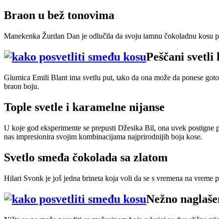
Braon u bež tonovima
Manekenka Žurdan Dan je odlučila da svoju tamnu čokoladnu kosu pret
Peščani svetli
Glumica Emili Blant ima svetlu put, tako da ona može da ponese gotov
braon boju.
Tople svetle i karamelne nijanse
U koje god eksperimente se prepusti Džesika Bil, ona uvek postigne pr
nas impresionira svojim kombinacijama najprirodnijih boja kose.
Svetlo smeđa čokolada sa zlatom
Hilari Svonk je još jedna brineta koja voli da se s vremena na vreme p
Nežno naglaše