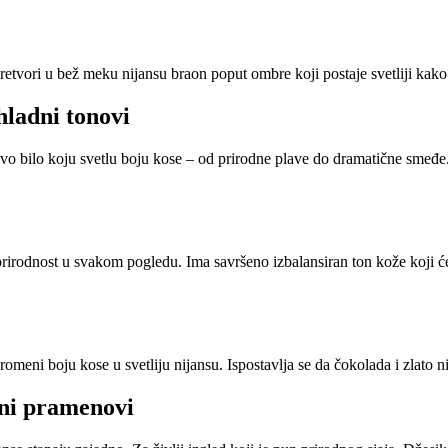
vori u bež meku nijansu braon poput ombre koji postaje svetliji kako 
 hladni tonovi
o bilo koju svetlu boju kose – od prirodne plave do dramatične smeđe.
irodnost u svakom pogledu. Ima savršeno izbalansiran ton kože koji će l
romeni boju kose u svetliju nijansu. Ispostavlja se da čokolada i zlato 
ni pramenovi