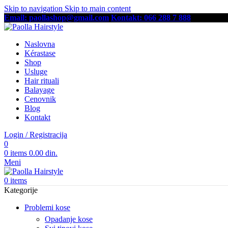
Skip to navigation
Skip to main content
Email: paollashop@gmail.com
Kontakt: 066 288 7 888
Besplatna
Naslovna
Kérastase
Shop
Usluge
Hair rituali
Balayage
Cenovnik
Blog
Kontakt
Login / Registracija
0
0
items
0.00
din.
Meni
0
items
Kategorije
Problemi kose
Opadanje kose