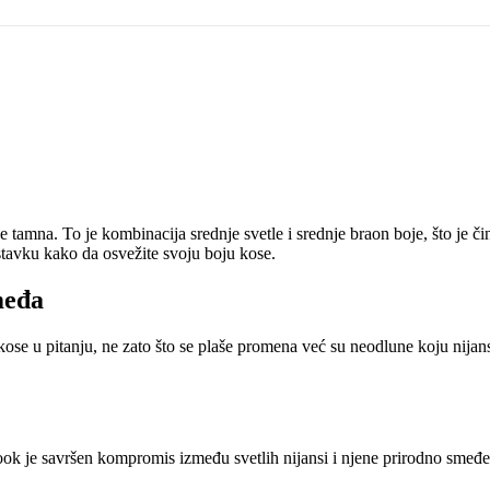
še tamna. To je kombinacija srednje svetle i srednje braon boje, što je 
avku kako da osvežite svoju boju kose.
međa
ose u pitanju, ne zato što se plaše promena već su neodlune koju nijan
ok je savršen kompromis između svetlih nijansi i njene prirodno smeđe 