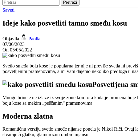
Pretraži
Saveti
Ideje kako posvetliti tamno smeđu kosu
Objavila
Paolla
07/06/2023
On 05/05/2022
Svetlo smeđa boja kose je popularna jer nije ni previše svetla ni previ
posvetljenim pramenovima, a mi vam dajemo nekoliko predloga u nast
Posvetljena s
Mnoge brinete ne izlaze iz svoje zone komfora kada je promena boje k
boju kose sa mekim „peščanim“ pramenovima.
Moderna zlatna
Romantičnu verziju svetlo smeđe nijanse ponela je Nikol Riči. Ovaj lo
stvarajući glatku, glamuroznu ombre nijansu.