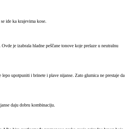
se ide ka krajevima kose.
 Ovde je izabrala hladne peščane tonove koje prelaze u neutralnu
epo upotpuniti i brinete i plave nijanse. Zato glumica ne prestaje da
nijanse daju dobru kombinaciju.