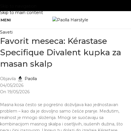
Skip to navigation
Skip to main content
MENI
Saveti
Favorit meseca: Kérastase
Specifique Divalent kupka za
masan skalp
Objavila
Paolla
04/05/2026
On 19/05/2026
Masna kosa često se pogrešno doživljava kao jednostavan
problem – kao da je dovoljno samo češće pranje. Međutim,
realnost je mnogo složenija. Mnogi se suočavaju sa
kombinacijom masnog skalpa i osetljivih, isušenih dužina, što
negu čini izazovom. Upravo tu dolazi do izražaja Kérastase