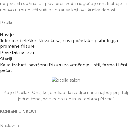
negovanih dužina. Uz pravi proizvod, moguće je imati oboje – i
upravo u tome leži suština balansa koji ova kupka donosi.
Paolla
Novije
Jelenine beleške: Nova kosa, novi početak – psihologija
promene frizure
Povratak na listu
Stariji
Kako izabrati savršenu frizuru za venčanje – stil, forma i lični
pečat
Ko je Paolla? “Onaj ko je rekao da su dijamanti najbolji prijatelji
jedne žene, očigledno nije imao dobrog frizera”
KORISNI LINKOVI
Naslovna