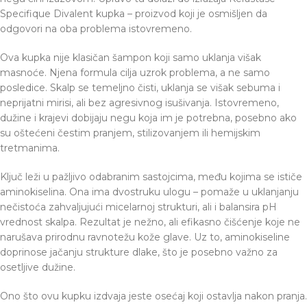
Specifique Divalent kupka – proizvod koji je osmišljen da
odgovori na oba problema istovremeno.
Ova kupka nije klasičan šampon koji samo uklanja višak
masnoće. Njena formula cilja uzrok problema, a ne samo
posledice. Skalp se temeljno čisti, uklanja se višak sebuma i
neprijatni mirisi, ali bez agresivnog isušivanja. Istovremeno,
dužine i krajevi dobijaju negu koja im je potrebna, posebno ako
su oštećeni čestim pranjem, stilizovanjem ili hemijskim
tretmanima.
Ključ leži u pažljivo odabranim sastojcima, među kojima se ističe
aminokiselina. Ona ima dvostruku ulogu – pomaže u uklanjanju
nečistoća zahvaljujući micelarnoj strukturi, ali i balansira pH
vrednost skalpa. Rezultat je nežno, ali efikasno čišćenje koje ne
narušava prirodnu ravnotežu kože glave. Uz to, aminokiseline
doprinose jačanju strukture dlake, što je posebno važno za
osetljive dužine.
Ono što ovu kupku izdvaja jeste osećaj koji ostavlja nakon pranja.