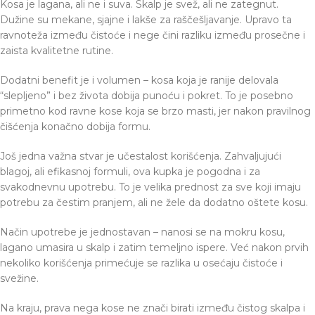
Kosa je lagana, ali ne i suva. Skalp je svež, ali ne zategnut.
Dužine su mekane, sjajne i lakše za raščešljavanje. Upravo ta
ravnoteža između čistoće i nege čini razliku između prosečne i
zaista kvalitetne rutine.
Dodatni benefit je i volumen – kosa koja je ranije delovala
“slepljeno” i bez života dobija punoću i pokret. To je posebno
primetno kod ravne kose koja se brzo masti, jer nakon pravilnog
čišćenja konačno dobija formu.
Još jedna važna stvar je učestalost korišćenja. Zahvaljujući
blagoj, ali efikasnoj formuli, ova kupka je pogodna i za
svakodnevnu upotrebu. To je velika prednost za sve koji imaju
potrebu za čestim pranjem, ali ne žele da dodatno oštete kosu.
Način upotrebe je jednostavan – nanosi se na mokru kosu,
lagano umasira u skalp i zatim temeljno ispere. Već nakon prvih
nekoliko korišćenja primećuje se razlika u osećaju čistoće i
svežine.
Na kraju, prava nega kose ne znači birati između čistog skalpa i