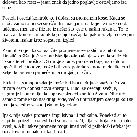
delovati kao reset – jasan znak da jedno poglavlje ostavljamo iza
sebe.
Postoji i osećaj kontrole koji dolazi sa promenom kose. Kada se
suočavamo sa neizvesnošću ili situacijama na koje ne možemo da
utičemo, menjanje frizure je nešto što jeste u našim rukama. To je
mali, ali konkretan korak koji daje osećaj da ipak upravljamo svojim
životom, makar kroz sopstveni izgled.
Zanimljivo je i kako različite promene nose različitu simboliku.
Drastično šišanje često predstavlja oslobađanje – kao da se fizički
“skida teret” prošlosti. S druge strane, promena boje, naročito u
upečatljivije tonove, može biti izraz potrebe za novim identitetom ili
želje da budemo primećeni na drugačiji način.
Efekat na samopouzdanje može biti iznenađujuće snažan. Nova
frizura često donosi novu energiju. Ljudi se osećaju svežije,
sigurnije i spremnije da naprave sledeći korak u životu. Nije reč
samo o tome kako nas drugi vide, već o unutrašnjem osećaju koji se
menja zajedno sa spoljašnjim izgledom.
Ipak, nije svaka promena impulsivna ili radikalna. Ponekad su to
suptilni potezi – krajevi koji su malo kraći, nijansa koja je tek malo
svetlija. Ali i takve promene mogu imati veliki psihološki efekat jer
označavaju pomak, makar i mali.