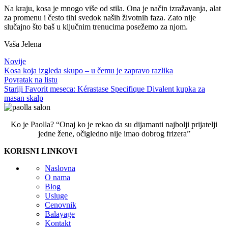
Na kraju, kosa je mnogo više od stila. Ona je način izražavanja, alat
za promenu i često tihi svedok naših životnih faza. Zato nije
slučajno što baš u ključnim trenucima posežemo za njom.
Vaša Jelena
Novije
Kosa koja izgleda skupo – u čemu je zapravo razlika
Povratak na listu
Stariji
Favorit meseca: Kérastase Specifique Divalent kupka za
masan skalp
Ko je Paolla? “Onaj ko je rekao da su dijamanti najbolji prijatelji
jedne žene, očigledno nije imao dobrog frizera”
KORISNI LINKOVI
Naslovna
O nama
Blog
Usluge
Cenovnik
Balayage
Kontakt