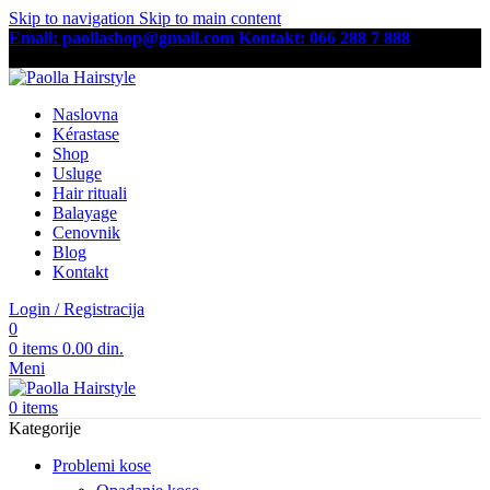
Skip to navigation
Skip to main content
Email: paollashop@gmail.com
Kontakt: 066 288 7 888
Besplatna dostava preko 6,500 RSD
Naslovna
Kérastase
Shop
Usluge
Hair rituali
Balayage
Cenovnik
Blog
Kontakt
Login / Registracija
0
0
items
0.00
din.
Meni
0
items
Kategorije
Problemi kose