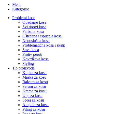
Meni
Kategorije
Problemi kose
Opadanje kose
Svi tipovi kose
Farbana kosa
Oštećena i ispucala kosa
Neposlušna kosa
Problematična kosa i skalp
Suva kosa
Protiv peruti
Kovrdžava kosa
Styling
Tip proizvoda
Kupka za kosu
Maska za kosu
Balzam za kosu
Serum za kosu
Krema za kosu
Ulje za kosu
Sprej za kosu
Ampule za kosu
Piling za kosu
Pena za kosu