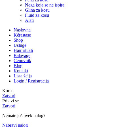
Nega koja se ne ispira
Glina za kosu
Fluid za kosu
Alati
Naslovna
Kérastase
Shop
Usluge
Hair rituali
Balayage
Cenovnik
Blog
Kontakt
Lista želja
Login / Registracija
Korpa
Zatvori
Prijavi se
Zatvori
Nemate još uvek nalog?
Napravi nalog