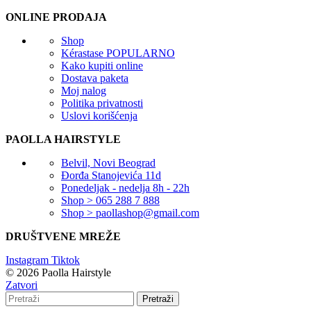
ONLINE PRODAJA
Shop
Kérastase
POPULARNO
Kako kupiti online
Dostava paketa
Moj nalog
Politika privatnosti
Uslovi korišćenja
PAOLLA HAIRSTYLE
Belvil, Novi Beograd
Đorđa Stanojevića 11d
Ponedeljak - nedelja 8h - 22h
Shop > 065 288 7 888
Shop > paollashop@gmail.com
DRUŠTVENE MREŽE
Instagram
Tiktok
© 2026 Paolla Hairstyle
Zatvori
Pretraži