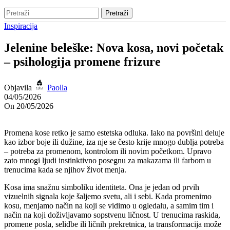
Pretraži
Inspiracija
Jelenine beleške: Nova kosa, novi početak
– psihologija promene frizure
Objavila
Paolla
04/05/2026
On 20/05/2026
Promena kose retko je samo estetska odluka. Iako na površini deluje
kao izbor boje ili dužine, iza nje se često krije mnogo dublja potreba
– potreba za promenom, kontrolom ili novim početkom. Upravo
zato mnogi ljudi instinktivno posegnu za makazama ili farbom u
trenucima kada se njihov život menja.
Kosa ima snažnu simboliku identiteta. Ona je jedan od prvih
vizuelnih signala koje šaljemo svetu, ali i sebi. Kada promenimo
kosu, menjamo način na koji se vidimo u ogledalu, a samim tim i
način na koji doživljavamo sopstvenu ličnost. U trenucima raskida,
promene posla, selidbe ili ličnih prekretnica, ta transformacija može