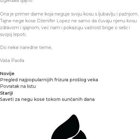
izgledala sjajno.
Ona je primer dame koja neguje svoju kosu s ljubavlju i pažnjom.
Tajne nege kose Dženifer Lopez ne samo da čuvaju njenu kosu
zdravom i sjajnom, već nam i pokazuju važnost brige o sebi i
svojoj lepoti.
Do neke naredne teme,
Vaša Paolla
Novije
Pregled najpopularnijih frizura prošlog veka
Povratak na listu
Stariji
Saveti za negu kose tokom sunčanih dana