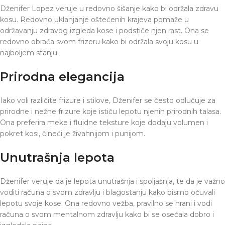
Dženifer Lopez veruje u redovno šišanje kako bi održala zdravu
kosu. Redovno uklanjanje oštećenih krajeva pomaže u
održavanju zdravog izgleda kose i podstiče njen rast. Ona se
redovno obraća svom frizeru kako bi održala svoju kosu u
najboljem stanju.
Prirodna elegancija
Iako voli različite frizure i stilove, Dženifer se često odlučuje za
prirodne i nežne frizure koje ističu lepotu njenih prirodnih talasa.
Ona preferira meke i fluidne teksture koje dodaju volumen i
pokret kosi, čineći je živahnijom i punijom.
Unutrašnja lepota
Dženifer veruje da je lepota unutrašnja i spoljašnja, te da je važno
voditi računa o svom zdravlju i blagostanju kako bismo očuvali
lepotu svoje kose. Ona redovno vežba, pravilno se hrani i vodi
računa o svom mentalnom zdravlju kako bi se osećala dobro i