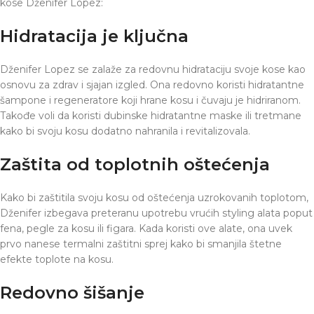
kose Dženifer Lopez:
Hidratacija je ključna
Dženifer Lopez se zalaže za redovnu hidrataciju svoje kose kao
osnovu za zdrav i sjajan izgled. Ona redovno koristi hidratantne
šampone i regeneratore koji hrane kosu i čuvaju je hidriranom.
Takođe voli da koristi dubinske hidratantne maske ili tretmane
kako bi svoju kosu dodatno nahranila i revitalizovala.
Zaštita od toplotnih oštećenja
Kako bi zaštitila svoju kosu od oštećenja uzrokovanih toplotom,
Dženifer izbegava preteranu upotrebu vrućih styling alata poput
fena, pegle za kosu ili figara. Kada koristi ove alate, ona uvek
prvo nanese termalni zaštitni sprej kako bi smanjila štetne
efekte toplote na kosu.
Redovno šišanje