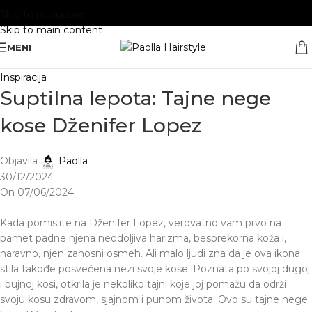
Skip to navigation
Skip to main content
MENI
Inspiracija
Suptilna lepota: Tajne nege
kose Dženifer Lopez
Objavila
Paolla
30/12/2024
On 07/06/2024
Kada pomislite na Dženifer Lopez, verovatno vam prvo na
pamet padne njena neodoljiva harizma, besprekorna koža i,
naravno, njen zanosni osmeh. Ali malo ljudi zna da je ova ikona
stila takođe posvećena nezi svoje kose. Poznata po svojoj dugoj
i bujnoj kosi, otkrila je nekoliko tajni koje joj pomažu da održi
svoju kosu zdravom, sjajnom i punom života. Ovo su tajne nege