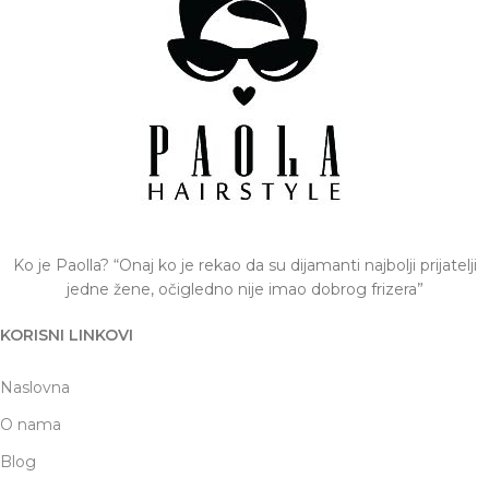
Ko je Paolla? “Onaj ko je rekao da su dijamanti najbolji prijatelji
jedne žene, očigledno nije imao dobrog frizera”
KORISNI LINKOVI
Naslovna
O nama
Blog