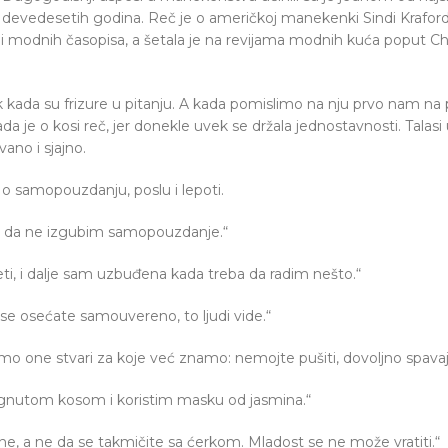
devedesetih godina. Reč je o američkoj manekenki Sindi Kraford k
nih i modnih časopisa, a šetala je na revijama modnih kuća poput
k kada su frizure u pitanju. A kada pomislimo na nju prvo nam na
a je o kosi reč, jer donekle uvek se držala jednostavnosti. Talasi
ano i sjajno.
 o samopouzdanju, poslu i lepoti.
ini da ne izgubim samopouzdanje.“
ti, i dalje sam uzbuđena kada treba da radim nešto.“
e osećate samouvereno, to ljudi vide.“
mo one stvari za koje već znamo: nemojte pušiti, dovoljno spavajte
ignutom kosom i koristim masku od jasmina.“
ine, a ne da se takmičite sa ćerkom. Mladost se ne može vratiti.“