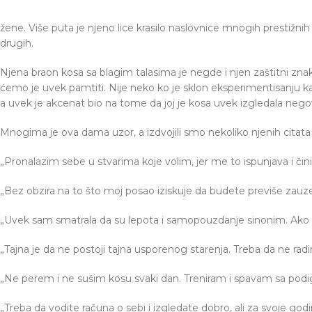
žene. Više puta je njeno lice krasilo naslovnice mnogih prestiž
drugih.
Njena braon kosa sa blagim talasima je negde i njen zaštitni zna
ćemo je uvek pamtiti. Nije neko ko je sklon eksperimentisanju kad
a uvek je akcenat bio na tome da joj je kosa uvek izgledala negov
Mnogima je ova dama uzor, a izdvojili smo nekoliko njenih citata
„Pronalazim sebe u stvarima koje volim, jer me to ispunjava i č
„Bez obzira na to što moj posao iziskuje da budete previše zauze
„Uvek sam smatrala da su lepota i samopouzdanje sinonim. Ako s
„Tajna je da ne postoji tajna usporenog starenja. Treba da ne radi
„Ne perem i ne sušim kosu svaki dan. Treniram i spavam sa pod
„Treba da vodite računa o sebi i izgledate dobro, ali za svoje god