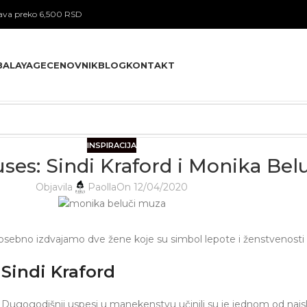
va preko 6,500 RSD
BALAYAGE
CENOVNIK
BLOG
KONTAKT
INSPIRACIJA
uses: Sindi Kraford i Monika Bel
Objavila
Paolla
On 12/04/2020
sebno izdvajamo dve žene koje su simbol lepote i ženstvenosti u 
Sindi Kraford
Dugogodišnji uspesi u manekenstvu učinili su je jednom od naj