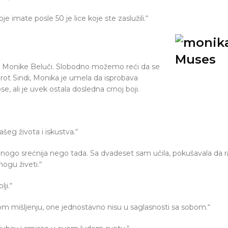
je imate posle 50 je lice koje ste zaslužili.“
ice Monike Beluči. Slobodno možemo reći da se
ot Sindi, Monika je umela da isprobava
e, ali je uvek ostala dosledna crnoj boji.
ašeg života i iskustva.“
nogo srećnija nego tada. Sa dvadeset sam učila, pokušavala da
ogu živeti.“
ji.“
m mišljenju, one jednostavno nisu u saglasnosti sa sobom.“