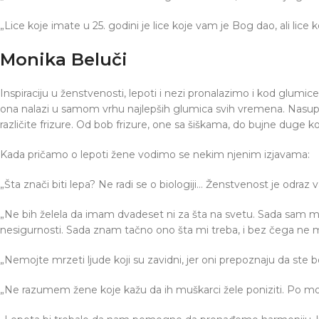
„Lice koje imate u 25. godini je lice koje vam je Bog dao, ali lice ko
Monika Beluči
Inspiraciju u ženstvenosti, lepoti i nezi pronalazimo i kod glum
ona nalazi u samom vrhu najlepših glumica svih vremena. Nasupr
različite frizure. Od bob frizure, one sa šiškama, do bujne duge kos
Kada pričamo o lepoti žene vodimo se nekim njenim izjavama:
„Šta znači biti lepa? Ne radi se o biologiji… Ženstvenost je odraz v
„Ne bih želela da imam dvadeset ni za šta na svetu. Sada sam m
nesigurnosti. Sada znam tačno ono šta mi treba, i bez čega ne m
„Nemojte mrzeti ljude koji su zavidni, jer oni prepoznaju da ste bol
„Ne razumem žene koje kažu da ih muškarci žele poniziti. Po mo