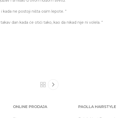
jubav i smisao u ovom ludom svetu.“
kada ne postoji ništa osim lepote. “
takav dan kada će otići tako, kao da nikad nije ni volela. “
ONLINE PRODAJA
PAOLLA HAIRSTYLE