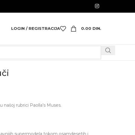
LOGIN / REGISTRACIJA
0.00
DIN.
uči
našoj rubrici Paolla’s Muses.
slavnijih supermodela tokom osamdesetih i