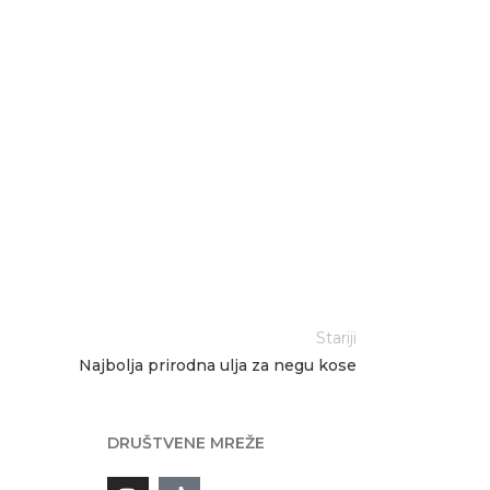
Stariji
Najbolja prirodna ulja za negu kose
DRUŠTVENE MREŽE