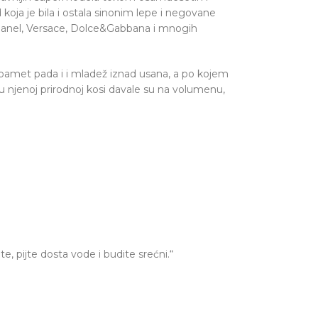
oja je bila i ostala sinonim lepe i negovane
 Chanel, Versace, Dolce&Gabbana i mnogih
 pamet pada i i mladež iznad usana, a po kojem
 u njenoj prirodnoj kosi davale su na volumenu,
, pijte dosta vode i budite srećni.“