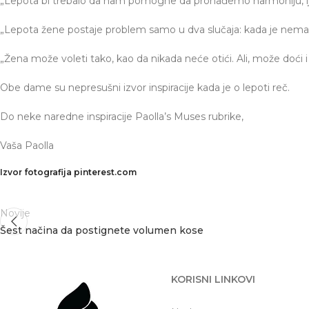
„Lepota bi trebalo da nam pomogne da pronađemo harmoniju, l
„Lepota žene postaje problem samo u dva slučaja: kada je nema i 
„Žena može voleti tako, kao da nikada neće otići. Ali, može doći i 
Obe dame su nepresušni izvor inspiracije kada je o lepoti reč.
Do neke naredne inspiracije Paolla’s Muses rubrike,
Vaša Paolla
Izvor fotografija pinterest.com
Novije
Šest načina da postignete volumen kose
KORISNI LINKOVI