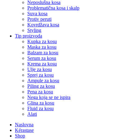
Neposlušna kosa
Problematična kosa i skalp
Suva kosa
Protiv peruti
Kovrdžava kosa
Styling
Tip proizvoda
Kupka za kosu
Maska za kosu
Balzam za kosu
Serum za kosu
Krema za kosu
Ulje za kosu
Sprej za kosu
Ampule za kosu
Piling za kosu
Pena za kosu
Nega koja se ne ispira
Glina za kosu
Fluid za kosu
Alati
Naslovna
Kérastase
Shop