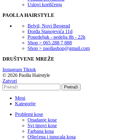
Uslovi korišćenja
PAOLLA HAIRSTYLE
Belvil, Novi Beograd
Đorđa Stanojevića 11d
Ponedeljak - nedelja 8h - 22h
Shop > 065 288 7 888
Shop > paollashop@gmail.com
DRUŠTVENE MREŽE
Instagram
Tiktok
© 2026 Paolla Hairstyle
Zatvori
Pretraži
Meni
Kategorije
Problemi kose
Opadanje kose
Svi tipovi kose
Farbana kosa
Oštećena i ispucala kosa