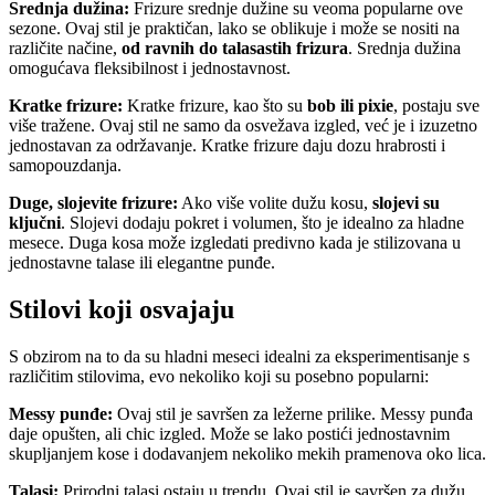
Srednja dužina:
Frizure srednje dužine su veoma popularne ove
sezone. Ovaj stil je praktičan, lako se oblikuje i može se nositi na
različite načine,
od ravnih do talasastih frizura
. Srednja dužina
omogućava fleksibilnost i jednostavnost.
Kratke frizure:
Kratke frizure, kao što su
bob ili pixie
, postaju sve
više tražene. Ovaj stil ne samo da osvežava izgled, već je i izuzetno
jednostavan za održavanje. Kratke frizure daju dozu hrabrosti i
samopouzdanja.
Duge, slojevite frizure:
Ako više volite dužu kosu,
slojevi su
ključni
. Slojevi dodaju pokret i volumen, što je idealno za hladne
mesece. Duga kosa može izgledati predivno kada je stilizovana u
jednostavne talase ili elegantne punđe.
Stilovi koji osvajaju
S obzirom na to da su hladni meseci idealni za eksperimentisanje s
različitim stilovima, evo nekoliko koji su posebno popularni:
Messy punđe:
Ovaj stil je savršen za ležerne prilike. Messy punđa
daje opušten, ali chic izgled. Može se lako postići jednostavnim
skupljanjem kose i dodavanjem nekoliko mekih pramenova oko lica.
Talasi:
Prirodni talasi ostaju u trendu. Ovaj stil je savršen za dužu