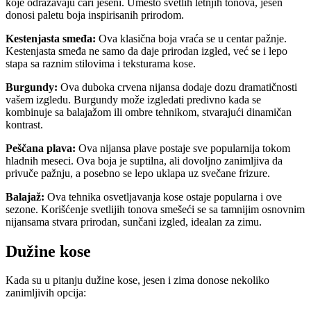
koje odražavaju čari jeseni. Umesto svetlih letnjih tonova, jesen
donosi paletu boja inspirisanih prirodom.
Kestenjasta smeđa:
Ova klasična boja vraća se u centar pažnje.
Kestenjasta smeđa ne samo da daje prirodan izgled, već se i lepo
stapa sa raznim stilovima i teksturama kose.
Burgundy:
Ova duboka crvena nijansa dodaje dozu dramatičnosti
vašem izgledu. Burgundy može izgledati predivno kada se
kombinuje sa balajažom ili ombre tehnikom, stvarajući dinamičan
kontrast.
Peščana plava:
Ova nijansa plave postaje sve popularnija tokom
hladnih meseci. Ova boja je suptilna, ali dovoljno zanimljiva da
privuče pažnju, a posebno se lepo uklapa uz svečane frizure.
Balajaž:
Ova tehnika osvetljavanja kose ostaje popularna i ove
sezone. Korišćenje svetlijih tonova smešeći se sa tamnijim osnovnim
nijansama stvara prirodan, sunčani izgled, idealan za zimu.
Dužine kose
Kada su u pitanju dužine kose, jesen i zima donose nekoliko
zanimljivih opcija: