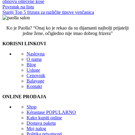
obnovu oštećene kose
Povratak na listu
Stariji
Top 5 frizura za različite tipove venčanica
Ko je Paolla? “Onaj ko je rekao da su dijamanti najbolji prijatelji
jedne žene, očigledno nije imao dobrog frizera”
KORISNI LINKOVI
Naslovna
O nama
Blog
Usluge
Cenovnik
Balayage
Kontakt
ONLINE PRODAJA
Shop
Kérastase
POPULARNO
Kako kupiti online
Dostava paketa
Moj nalog
Politika privatnosti