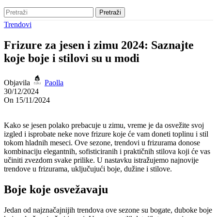
Pretraži
Trendovi
Frizure za jesen i zimu 2024: Saznajte
koje boje i stilovi su u modi
Objavila
Paolla
30/12/2024
On 15/11/2024
Kako se jesen polako prebacuje u zimu, vreme je da osvežite svoj
izgled i isprobate neke nove frizure koje će vam doneti toplinu i stil
tokom hladnih meseci. Ove sezone, trendovi u frizurama donose
kombinaciju elegantnih, sofisticiranih i praktičnih stilova koji će vas
učiniti zvezdom svake prilike. U nastavku istražujemo najnovije
trendove u frizurama, uključujući boje, dužine i stilove.
Boje koje osvežavaju
Jedan od najznačajnijih trendova ove sezone su bogate, duboke boje