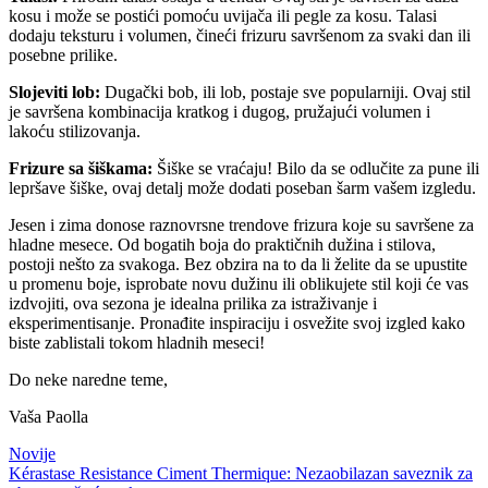
kosu i može se postići pomoću uvijača ili pegle za kosu. Talasi
dodaju teksturu i volumen, čineći frizuru savršenom za svaki dan ili
posebne prilike.
Slojeviti lob:
Dugački bob, ili lob, postaje sve popularniji. Ovaj stil
je savršena kombinacija kratkog i dugog, pružajući volumen i
lakoću stilizovanja.
Frizure sa šiškama:
Šiške se vraćaju! Bilo da se odlučite za pune ili
lepršave šiške, ovaj detalj može dodati poseban šarm vašem izgledu.
Jesen i zima donose raznovrsne trendove frizura koje su savršene za
hladne mesece. Od bogatih boja do praktičnih dužina i stilova,
postoji nešto za svakoga. Bez obzira na to da li želite da se upustite
u promenu boje, isprobate novu dužinu ili oblikujete stil koji će vas
izdvojiti, ova sezona je idealna prilika za istraživanje i
eksperimentisanje. Pronađite inspiraciju i osvežite svoj izgled kako
biste zablistali tokom hladnih meseci!
Do neke naredne teme,
Vaša Paolla
Novije
Kérastase Resistance Ciment Thermique: Nezaobilazan saveznik za