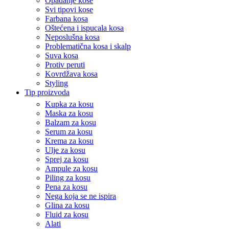
Opadanje kose
Svi tipovi kose
Farbana kosa
Oštećena i ispucala kosa
Neposlušna kosa
Problematična kosa i skalp
Suva kosa
Protiv peruti
Kovrdžava kosa
Styling
Tip proizvoda
Kupka za kosu
Maska za kosu
Balzam za kosu
Serum za kosu
Krema za kosu
Ulje za kosu
Sprej za kosu
Ampule za kosu
Piling za kosu
Pena za kosu
Nega koja se ne ispira
Glina za kosu
Fluid za kosu
Alati