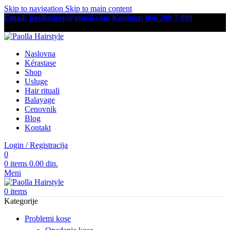
Skip to navigation
Skip to main content
Email: paollashop@gmail.com
Kontakt: 066 288 7 888
Besplatna dostava preko 6,500 RSD
Naslovna
Kérastase
Shop
Usluge
Hair rituali
Balayage
Cenovnik
Blog
Kontakt
Login / Registracija
0
0
items
0.00
din.
Meni
0
items
Kategorije
Problemi kose