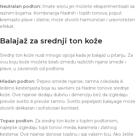
Neutralan podton:
Imate sreću jer možete eksperimentisati sa
raznim bojama. Kombinacija hladnih i toplih tonova, poput
kremasto plave i zlatne, može stvoriti harmoničan i uravnotežen
efekat.
Balajaž za srednji ton kože
Srednji ton kože nudi mnogo opcija kada je balajaž u pitanju. Za
ovu boju kože možete birati između različitih nijansi smeđe i
plave, u zavisnosti od podtona.
Hladan podton:
Pepeo-smeđe nijanse, tamna čokolada ili
ledeno kestenjasta boja su savršeni za hladne tonove srednje
kože. Ove nijanse dodaju dubinu i dimenziju bez da izgledaju
previše svetlo ili previše tamno. Svetlo pepeljasti balayage može
stvoriti delikatan i sofisticiran kontrast.
Topao podton
: Za srednji ton kože s toplim podtonom,
najlepše izgledaju topli tonovi meda, karamela i zlatnog
kestenja. Ove nijanse donose toplinu i sjaj vašem licu. Ako želite