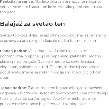
Reakcija na sunce:
Ako lako pocrvenite ili izgorite na suncu,
verovatno imate hladan ton kože. Ako lako preplanete, imate
topliji ton.
Balajaž za svetao ten
Svetao ton kože dolazi sa različitim podtonovima, ali generalno
je osnova za biranje nijansi koje će dodati toplinu i dubinu.
Hladan podton:
Ako imate svetlu kožu sa hladnim
podtonovima, preporučuju se pepeljaste, platinaste i ledeno
plave nijanse balajaža. Ove boje neutrališu crvenilo i daju
elegantan, sofisticiran izgled. Takođe, hladne nijanse smeđe,
poput svetlosmeđe sa srebrnim odsjajem, mogu biti odličan
izbor.
Topao podton:
Zlatne, medene ili karamela nijanse savršeno
odgovaraju svetloj koži sa toplim podtonovima. Ove boje dodaju
toplinu i stvaraju sunčan izgled. Ako želite nešto suptilnije,
probajte meke tonove boje breskve ili svetlog bakra.