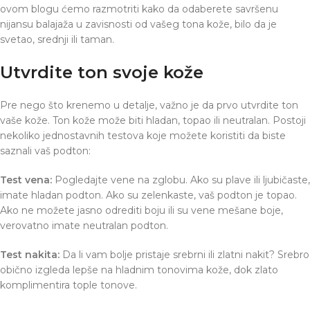
ovom blogu ćemo razmotriti kako da odaberete savršenu
nijansu balajaža u zavisnosti od vašeg tona kože, bilo da je
svetao, srednji ili taman.
Utvrdite ton svoje kože
Pre nego što krenemo u detalje, važno je da prvo utvrdite ton
vaše kože. Ton kože može biti hladan, topao ili neutralan. Postoji
nekoliko jednostavnih testova koje možete koristiti da biste
saznali vaš podton:
Test vena:
Pogledajte vene na zglobu. Ako su plave ili ljubičaste,
imate hladan podton. Ako su zelenkaste, vaš podton je topao.
Ako ne možete jasno odrediti boju ili su vene mešane boje,
verovatno imate neutralan podton.
Test nakita:
Da li vam bolje pristaje srebrni ili zlatni nakit? Srebro
obično izgleda lepše na hladnim tonovima kože, dok zlato
komplimentira tople tonove.