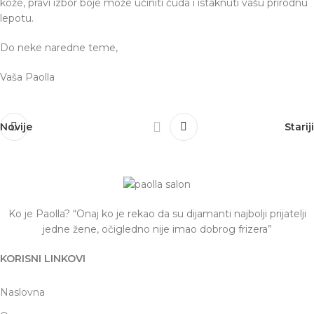
kože, pravi izbor boje može učiniti čuda i istaknuti vašu prirodnu
lepotu.
Do neke naredne teme,
Vaša Paolla
Novije
Stariji
Ko je Paolla? “Onaj ko je rekao da su dijamanti najbolji prijatelji
jedne žene, očigledno nije imao dobrog frizera”
KORISNI LINKOVI
Naslovna