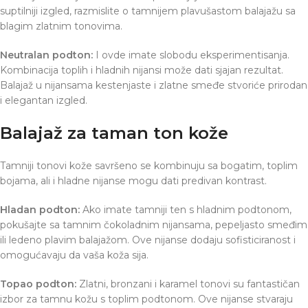
suptilniji izgled, razmislite o tamnijem plavušastom balajažu sa
blagim zlatnim tonovima.
Neutralan podton:
I ovde imate slobodu eksperimentisanja.
Kombinacija toplih i hladnih nijansi može dati sjajan rezultat.
Balajaž u nijansama kestenjaste i zlatne smeđe stvoriće prirodan
i elegantan izgled.
Balajaž za taman ton kože
Tamniji tonovi kože savršeno se kombinuju sa bogatim, toplim
bojama, ali i hladne nijanse mogu dati predivan kontrast.
Hladan podton:
Ako imate tamniji ten s hladnim podtonom,
pokušajte sa tamnim čokoladnim nijansama, pepeljasto smeđim
ili ledeno plavim balajažom. Ove nijanse dodaju sofisticiranost i
omogućavaju da vaša koža sija.
Topao podton:
Zlatni, bronzani i karamel tonovi su fantastičan
izbor za tamnu kožu s toplim podtonom. Ove nijanse stvaraju