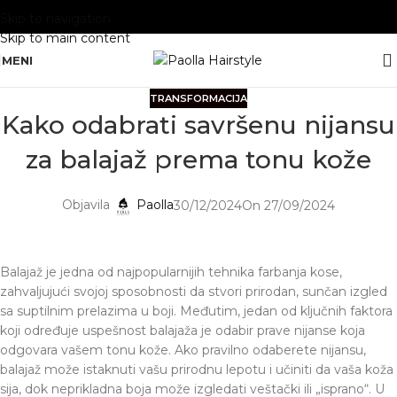
Skip to navigation
Skip to main content
MENI
TRANSFORMACIJA
Kako odabrati savršenu nijansu
za balajaž prema tonu kože
Objavila
Paolla
30/12/2024
On 27/09/2024
Balajaž je jedna od najpopularnijih tehnika farbanja kose,
zahvaljujući svojoj sposobnosti da stvori prirodan, sunčan izgled
sa suptilnim prelazima u boji. Međutim, jedan od ključnih faktora
koji određuje uspešnost balajaža je odabir prave nijanse koja
odgovara vašem tonu kože. Ako pravilno odaberete nijansu,
balajaž može istaknuti vašu prirodnu lepotu i učiniti da vaša koža
sija, dok neprikladna boja može izgledati veštački ili „isprano“. U