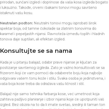
prirodan, sunčani izgled i doprinose da vaša kosa izgleda bogato
i luksuzno. Takođe, crveni i bakarni tonovi mogu savršeno
istaknuti vašu kosu.
Neutralan podton:
Neutralni tonovi mogu isprobati širok
spektar boja, od tamne čokolade sa zlatnim tonovima do
karamel i pepeljastih nijansi. Ravnoteža između toplih i hladnih
tonova daje suptilan, ali efektan izgled.
Konsultujte se sa nama
Kada je u pitanju balajaž, odabir prave nijanse je ključan za
postizanje savršenog izgleda. Zato je važno konsultovati se sa
frizerom koji će vam pomoći da odaberete boju koja najbolje
odgovara vašem tonu kože i stilu. Svaka osoba je jedinstvena, i
vaša boja kose treba da odražava vašu ličnost i stil.
Balajaž nije samo tehnika farbanja kose, već umetnost koja
zahteva pažljivo planiranje i izbor nijansi koje će upotpuniti vaš
izgled. Bez obzira na to da li imate svetao, srednji ili taman ton