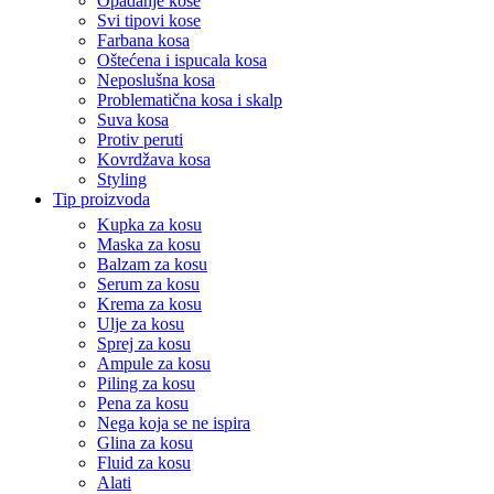
Opadanje kose
Svi tipovi kose
Farbana kosa
Oštećena i ispucala kosa
Neposlušna kosa
Problematična kosa i skalp
Suva kosa
Protiv peruti
Kovrdžava kosa
Styling
Tip proizvoda
Kupka za kosu
Maska za kosu
Balzam za kosu
Serum za kosu
Krema za kosu
Ulje za kosu
Sprej za kosu
Ampule za kosu
Piling za kosu
Pena za kosu
Nega koja se ne ispira
Glina za kosu
Fluid za kosu
Alati