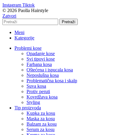
Instagram
Tiktok
© 2026 Paolla Hairstyle
Zatvori
Pretraži
Meni
Kategorije
Problemi kose
Opadanje kose
Svi tipovi kose
Farbana kosa
Oštećena i ispucala kosa
Neposlušna kosa
Problematična kosa i skalp
Suva kosa
Protiv peruti
Kovrdžava kosa
Styling
Tip proizvoda
Kupka za kosu
Maska za kosu
Balzam za kosu
Serum za kosu
Krema za kosu