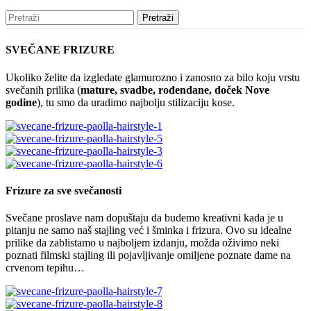
Pretraži
SVEČANE FRIZURE
Ukoliko želite da izgledate glamurozno i zanosno za bilo koju vrstu
svečanih prilika (
mature, svadbe, rođendane, doček Nove
godine
), tu smo da uradimo najbolju stilizaciju kose.
Frizure za sve svečanosti
Svečane proslave nam dopuštaju da budemo kreativni kada je u
pitanju ne samo naš stajling već i šminka i frizura. Ovo su idealne
prilike da zablistamo u najboljem izdanju, možda oživimo neki
poznati filmski stajling ili pojavljivanje omiljene poznate dame na
crvenom tepihu…