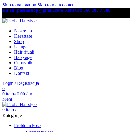
Skip to navigation
Skip to main content
Email: paollashop@gmail.com
Kontakt: 066 288 7 888
Besplatna dostava preko 6,500 RSD
Naslovna
Kérastase
Shop
Usluge
Hair rituali
Balayage
Cenovnik
Blog
Kontakt
Login / Registracija
0
0
items
0.00
din.
Meni
0
items
Kategorije
Problemi kose