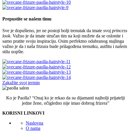
Prepustite se našem timu
Sve je dopušteno, jer ne postoji bolji trenutak da imate svoj
princess
look
. Važno je da imate stručan tim na koji možete da se oslonite i
samo pratite svoju inspiraciju. Osim perfektno odabranog stajlinga
važno je da i naša frizura bude prilagođena trenutku, autfitu i našem
stilu uopšte.
Zakažite svoj termin
Ko je Paolla? “Onaj ko je rekao da su dijamanti najbolji prijatelji
jedne žene, očigledno nije imao dobrog frizera”
KORISNI LINKOVI
Naslovna
O nama