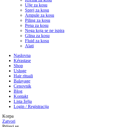
Ulje za kosu
Sprej za kosu
Ampule za kosu
Piling za kosu
Pena za kosu
Nega koja se ne ispira
Glina za kosu
Fluid za kosu
Alati
Naslovna
Kérastase
Shop
Usluge
Hair rituali
Balayage
Cenovnik
Blog
Kontakt
Lista želja
Login / Registracija
Korpa
Zatvori
Prijavi se