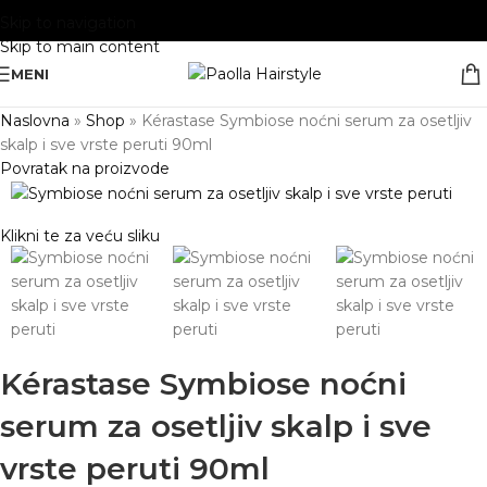
Skip to navigation
Skip to main content
MENI
Naslovna
»
Shop
»
Kérastase Symbiose noćni serum za osetljiv
skalp i sve vrste peruti 90ml
Povratak na proizvode
Klikni te za veću sliku
Kérastase Symbiose noćni
serum za osetljiv skalp i sve
vrste peruti 90ml