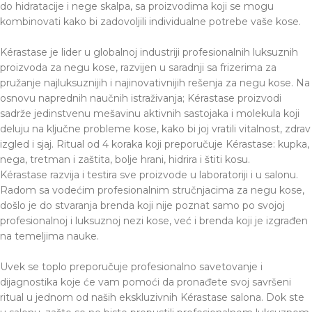
do hidratacije i nege skalpa, sa proizvodima koji se mogu
kombinovati kako bi zadovoljili individualne potrebe vaše kose.
Kérastase je lider u globalnoj industriji profesionalnih luksuznih
proizvoda za negu kose, razvijen u saradnji sa frizerima za
pružanje najluksuznijih i najinovativnijih rešenja za negu kose. Na
osnovu naprednih naučnih istraživanja; Kérastase proizvodi
sadrže jedinstvenu mešavinu aktivnih sastojaka i molekula koji
deluju na ključne probleme kose, kako bi joj vratili vitalnost, zdrav
izgled i sjaj. Ritual od 4 koraka koji preporučuje Kérastase: kupka,
nega, tretman i zaštita, bolje hrani, hidrira i štiti kosu.
Kérastase razvija i testira sve proizvode u laboratoriji i u salonu.
Radom sa vodećim profesionalnim stručnjacima za negu kose,
došlo je do stvaranja brenda koji nije poznat samo po svojoj
profesionalnoj i luksuznoj nezi kose, već i brenda koji je izgrađen
na temeljima nauke.
Uvek se toplo preporučuje profesionalno savetovanje i
dijagnostika koje će vam pomoći da pronađete svoj savršeni
ritual u jednom od naših ekskluzivnih Kérastase salona. Dok ste