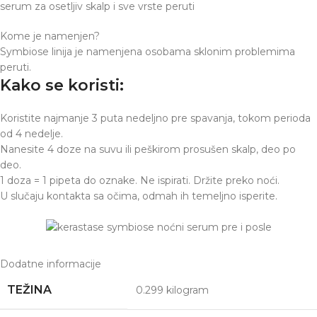
serum za osetljiv skalp i sve vrste peruti
Kome je namenjen?
Symbiose linija je namenjena osobama sklonim problemima
peruti.
Kako se koristi:
Koristite najmanje 3 puta nedeljno pre spavanja, tokom perioda
od 4 nedelje.
Nanesite 4 doze na suvu ili peškirom prosušen skalp, deo po
deo.
1 doza = 1 pipeta do oznake. Ne ispirati. Držite preko noći.
U slučaju kontakta sa očima, odmah ih temeljno isperite.
Dodatne informacije
TEŽINA
0.299 kilogram