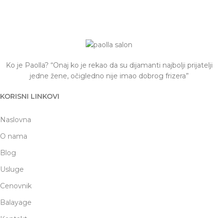
Ko je Paolla? “Onaj ko je rekao da su dijamanti najbolji prijatelji
jedne žene, očigledno nije imao dobrog frizera”
KORISNI LINKOVI
Naslovna
O nama
Blog
Usluge
Cenovnik
Balayage