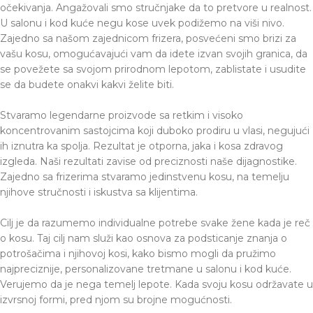
očekivanja. Angažovali smo stručnjake da to pretvore u realnost.
U salonu i kod kuće negu kose uvek podižemo na viši nivo.
Zajedno sa našom zajednicom frizera, posvećeni smo brizi za
vašu kosu, omogućavajući vam da idete izvan svojih granica, da
se povežete sa svojom prirodnom lepotom, zablistate i usudite
se da budete onakvi kakvi želite biti.
Stvaramo legendarne proizvode sa retkim i visoko
koncentrovanim sastojcima koji duboko prodiru u vlasi, negujući
ih iznutra ka spolja. Rezultat je otporna, jaka i kosa zdravog
izgleda. Naši rezultati zavise od preciznosti naše dijagnostike.
Zajedno sa frizerima stvaramo jedinstvenu kosu, na temelju
njihove stručnosti i iskustva sa klijentima.
Cilj je da razumemo individualne potrebe svake žene kada je reč
o kosu. Taj cilj nam služi kao osnova za podsticanje znanja o
potrošačima i njihovoj kosi, kako bismo mogli da pružimo
najpreciznije, personalizovane tretmane u salonu i kod kuće.
Verujemo da je nega temelj lepote. Kada svoju kosu održavate u
izvrsnoj formi, pred njom su brojne mogućnosti.