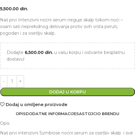
5,500.00
din.
Naš prvi Intenzivni noćni serum neguje skalp tokom noći –
osam sati neprekidnog delovanja protiv svih vrsta peruti,
pogodan i za osetljiv skalp.
Dodajte
6,500.00
din.
u vašu korpu i ostvarite besplatnu
dostavu!
DODAJ U KORPU
Dodaj u omiljene proizvode
OPIS
DODATNE INFORMACIJE
SASTOJCI
O BRENDU
Opis
Naš prvi intenzivni Symbiose noćni serum za osetljiv skalp i sve