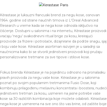
Kérastase je luksuzni francuski brend za negu kose, osnovan
1964. godine od strane naučnih timova iz L'Oreal Advanced
Research u vreme kada se nega kose odnosila isključivo na
čišćenje. Dostupni u salonima i na internetu, Kérastase proizvodi
vraćaju 'negu' svakodnevni ritual brige za kosu, kreirajući
proizvode za frizere i potrošače, dizajnirane da podrže snagu, sjaj
i boju vaše kose. Kérastase asortiman razvijen je u saradnji sa
naučnicima kako bi se stvorili jedinstveni proizvodi koji pružaju
personalizovane tretmane za sve tipove i stilove kose.
Fokus brenda Kérastase je na pojedincu odnosno na pronalasku
pravih proizvoda za negu vaše kose. Kérastase je u salonima
poznat po svojim popularnim tretmanima Fusio Dose, koji
kombinuju prilagođenu mešavinu koncentrata i boostera, nudeći
jedinstveni tretman za kosu, usmeren na jasne potrebe vaše
kose sa 30 različitih kombinacija koje možete odabrati. Kérastase
nega kose je usmerena na sve ono što vas brine, od zaštite boje