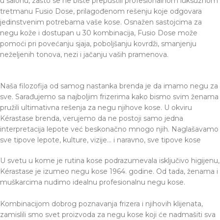
u salonu, zašto se ne biste prepustili profesionalnom luksuznom
tretmanu Fusio Dose, prilagođenom rešenju koje odgovara
jedinstvenim potrebama vaše kose. Osnažen sastojcima za
negu kože i dostupan u 30 kombinacija, Fusio Dose može
pomoći pri povećanju sjaja, poboljšanju kovrdži, smanjenju
neželjenih tonova, nezi i jačanju vaših pramenova.
Naša filozofija od samog nastanka brenda je da imamo negu za
sve. Sarađujemo sa najboljim frizerima kako bismo svim ženama
pružili ultimativna rešenja za negu njihove kose. U okviru
Kérastase brenda, verujemo da ne postoji samo jedna
interpretacija lepote već beskonačno mnogo njih. Naglašavamo
sve tipove lepote, kulture, vizije... i naravno, sve tipove kose
U svetu u kome je rutina kose podrazumevala isključivo higijenu,
Kérastase je izumeo negu kose 1964. godine. Od tada, ženama i
muškarcima nudimo idealnu profesionalnu negu kose.
Kombinacijom dobrog poznavanja frizera i njihovih klijenata,
zamislili smo svet proizvoda za negu kose koji će nadmašiti sva