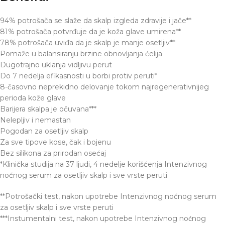
94% potrošača se slaže da skalp izgleda zdravije i jače**
81% potrošača potvrđuje da je koža glave umirena**
78% potrošača uviđa da je skalp je manje osetljiv**
Pomaže u balansiranju brzine obnovljanja ćelija
Dugotrajno uklanja vidljivu perut
Do 7 nedelja efikasnosti u borbi protiv peruti*
8-časovno neprekidno delovanje tokom najregenerativnijeg
perioda kože glave
Barijera skalpa je očuvana***
Nelepljiv i nemastan
Pogodan za osetljiv skalp
Za sve tipove kose, čak i bojenu
Bez silikona za prirodan osećaj
*Klinička studija na 37 ljudi, 4 nedelje korišćenja Intenzivnog
noćnog serum za osetljiv skalp i sve vrste peruti
**Potrošački test, nakon upotrebe Intenzivnog noćnog serum
za osetljiv skalp i sve vrste peruti
***Instumentalni test, nakon upotrebe Intenzivnog noćnog