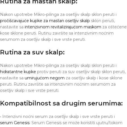
Rutina za mastan skalp:
Nakon upotrebe Mikro-pilinga za osetljiv skalp sklon peruti i
pročišćavajuće kupke za mastan osetljiv skalp
sklon peruti,
nastavite sa
intenzivnom revitalizirajućom maskom
za oštećene
kose sklone peruti. Rutinu završite sa intenzivnim noćnim
serumom za osetljiv skalp i sve vrste peruti.
Rutina za suv skalp:
Nakon upotrebe Mikro-pilinga za osetljiv skalp sklon peruti i
hidratantne kupke
protiv peruti za suv osetljiv skalp sklon peruti,
nastavite sa
umirujućom negom
za osetljiv skalp i kose sklone
peruti. Rutinu završite sa intenzivnim noćnim serumom za
osetljiv skalp i sve vrste peruti.
Kompatibilnost sa drugim serumima:
• Intenzivni noćni serum za osetljiv skalp i sve vrste peruti i
serum Genesis
: Serum Genesis se može koristiti ujutru/tokom