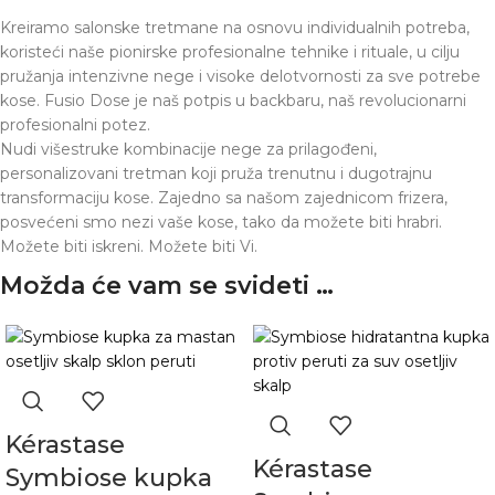
Kreiramo salonske tretmane na osnovu individualnih potreba,
koristeći naše pionirske profesionalne tehnike i rituale, u cilju
pružanja intenzivne nege i visoke delotvornosti za sve potrebe
kose. Fusio Dose je naš potpis u backbaru, naš revolucionarni
profesionalni potez.
Nudi višestruke kombinacije nege za prilagođeni,
personalizovani tretman koji pruža trenutnu i dugotrajnu
transformaciju kose. Zajedno sa našom zajednicom frizera,
posvećeni smo nezi vaše kose, tako da možete biti hrabri.
Možete biti iskreni. Možete biti Vi.
Možda će vam se svideti …
Kérastase
Kérastase
Symbiose kupka