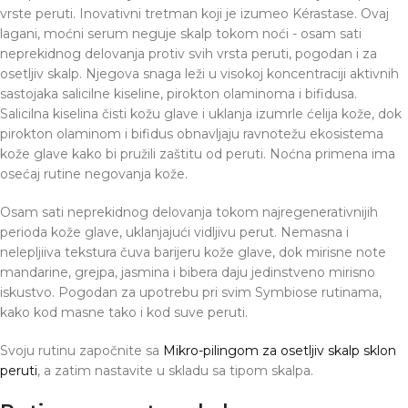
vrste peruti. Inovativni tretman koji je izumeo Kérastase. Ovaj
lagani, moćni serum neguje skalp tokom noći - osam sati
neprekidnog delovanja protiv svih vrsta peruti, pogodan i za
osetljiv skalp. Njegova snaga leži u visokoj koncentraciji aktivnih
sastojaka salicilne kiseline, pirokton olaminoma i bifidusa.
Salicilna kiselina čisti kožu glave i uklanja izumrle ćelija kože, dok
pirokton olaminom i bifidus obnavljaju ravnotežu ekosistema
kože glave kako bi pružili zaštitu od peruti. Noćna primena ima
osećaj rutine negovanja kože.
Osam sati neprekidnog delovanja tokom najregenerativnijih
perioda kože glave, uklanjajući vidljivu perut. Nemasna i
nelepljiiva tekstura čuva barijeru kože glave, dok mirisne note
mandarine, grejpa, jasmina i bibera daju jedinstveno mirisno
iskustvo. Pogodan za upotrebu pri svim Symbiose rutinama,
kako kod masne tako i kod suve peruti.
Svoju rutinu započnite sa
Mikro-pilingom za osetljiv skalp sklon
peruti
, a zatim nastavite u skladu sa tipom skalpa.