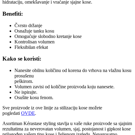
hidrataciju, omekšavanje i vraćanje sjajne kose.
Benefiti:
Čvrsto držanje
Osnažuje tanku kosu
Omogućuje slobodno kretanje kose
Kontrolisan volumen
Fleksibilan efekat
Kako se koristi:
Nanesite obilnu količinu od korena do vrhova na vlažnu kosu
prosušenu
peškirom.
Volumen zavisi od količine proizvoda koju nanesete.
Ne ispirajte.
Osušite kosu fenom.
Sve proizvode iz ove linije za stilizaciju kose možete
pogledati
OVDE
.
Asortiman Kérastase styling stavlja u vaše ruke proizvode sa sjajnim
rezultatima za neverovatan volumen, sjaj, postojanost i gipkost kose
prilagođen vašem tipu kose i željenom izgledu. Neverovatno