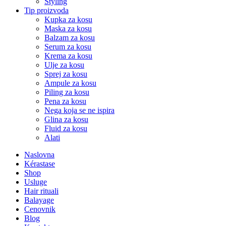
Styling
Tip proizvoda
Kupka za kosu
Maska za kosu
Balzam za kosu
Serum za kosu
Krema za kosu
Ulje za kosu
Sprej za kosu
Ampule za kosu
Piling za kosu
Pena za kosu
Nega koja se ne ispira
Glina za kosu
Fluid za kosu
Alati
Naslovna
Kérastase
Shop
Usluge
Hair rituali
Balayage
Cenovnik
Blog