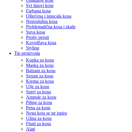
Opadanje kose
Svi tipovi kose
Farbana kosa
Oštećena i ispucala kosa
Neposlušna kosa
Problematična kosa i skalp
Suva kosa
Protiv peruti
Kovrdžava kosa
Styling
Tip proizvoda
Kupka za kosu
Maska za kosu
Balzam za kosu
Serum za kosu
Krema za kosu
Ulje za kosu
Sprej za kosu
Ampule za kosu
Piling za kosu
Pena za kosu
Nega koja se ne ispira
Glina za kosu
Fluid za kosu
Alati