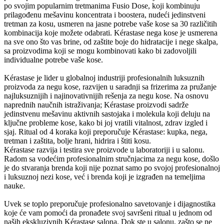
po svojim popularnim tretmanima Fusio Dose, koji kombinuju
prilagođenu mešavinu koncentrata i boostera, nudeći jedinstveni
tretman za kosu, usmeren na jasne potrebe vaše kose sa 30 različitih
kombinacija koje možete odabrati. Kérastase nega kose je usmerena
na sve ono što vas brine, od zaštite boje do hidratacije i nege skalpa,
sa proizvodima koji se mogu kombinovati kako bi zadovoljili
individualne potrebe vaše kose.
Kérastase je lider u globalnoj industriji profesionalnih luksuznih
proizvoda za negu kose, razvijen u saradnji sa frizerima za pružanje
najluksuznijih i najinovativnijih rešenja za negu kose. Na osnovu
naprednih naučnih istraživanja; Kérastase proizvodi sadrže
jedinstvenu mešavinu aktivnih sastojaka i molekula koji deluju na
ključne probleme kose, kako bi joj vratili vitalnost, zdrav izgled i
sjaj. Ritual od 4 koraka koji preporučuje Kérastase: kupka, nega,
tretman i zaštita, bolje hrani, hidrira i štiti kosu.
Kérastase razvija i testira sve proizvode u laboratoriji i u salonu.
Radom sa vodećim profesionalnim stručnjacima za negu kose, došlo
je do stvaranja brenda koji nije poznat samo po svojoj profesionalnoj
i luksuznoj nezi kose, već i brenda koji je izgrađen na temeljima
nauke.
Uvek se toplo preporučuje profesionalno savetovanje i dijagnostika
koje će vam pomoći da pronađete svoj savršeni ritual u jednom od
naših ekskluzivnih Kérastase salona. Dok ste u salonu, zašto se ne