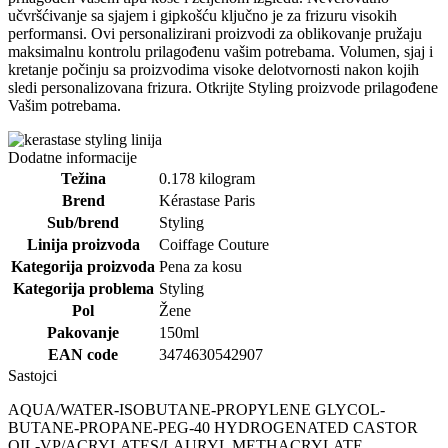
učvršćivanje sa sjajem i gipkošću ključno je za frizuru visokih
performansi. Ovi personalizirani proizvodi za oblikovanje pružaju
maksimalnu kontrolu prilagođenu vašim potrebama. Volumen, sjaj i
kretanje počinju sa proizvodima visoke delotvornosti nakon kojih
sledi personalizovana frizura. Otkrijte Styling proizvode prilagođene
Vašim potrebama.
Dodatne informacije
Težina
0.178 kilogram
Brend
Kérastase Paris
Sub/brend
Styling
Linija proizvoda
Coiffage Couture
Kategorija proizvoda
Pena za kosu
Kategorija problema
Styling
Pol
Žene
Pakovanje
150ml
EAN code
3474630542907
Sastojci
AQUA/WATER-ISOBUTANE-PROPYLENE GLYCOL-
BUTANE-PROPANE-PEG-40 HYDROGENATED CASTOR
OIL-VP/ACRYLATES/LAURYL METHACRYLATE