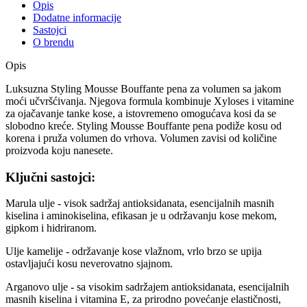
Opis
Dodatne informacije
Sastojci
O brendu
Opis
Luksuzna Styling Mousse Bouffante pena za volumen sa jakom
moći učvršćivanja. Njegova formula kombinuje Xyloses i vitamine
za ojačavanje tanke kose, a istovremeno omogućava kosi da se
slobodno kreće. Styling Mousse Bouffante pena podiže kosu od
korena i pruža volumen do vrhova. Volumen zavisi od količine
proizvoda koju nanesete.
Ključni sastojci:
Marula ulje - visok sadržaj antioksidanata, esencijalnih masnih
kiselina i aminokiselina, efikasan je u održavanju kose mekom,
gipkom i hidriranom.
Ulje kamelije - održavanje kose vlažnom, vrlo brzo se upija
ostavljajući kosu neverovatno sjajnom.
Arganovo ulje - sa visokim sadržajem antioksidanata, esencijalnih
masnih kiselina i vitamina E, za prirodno povećanje elastičnosti,