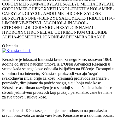
COPOLYMER- AMP-ACRYLATES/ALLYL METHACRYLATE
COPOLYMER-PHENOXYETHANOL-TRIETHANOLAMINE-
CAPRYLYL GLYCOL-AMODIMETHICONE-XYLOSE-
BENZOPHENONE-4-BENZYL SALICYLATE-TRIDECETH-6-
LIMONENE-BENZYL ALCOHOL-LINALOOL-
CITRONELLOL-GERANIOL-HEXYL CINNAMAL-
HYDROXYCITRONELLAL-CETRIMONIUM CHLORIDE-
ALPHA-ISOMETHYL IONONE-PARFUM/FRAGRANCE
O brendu
Kérastase je luksuzni francuski brend za negu kose, osnovan 1964.
godine od strane naučnih timova iz L'Oreal Advanced Research u
vreme kada se nega kose odnosila isključivo na čišćenje. Dostupni u
salonima i na internetu, Kérastase proizvodi vraćaju 'negu'
svakodnevni ritual brige za kosu, kreirajući proizvode za frizere i
potrošače, dizajnirane da podrže snagu, sjaj i boju vaše kose.
Kérastase asortiman razvijen je u saradnji sa naučnicima kako bi se
stvorili jedinstveni proizvodi koji pružaju personalizovane tretmane
za sve tipove i stilove kose.
Fokus brenda Kérastase je na pojedincu odnosno na pronalasku
pravih proizvoda za negu vaše kose. Kérastase je u salonima poznat