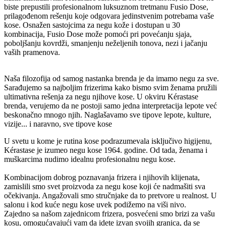
biste prepustili profesionalnom luksuznom tretmanu Fusio Dose,
prilagođenom rešenju koje odgovara jedinstvenim potrebama vaše
kose. Osnažen sastojcima za negu kože i dostupan u 30
kombinacija, Fusio Dose može pomoći pri povećanju sjaja,
poboljšanju kovrdži, smanjenju neželjenih tonova, nezi i jačanju
vaših pramenova.
Naša filozofija od samog nastanka brenda je da imamo negu za sve.
Sarađujemo sa najboljim frizerima kako bismo svim ženama pružili
ultimativna rešenja za negu njihove kose. U okviru Kérastase
brenda, verujemo da ne postoji samo jedna interpretacija lepote već
beskonačno mnogo njih. Naglašavamo sve tipove lepote, kulture,
vizije... i naravno, sve tipove kose
U svetu u kome je rutina kose podrazumevala isključivo higijenu,
Kérastase je izumeo negu kose 1964. godine. Od tada, ženama i
muškarcima nudimo idealnu profesionalnu negu kose.
Kombinacijom dobrog poznavanja frizera i njihovih klijenata,
zamislili smo svet proizvoda za negu kose koji će nadmašiti sva
očekivanja. Angažovali smo stručnjake da to pretvore u realnost. U
salonu i kod kuće negu kose uvek podižemo na viši nivo.
Zajedno sa našom zajednicom frizera, posvećeni smo brizi za vašu
kosu, omogućavajući vam da idete izvan svojih granica, da se