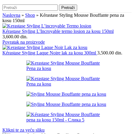
Pretraži
Naslovna
»
Shop
»
Kérastase Styling Mousse Bouffante pena za
kosu 150ml
Kérastase Styling L'Incroyable termo losion za kosu 150ml
3,600.00
din.
Povratak na proizvode
Kérastase Styling Laque Noire lak za kosu 300ml
3,500.00
din.
Klikni te za veću sliku