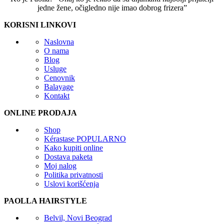
jedne žene, očigledno nije imao dobrog frizera”
KORISNI LINKOVI
Naslovna
O nama
Blog
Usluge
Cenovnik
Balayage
Kontakt
ONLINE PRODAJA
Shop
Kérastase
POPULARNO
Kako kupiti online
Dostava paketa
Moj nalog
Politika privatnosti
Uslovi korišćenja
PAOLLA HAIRSTYLE
Belvil, Novi Beograd