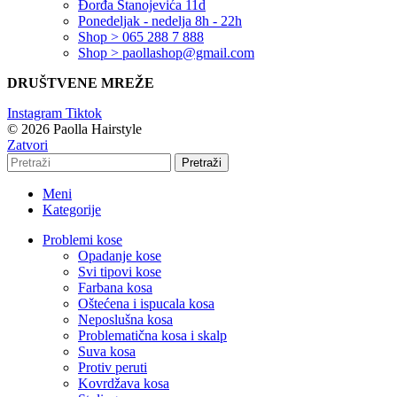
Đorđa Stanojevića 11d
Ponedeljak - nedelja 8h - 22h
Shop > 065 288 7 888
Shop > paollashop@gmail.com
DRUŠTVENE MREŽE
Instagram
Tiktok
© 2026 Paolla Hairstyle
Zatvori
Pretraži
Meni
Kategorije
Problemi kose
Opadanje kose
Svi tipovi kose
Farbana kosa
Oštećena i ispucala kosa
Neposlušna kosa
Problematična kosa i skalp
Suva kosa
Protiv peruti
Kovrdžava kosa