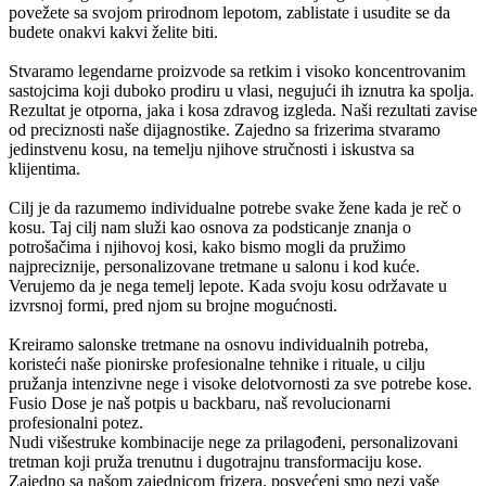
povežete sa svojom prirodnom lepotom, zablistate i usudite se da
budete onakvi kakvi želite biti.
Stvaramo legendarne proizvode sa retkim i visoko koncentrovanim
sastojcima koji duboko prodiru u vlasi, negujući ih iznutra ka spolja.
Rezultat je otporna, jaka i kosa zdravog izgleda. Naši rezultati zavise
od preciznosti naše dijagnostike. Zajedno sa frizerima stvaramo
jedinstvenu kosu, na temelju njihove stručnosti i iskustva sa
klijentima.
Cilj je da razumemo individualne potrebe svake žene kada je reč o
kosu. Taj cilj nam služi kao osnova za podsticanje znanja o
potrošačima i njihovoj kosi, kako bismo mogli da pružimo
najpreciznije, personalizovane tretmane u salonu i kod kuće.
Verujemo da je nega temelj lepote. Kada svoju kosu održavate u
izvrsnoj formi, pred njom su brojne mogućnosti.
Kreiramo salonske tretmane na osnovu individualnih potreba,
koristeći naše pionirske profesionalne tehnike i rituale, u cilju
pružanja intenzivne nege i visoke delotvornosti za sve potrebe kose.
Fusio Dose je naš potpis u backbaru, naš revolucionarni
profesionalni potez.
Nudi višestruke kombinacije nege za prilagođeni, personalizovani
tretman koji pruža trenutnu i dugotrajnu transformaciju kose.
Zajedno sa našom zajednicom frizera, posvećeni smo nezi vaše