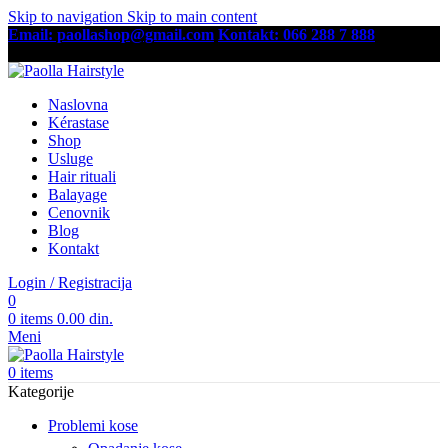
Skip to navigation
Skip to main content
Email: paollashop@gmail.com
Kontakt: 066 288 7 888
Besplatna dostava preko 6,500 RSD
Naslovna
Kérastase
Shop
Usluge
Hair rituali
Balayage
Cenovnik
Blog
Kontakt
Login / Registracija
0
0
items
0.00
din.
Meni
0
items
Kategorije
Problemi kose