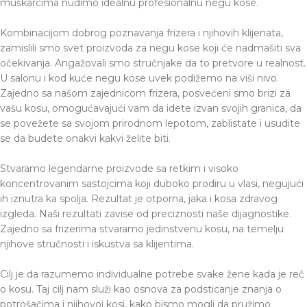
muškarcima nudimo idealnu profesionalnu negu kose.
Kombinacijom dobrog poznavanja frizera i njihovih klijenata,
zamislili smo svet proizvoda za negu kose koji će nadmašiti sva
očekivanja. Angažovali smo stručnjake da to pretvore u realnost.
U salonu i kod kuće negu kose uvek podižemo na viši nivo.
Zajedno sa našom zajednicom frizera, posvećeni smo brizi za
vašu kosu, omogućavajući vam da idete izvan svojih granica, da
se povežete sa svojom prirodnom lepotom, zablistate i usudite
se da budete onakvi kakvi želite biti.
Stvaramo legendarne proizvode sa retkim i visoko
koncentrovanim sastojcima koji duboko prodiru u vlasi, negujući
ih iznutra ka spolja. Rezultat je otporna, jaka i kosa zdravog
izgleda. Naši rezultati zavise od preciznosti naše dijagnostike.
Zajedno sa frizerima stvaramo jedinstvenu kosu, na temelju
njihove stručnosti i iskustva sa klijentima.
Cilj je da razumemo individualne potrebe svake žene kada je reč
o kosu. Taj cilj nam služi kao osnova za podsticanje znanja o
potrošačima i njihovoj kosi, kako bismo mogli da pružimo