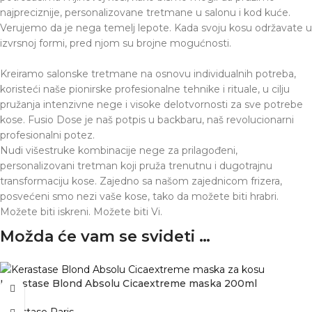
najpreciznije, personalizovane tretmane u salonu i kod kuće.
Verujemo da je nega temelj lepote. Kada svoju kosu održavate u
izvrsnoj formi, pred njom su brojne mogućnosti.
Kreiramo salonske tretmane na osnovu individualnih potreba,
koristeći naše pionirske profesionalne tehnike i rituale, u cilju
pružanja intenzivne nege i visoke delotvornosti za sve potrebe
kose. Fusio Dose je naš potpis u backbaru, naš revolucionarni
profesionalni potez.
Nudi višestruke kombinacije nege za prilagođeni,
personalizovani tretman koji pruža trenutnu i dugotrajnu
transformaciju kose. Zajedno sa našom zajednicom frizera,
posvećeni smo nezi vaše kose, tako da možete biti hrabri.
Možete biti iskreni. Možete biti Vi.
Možda će vam se svideti …
Kérastase Blond Absolu Cicaextreme maska 200ml
Kérastase Paris