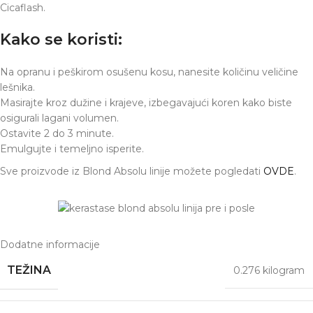
Cicaflash.
Kako se koristi:
Na opranu i peškirom osušenu kosu, nanesite količinu veličine
lešnika.
Masirajte kroz dužine i krajeve, izbegavajući koren kako biste
osigurali lagani volumen.
Ostavite 2 do 3 minute.
Emulgujte i temeljno isperite.
Sve proizvode iz Blond Absolu linije možete pogledati
OVDE
.
Dodatne informacije
TEŽINA
0.276 kilogram