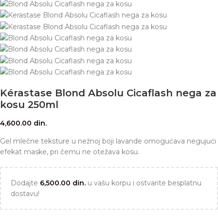
Kérastase Blond Absolu Cicaflash nega za
kosu 250ml
4,600.00
din.
Gel mlečne teksture u nežnoj boji lavande omogućava negujući
efekat maske, pri čemu ne otežava kosu.
Dodajte
6,500.00
din.
u vašu korpu i ostvarite besplatnu
dostavu!