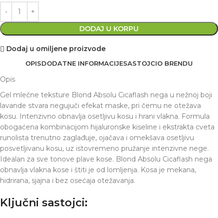
DODAJ U KORPU
Dodaj u omiljene proizvode
OPIS
DODATNE INFORMACIJE
SASTOJCI
O BRENDU
Opis
Gel mlečne teksture Blond Absolu Cicaflash nega u nežnoj boji
lavande stvara negujuči efekat maske, pri čemu ne otežava
kosu. Intenzivno obnavlja osetljivu kosu i hrani vlakna. Formula
obogaćena kombinacijom hijaluronske kiseline i ekstrakta cveta
runolista trenutno zaglađuje, ojačava i omekšava osetljivu
posvetljivanu kosu, uz istovremeno pružanje intenzivne nege.
Idealan za sve tonove plave kose. Blond Absolu Cicaflash nega
obnavlja vlakna kose i štiti je od lomljenja. Kosa je mekana,
hidrirana, sjajna i bez osećaja otežavanja.
Ključni sastojci: