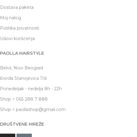
Dostava paketa
Moj nalog
Politika privatnosti
Uslovi korišćenja
PAOLLA HAIRSTYLE
Belvil, Novi Beograd
Đorđa Stanojevića 11d
Ponedeljak - nedelja 8h - 22h
Shop > 065 288 7 888
Shop > paollashop@gmail.com
DRUŠTVENE MREŽE