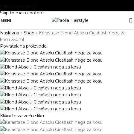
Skip to navigation
Skip to main content
MENI
Naslovna
»
Shop
»
Kérastase Blond Absolu Cicaflash nega za
kosu 250ml
Povratak na proizvode
Klikni te za veću sliku