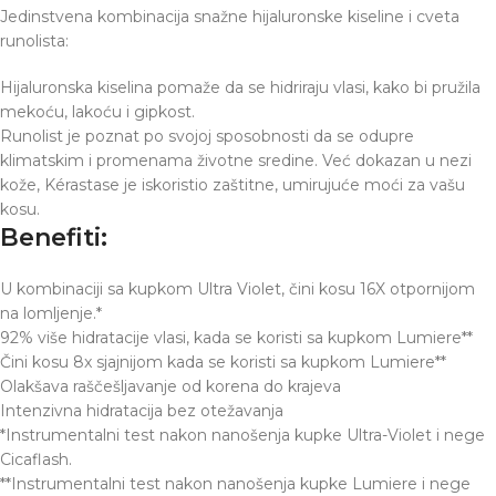
Jedinstvena kombinacija snažne hijaluronske kiseline i cveta
runolista:
Hijaluronska kiselina pomaže da se hidriraju vlasi, kako bi pružila
mekoću, lakoću i gipkost.
Runolist je poznat po svojoj sposobnosti da se odupre
klimatskim i promenama životne sredine. Već dokazan u nezi
kože, Kérastase je iskoristio zaštitne, umirujuće moći za vašu
kosu.
Benefiti:
U kombinaciji sa kupkom Ultra Violet, čini kosu 16X otpornijom
na lomljenje.*
92% više hidratacije vlasi, kada se koristi sa kupkom Lumiere**
Čini kosu 8x sjajnijom kada se koristi sa kupkom Lumiere**
Olakšava raščešljavanje od korena do krajeva
Intenzivna hidratacija bez otežavanja
*Instrumentalni test nakon nanošenja kupke Ultra-Violet i nege
Cicaflash.
**Instrumentalni test nakon nanošenja kupke Lumiere i nege