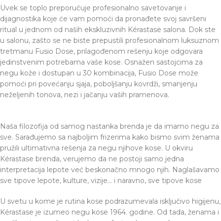
Uvek se toplo preporučuje profesionalno savetovanje i
dijagnostika koje će vam pomoći da pronađete svoj savršeni
ritual u jednom od naših ekskluzivnih Kérastase salona. Dok ste
u salonu, zašto se ne biste prepustili profesionalnom luksuznom
tretmanu Fusio Dose, prilagođenom rešenju koje odgovara
jedinstvenim potrebama vaše kose. Osnažen sastojcima za
negu kože i dostupan u 30 kombinacija, Fusio Dose može
pomoći pri povećanju sjaja, poboljšanju kovrdži, smanjenju
neželjenih tonova, nezi i jačanju vaših pramenova.
Naša filozofija od samog nastanka brenda je da imamo negu za
sve. Sarađujemo sa najboljim frizerima kako bismo svim ženama
pružili ultimativna rešenja za negu njihove kose. U okviru
Kérastase brenda, verujemo da ne postoji samo jedna
interpretacija lepote već beskonačno mnogo njih. Naglašavamo
sve tipove lepote, kulture, vizije... i naravno, sve tipove kose
U svetu u kome je rutina kose podrazumevala isključivo higijenu,
Kérastase je izumeo negu kose 1964. godine. Od tada, ženama i