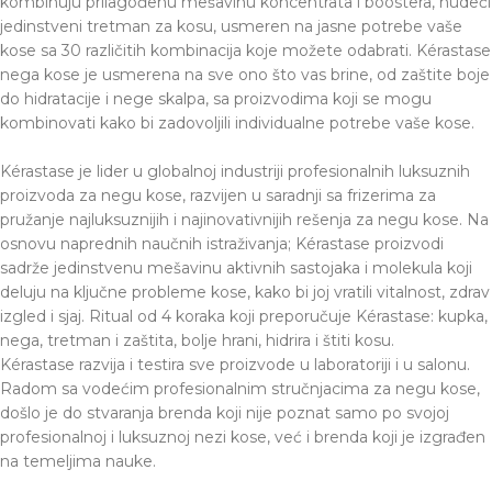
kombinuju prilagođenu mešavinu koncentrata i boostera, nudeći
jedinstveni tretman za kosu, usmeren na jasne potrebe vaše
kose sa 30 različitih kombinacija koje možete odabrati. Kérastase
nega kose je usmerena na sve ono što vas brine, od zaštite boje
do hidratacije i nege skalpa, sa proizvodima koji se mogu
kombinovati kako bi zadovoljili individualne potrebe vaše kose.
Kérastase je lider u globalnoj industriji profesionalnih luksuznih
proizvoda za negu kose, razvijen u saradnji sa frizerima za
pružanje najluksuznijih i najinovativnijih rešenja za negu kose. Na
osnovu naprednih naučnih istraživanja; Kérastase proizvodi
sadrže jedinstvenu mešavinu aktivnih sastojaka i molekula koji
deluju na ključne probleme kose, kako bi joj vratili vitalnost, zdrav
izgled i sjaj. Ritual od 4 koraka koji preporučuje Kérastase: kupka,
nega, tretman i zaštita, bolje hrani, hidrira i štiti kosu.
Kérastase razvija i testira sve proizvode u laboratoriji i u salonu.
Radom sa vodećim profesionalnim stručnjacima za negu kose,
došlo je do stvaranja brenda koji nije poznat samo po svojoj
profesionalnoj i luksuznoj nezi kose, već i brenda koji je izgrađen
na temeljima nauke.