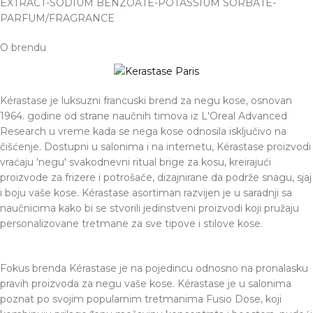
EXTRACT-SODIUM BENZOATE-POTASSIUM SORBATE-
PARFUM/FRAGRANCE
O brendu
Kérastase je luksuzni francuski brend za negu kose, osnovan
1964. godine od strane naučnih timova iz L'Oreal Advanced
Research u vreme kada se nega kose odnosila isključivo na
čišćenje. Dostupni u salonima i na internetu, Kérastase proizvodi
vraćaju 'negu' svakodnevni ritual brige za kosu, kreirajući
proizvode za frizere i potrošače, dizajnirane da podrže snagu, sjaj
i boju vaše kose. Kérastase asortiman razvijen je u saradnji sa
naučnicima kako bi se stvorili jedinstveni proizvodi koji pružaju
personalizovane tretmane za sve tipove i stilove kose.
Fokus brenda Kérastase je na pojedincu odnosno na pronalasku
pravih proizvoda za negu vaše kose. Kérastase je u salonima
poznat po svojim popularnim tretmanima Fusio Dose, koji