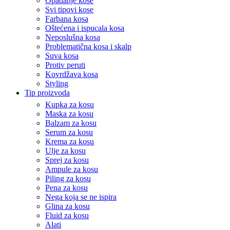
Opadanje kose
Svi tipovi kose
Farbana kosa
Oštećena i ispucala kosa
Neposlušna kosa
Problematična kosa i skalp
Suva kosa
Protiv peruti
Kovrdžava kosa
Styling
Tip proizvoda
Kupka za kosu
Maska za kosu
Balzam za kosu
Serum za kosu
Krema za kosu
Ulje za kosu
Sprej za kosu
Ampule za kosu
Piling za kosu
Pena za kosu
Nega koja se ne ispira
Glina za kosu
Fluid za kosu
Alati