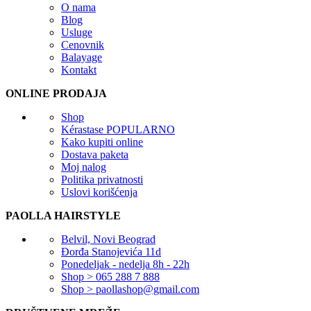
O nama
Blog
Usluge
Cenovnik
Balayage
Kontakt
ONLINE PRODAJA
Shop
Kérastase
POPULARNO
Kako kupiti online
Dostava paketa
Moj nalog
Politika privatnosti
Uslovi korišćenja
PAOLLA HAIRSTYLE
Belvil, Novi Beograd
Đorđa Stanojevića 11d
Ponedeljak - nedelja 8h - 22h
Shop > 065 288 7 888
Shop > paollashop@gmail.com