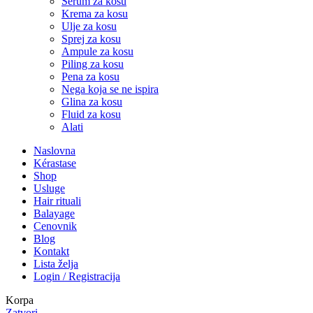
Serum za kosu
Krema za kosu
Ulje za kosu
Sprej za kosu
Ampule za kosu
Piling za kosu
Pena za kosu
Nega koja se ne ispira
Glina za kosu
Fluid za kosu
Alati
Naslovna
Kérastase
Shop
Usluge
Hair rituali
Balayage
Cenovnik
Blog
Kontakt
Lista želja
Login / Registracija
Korpa
Zatvori