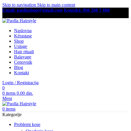
Skip to navigation
Skip to main content
Email: paollashop@gmail.com
Kontakt: 066 288 7 888
Besplatna dostava preko 6,500 RSD
Naslovna
Kérastase
Shop
Usluge
Hair rituali
Balayage
Cenovnik
Blog
Kontakt
Login / Registracija
0
0
items
0.00
din.
Meni
0
items
Kategorije
Problemi kose