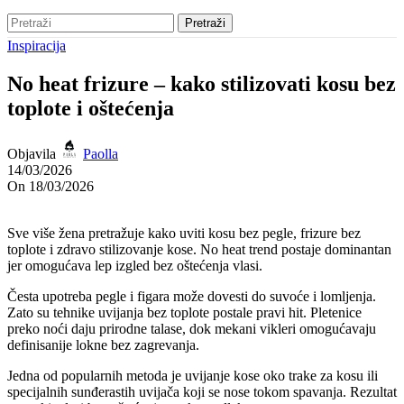
Pretraži
Inspiracija
No heat frizure – kako stilizovati kosu bez
toplote i oštećenja
Objavila
Paolla
14/03/2026
On 18/03/2026
Sve više žena pretražuje kako uviti kosu bez pegle, frizure bez
toplote i zdravo stilizovanje kose. No heat trend postaje dominantan
jer omogućava lep izgled bez oštećenja vlasi.
Česta upotreba pegle i figara može dovesti do suvoće i lomljenja.
Zato su tehnike uvijanja bez toplote postale pravi hit. Pletenice
preko noći daju prirodne talase, dok mekani vikleri omogućavaju
definisanije lokne bez zagrevanja.
Jedna od popularnih metoda je uvijanje kose oko trake za kosu ili
specijalnih sunđerastih uvijača koji se nose tokom spavanja. Rezultat