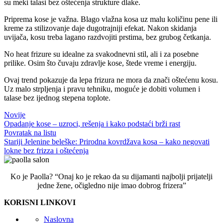
su meki talasi bez oštećenja strukture dlake.
Priprema kose je važna. Blago vlažna kosa uz malu količinu pene ili
kreme za stilizovanje daje dugotrajniji efekat. Nakon skidanja
uvijača, kosu treba lagano razdvojiti prstima, bez grubog četkanja.
No heat frizure su idealne za svakodnevni stil, ali i za posebne
prilike. Osim što čuvaju zdravlje kose, štede vreme i energiju.
Ovaj trend pokazuje da lepa frizura ne mora da znači oštećenu kosu.
Uz malo strpljenja i pravu tehniku, moguće je dobiti volumen i
talase bez ijednog stepena toplote.
Novije
Opadanje kose – uzroci, rešenja i kako podstaći brži rast
Povratak na listu
Stariji
Jelenine beleške: Prirodna kovrdžava kosa – kako negovati
lokne bez frizza i oštećenja
Ko je Paolla? “Onaj ko je rekao da su dijamanti najbolji prijatelji
jedne žene, očigledno nije imao dobrog frizera”
KORISNI LINKOVI
Naslovna