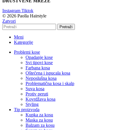
DRUŠTVENE MREŽE
Instagram
Tiktok
© 2026 Paolla Hairstyle
Zatvori
Pretraži
Meni
Kategorije
Problemi kose
Opadanje kose
Svi tipovi kose
Farbana kosa
Oštećena i ispucala kosa
Neposlušna kosa
Problematična kosa i skalp
Suva kosa
Protiv peruti
Kovrdžava kosa
Styling
Tip proizvoda
Kupka za kosu
Maska za kosu
Balzam za kosu