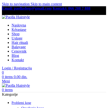
Skip to navigation
Skip to main content
Email: paollashop@gmail.com
Kontakt: 066 288 7 888
Besplatna dostava preko 6,500 RSD
Naslovna
Kérastase
Shop
Usluge
Hair rituali
Balayage
Cenovnik
Blog
Kontakt
Login / Registracija
0
0
items
0.00
din.
Meni
0
items
Kategorije
Problemi kose