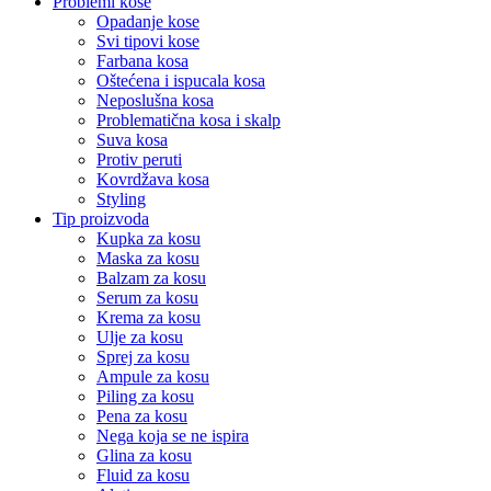
Problemi kose
Opadanje kose
Svi tipovi kose
Farbana kosa
Oštećena i ispucala kosa
Neposlušna kosa
Problematična kosa i skalp
Suva kosa
Protiv peruti
Kovrdžava kosa
Styling
Tip proizvoda
Kupka za kosu
Maska za kosu
Balzam za kosu
Serum za kosu
Krema za kosu
Ulje za kosu
Sprej za kosu
Ampule za kosu
Piling za kosu
Pena za kosu
Nega koja se ne ispira
Glina za kosu
Fluid za kosu