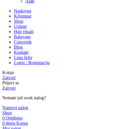
Alati
Naslovna
Kérastase
Shop
Usluge
Hair rituali
Balayage
Cenovnik
Blog
Kontakt
Lista želja
Login / Registracija
Korpa
Zatvori
Prijavi se
Zatvori
Nemate još uvek nalog?
Napravi nalog
Shop
0
Omiljeno
0
items
Korpa
Moj nalog