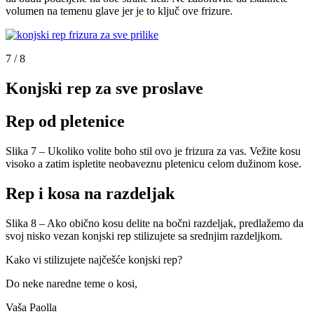
volumen na temenu glave jer je to ključ ove frizure.
7 / 8
Konjski rep za sve proslave
Rep od pletenice
Slika 7 – Ukoliko volite boho stil ovo je frizura za vas. Vežite kosu
visoko a zatim ispletite neobaveznu pletenicu celom dužinom kose.
Rep i kosa na razdeljak
Slika 8 – Ako obično kosu delite na bočni razdeljak, predlažemo da
svoj nisko vezan konjski rep stilizujete sa srednjim razdeljkom.
Kako vi stilizujete najčešće konjski rep?
Do neke naredne teme o kosi,
Vaša Paolla