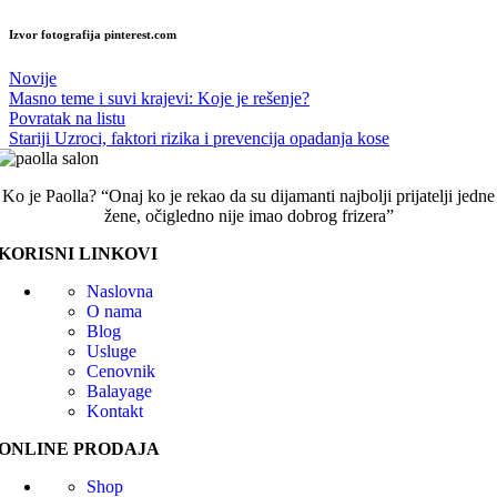
Izvor fotografija pinterest.com
Novije
Masno teme i suvi krajevi: Koje je rešenje?
Povratak na listu
Stariji
Uzroci, faktori rizika i prevencija opadanja kose
Ko je Paolla? “Onaj ko je rekao da su dijamanti najbolji prijatelji jedne
žene, očigledno nije imao dobrog frizera”
KORISNI LINKOVI
Naslovna
O nama
Blog
Usluge
Cenovnik
Balayage
Kontakt
ONLINE PRODAJA
Shop