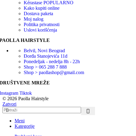
Kérastase
POPULARNO
Kako kupiti online
Dostava paketa
Moj nalog
Politika privatnosti
Uslovi korišćenja
PAOLLA HAIRSTYLE
Belvil, Novi Beograd
Đorđa Stanojevića 11d
Ponedeljak - nedelja 8h - 22h
Shop > 065 288 7 888
Shop > paollashop@gmail.com
DRUŠTVENE MREŽE
Instagram
Tiktok
© 2026 Paolla Hairstyle
Zatvori
Meni
Kategorije