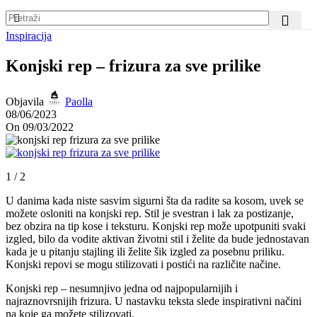
Inspiracija
Konjski rep – frizura za sve prilike
Objavila
Paolla
08/06/2023
On 09/03/2022
1 / 2
U danima kada niste sasvim sigurni šta da radite sa kosom, uvek se
možete osloniti na konjski rep. Stil je svestran i lak za postizanje,
bez obzira na tip kose i teksturu. Konjski rep može upotpuniti svaki
izgled, bilo da vodite aktivan životni stil i želite da bude jednostavan
kada je u pitanju stajling ili želite šik izgled za posebnu priliku.
Konjski repovi se mogu stilizovati i postići na različite načine.
Konjski rep – n
esumnjivo jedna od najpopularnijih i
najraznovrsnijih frizura.
U nastavku teksta slede inspirativni načini
na koje ga možete stilizovati.