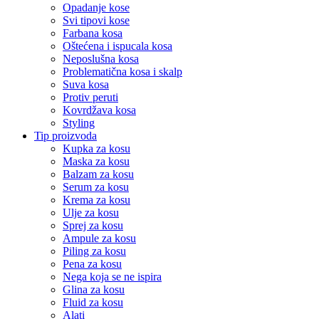
Opadanje kose
Svi tipovi kose
Farbana kosa
Oštećena i ispucala kosa
Neposlušna kosa
Problematična kosa i skalp
Suva kosa
Protiv peruti
Kovrdžava kosa
Styling
Tip proizvoda
Kupka za kosu
Maska za kosu
Balzam za kosu
Serum za kosu
Krema za kosu
Ulje za kosu
Sprej za kosu
Ampule za kosu
Piling za kosu
Pena za kosu
Nega koja se ne ispira
Glina za kosu
Fluid za kosu
Alati