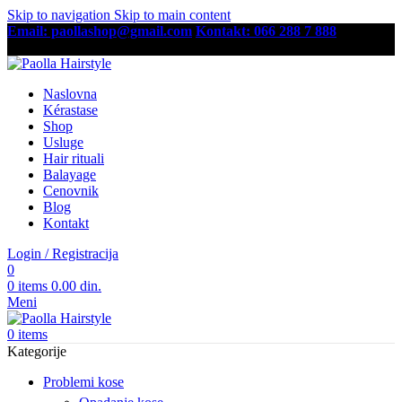
Skip to navigation
Skip to main content
Email: paollashop@gmail.com
Kontakt: 066 288 7 888
Besplatna dostava preko 6,500 RSD
Naslovna
Kérastase
Shop
Usluge
Hair rituali
Balayage
Cenovnik
Blog
Kontakt
Login / Registracija
0
0
items
0.00
din.
Meni
0
items
Kategorije
Problemi kose