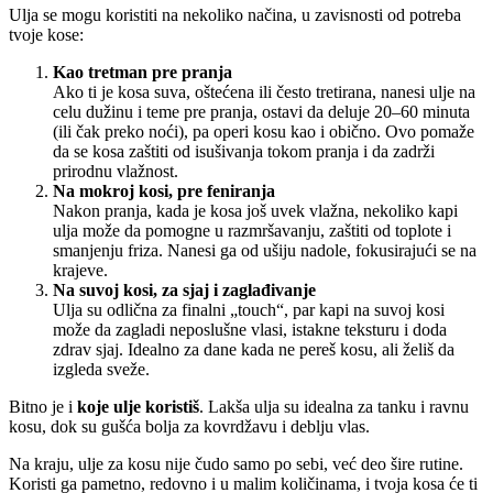
Ulja se mogu koristiti na nekoliko načina, u zavisnosti od potreba
tvoje kose:
Kao tretman pre pranja
Ako ti je kosa suva, oštećena ili često tretirana, nanesi ulje na
celu dužinu i teme pre pranja, ostavi da deluje 20–60 minuta
(ili čak preko noći), pa operi kosu kao i obično. Ovo pomaže
da se kosa zaštiti od isušivanja tokom pranja i da zadrži
prirodnu vlažnost.
Na mokroj kosi, pre feniranja
Nakon pranja, kada je kosa još uvek vlažna, nekoliko kapi
ulja može da pomogne u razmršavanju, zaštiti od toplote i
smanjenju friza. Nanesi ga od ušiju nadole, fokusirajući se na
krajeve.
Na suvoj kosi, za sjaj i zaglađivanje
Ulja su odlična za finalni „touch“, par kapi na suvoj kosi
može da zagladi neposlušne vlasi, istakne teksturu i doda
zdrav sjaj. Idealno za dane kada ne pereš kosu, ali želiš da
izgleda sveže.
Bitno je i
koje ulje koristiš
. Lakša ulja su idealna za tanku i ravnu
kosu, dok su gušća bolja za kovrdžavu i deblju vlas.
Na kraju, ulje za kosu nije čudo samo po sebi, već deo šire rutine.
Koristi ga pametno, redovno i u malim količinama, i tvoja kosa će ti