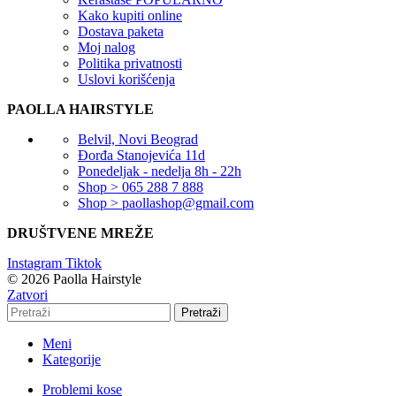
Kako kupiti online
Dostava paketa
Moj nalog
Politika privatnosti
Uslovi korišćenja
PAOLLA HAIRSTYLE
Belvil, Novi Beograd
Đorđa Stanojevića 11d
Ponedeljak - nedelja 8h - 22h
Shop > 065 288 7 888
Shop > paollashop@gmail.com
DRUŠTVENE MREŽE
Instagram
Tiktok
© 2026 Paolla Hairstyle
Zatvori
Pretraži
Meni
Kategorije
Problemi kose