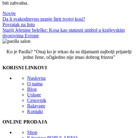
biti zahvalna.
Novije
Da li svakodnevno pranje šteti tvojoj kosi?
Povratak na listu
Stariji
Jelenine beleške: Kosa kao statusni simbol u kraljevskim
dvorovima Evrope
Ko je Paolla? “Onaj ko je rekao da su dijamanti najbolji prijatelji
jedne žene, očigledno nije imao dobrog frizera”
KORISNI LINKOVI
Naslovna
O nama
Blog
Usluge
Cenovnik
Balayage
Kontakt
ONLINE PRODAJA
Shop
Kérastase
POPULARNO