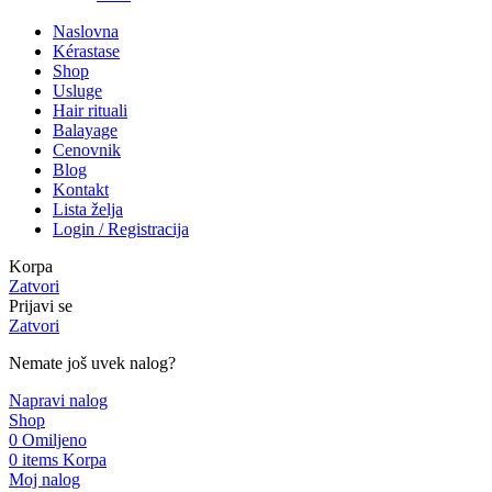
Naslovna
Kérastase
Shop
Usluge
Hair rituali
Balayage
Cenovnik
Blog
Kontakt
Lista želja
Login / Registracija
Korpa
Zatvori
Prijavi se
Zatvori
Nemate još uvek nalog?
Napravi nalog
Shop
0
Omiljeno
0
items
Korpa
Moj nalog