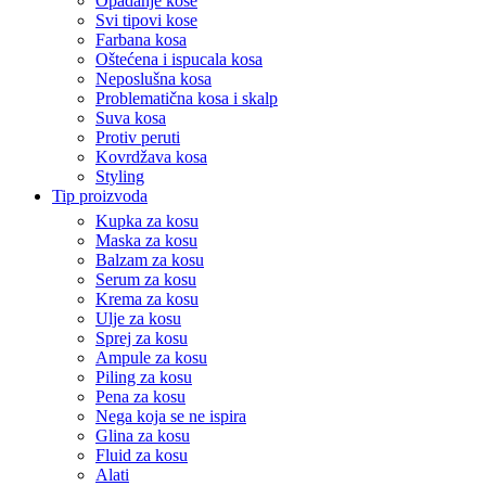
Opadanje kose
Svi tipovi kose
Farbana kosa
Oštećena i ispucala kosa
Neposlušna kosa
Problematična kosa i skalp
Suva kosa
Protiv peruti
Kovrdžava kosa
Styling
Tip proizvoda
Kupka za kosu
Maska za kosu
Balzam za kosu
Serum za kosu
Krema za kosu
Ulje za kosu
Sprej za kosu
Ampule za kosu
Piling za kosu
Pena za kosu
Nega koja se ne ispira
Glina za kosu
Fluid za kosu
Alati