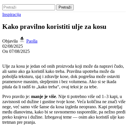
Pretraži
Inspiracija
Kako pravilno koristiti ulje za kosu
Objavila
Paolla
02/08/2025
On 07/08/2025
Ulje za kosu je jedan od onih proizvoda koji može da napravi čudo,
ali samo ako ga koristiš kako treba. Pravilna upotreba može da
poboljša teksturu, sjaj i zdravlje kose, dok pogrešna može ostaviti
pramenove masnim, slepljenim i bez volumena. Ako si se ikada
pitala da li radiš to „kako treba“, ovaj tekst je za tebe.
Prvo pravilo je:
manje je više
. Nije ti potrebno više od 1–3 kapi, u
zavisnosti od dužine i gustine tvoje kose. Veća količina ne znači više
nege, već samo više šanse da kosa izgleda neoprano. Kapi protrljaj
među dlanovima, kako bi se ravnomerno rasporedile, pa nežno pređi
preko krajeva i dužine. Izbegavaj teme — osim ako koristiš ulje kao
tretman pre pranja.