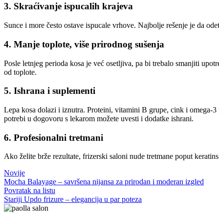
3. Skraćivanje ispucalih krajeva
Sunce i more često ostave ispucale vrhove. Najbolje rešenje je da odete
4. Manje toplote, više prirodnog sušenja
Posle letnjeg perioda kosa je već osetljiva, pa bi trebalo smanjiti upo
od toplote.
5. Ishrana i suplementi
Lepa kosa dolazi i iznutra. Proteini, vitamini B grupe, cink i omega-3
potrebi u dogovoru s lekarom možete uvesti i dodatke ishrani.
6. Profesionalni tretmani
Ako želite brže rezultate, frizerski saloni nude tretmane poput kerati
Novije
Mocha Balayage – savršena nijansa za prirodan i moderan izgled
Povratak na listu
Stariji
Updo frizure – elegancija u par poteza