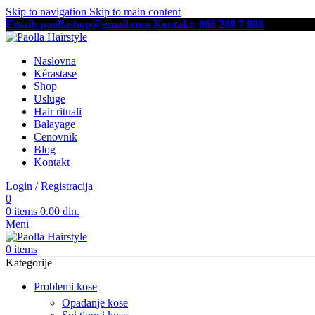
Skip to navigation
Skip to main content
Email: paollashop@gmail.com
Kontakt: 066 288 7 888
Besplatna
Naslovna
Kérastase
Shop
Usluge
Hair rituali
Balayage
Cenovnik
Blog
Kontakt
Login / Registracija
0
0
items
0.00
din.
Meni
0
items
Kategorije
Problemi kose
Opadanje kose