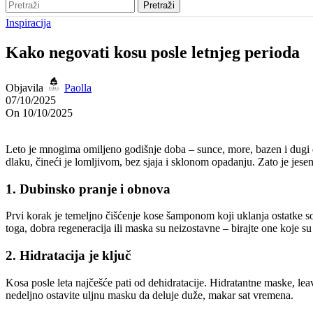
Pretraži
Inspiracija
Kako negovati kosu posle letnjeg perioda
Objavila
Paolla
07/10/2025
On 10/10/2025
Leto je mnogima omiljeno godišnje doba – sunce, more, bazen i dugi da
dlaku, čineći je lomljivom, bez sjaja i sklonom opadanju. Zato je jese
1. Dubinsko pranje i obnova
Prvi korak je temeljno čišćenje kose šamponom koji uklanja ostatke so
toga, dobra regeneracija ili maska su neizostavne – birajte one koje s
2. Hidratacija je ključ
Kosa posle leta najčešće pati od dehidratacije. Hidratantne maske, l
nedeljno ostavite uljnu masku da deluje duže, makar sat vremena.