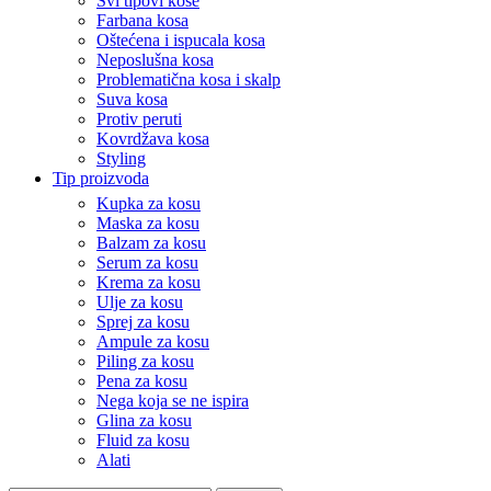
Svi tipovi kose
Farbana kosa
Oštećena i ispucala kosa
Neposlušna kosa
Problematična kosa i skalp
Suva kosa
Protiv peruti
Kovrdžava kosa
Styling
Tip proizvoda
Kupka za kosu
Maska za kosu
Balzam za kosu
Serum za kosu
Krema za kosu
Ulje za kosu
Sprej za kosu
Ampule za kosu
Piling za kosu
Pena za kosu
Nega koja se ne ispira
Glina za kosu
Fluid za kosu
Alati