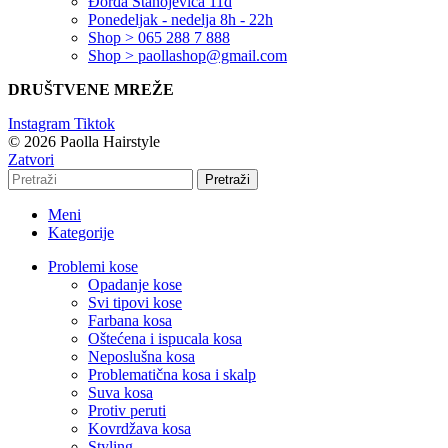
Đorđa Stanojevića 11d
Ponedeljak - nedelja 8h - 22h
Shop > 065 288 7 888
Shop > paollashop@gmail.com
DRUŠTVENE MREŽE
Instagram
Tiktok
© 2026 Paolla Hairstyle
Zatvori
Pretraži
Meni
Kategorije
Problemi kose
Opadanje kose
Svi tipovi kose
Farbana kosa
Oštećena i ispucala kosa
Neposlušna kosa
Problematična kosa i skalp
Suva kosa
Protiv peruti
Kovrdžava kosa
Styling