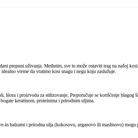
ni prepuni uživanja. Međutim, sve to može ostaviti trag na našoj kosi. 
n idealno vreme da vratimo kosi snagu i negu koju zaslužuje.
li, hlora i proizvoda za stilizovanje. Preporučuje se korišćenje blagog
u bogate keratinom, proteinima i prirodnim uljima.
eave-in balzami i prirodna ulja (kokosovo, arganovo ili maslinovo) mo