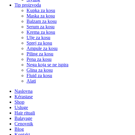
Tip proizvoda
Kupka za kosu
Maska za kosu
Balzam za kosu
Serum za kosu
Krema za kosu
Ulje za kosu
Sprej za kosu
Ampule za kosu
Piling za kosu
Pena za kosu
Nega koja se ne ispira
Glina za kosu
Fluid za kosu
Alati
Naslovna
Kérastase
Shop
Usluge
Hair rituali
Balayage
Cenovnik
Blog
Kontakt