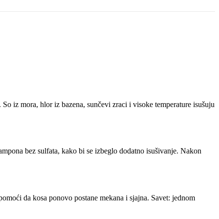
So iz mora, hlor iz bazena, sunčevi zraci i visoke temperature isušuju
 šampona bez sulfata, kako bi se izbeglo dodatno isušivanje. Nakon
gu pomoći da kosa ponovo postane mekana i sjajna. Savet: jednom