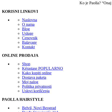
Ko je Paolla? “Onaj k
KORISNI LINKOVI
Naslovna
O nama
Blog
Usluge
Cenovnik
Balayage
Kontakt
ONLINE PRODAJA
Shop
Kérastase
POPULARNO
Kako kupiti online
Dostava paketa
Moj nalog
Politika privatnosti
Uslovi korišćenja
PAOLLA HAIRSTYLE
Belvil, Novi Beograd