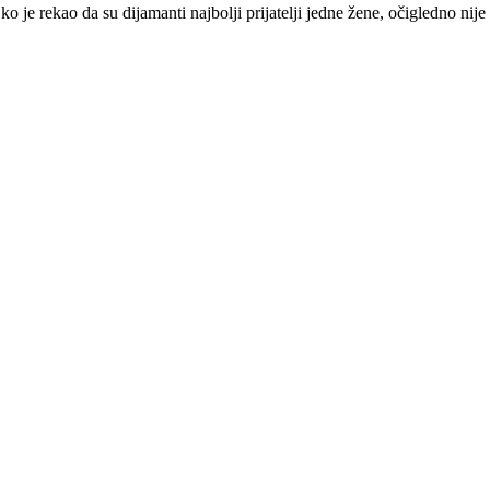
o je rekao da su dijamanti najbolji prijatelji jedne žene, očigledno nij