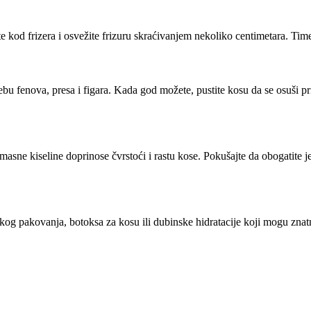
 kod frizera i osvežite frizuru skraćivanjem nekoliko centimetara. Time ć
trebu fenova, presa i figara. Kada god možete, pustite kosu da se osuši p
 masne kiseline doprinose čvrstoći i rastu kose. Pokušajte da obogatite
nskog pakovanja, botoksa za kosu ili dubinske hidratacije koji mogu zna