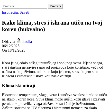
Pretraži
Inspiracija
,
Saveti
Kako klima, stres i ishrana utiču na tvoj
koren (bukvalno)
Objavila
Paolla
06/12/2025
On 18/12/2025
Kosa je ogledalo našeg unutrašnjeg i spoljnog sveta. Njena snaga,
sjaj i gustina ne zavise samo od proizvoda koje koristimo, već i od
načina na koji živimo, od hrane koju jedemo, stresa kojem smo
izloženi i klimatskih uslova koji nas okružuju.
Klimatski uticaji
Ekstremne temperature, vlaga, vetar i sunčeva svetlost direktno utiču
na skalp i koren kose. Suva klima može isušiti kožu glave i izazvati
perut, dok prevelika vlaga otežava kosu i čini je beživotnom.
Zaštitni sprejevi sa UV filterima i hidratantni tretmani za skalp