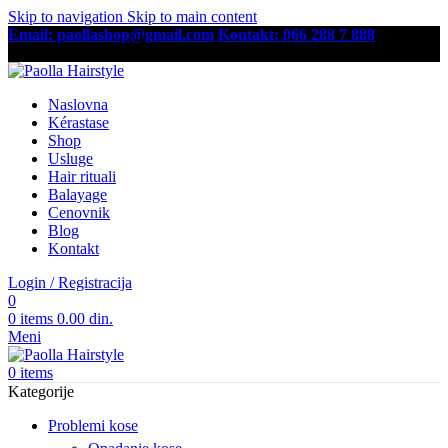
Skip to navigation
Skip to main content
Email: paollashop@gmail.com
Kontakt: 066 288 7 888
Besplatna dostava preko 6,500 RSD
Naslovna
Kérastase
Shop
Usluge
Hair rituali
Balayage
Cenovnik
Blog
Kontakt
Login / Registracija
0
0
items
0.00
din.
Meni
0
items
Kategorije
Problemi kose