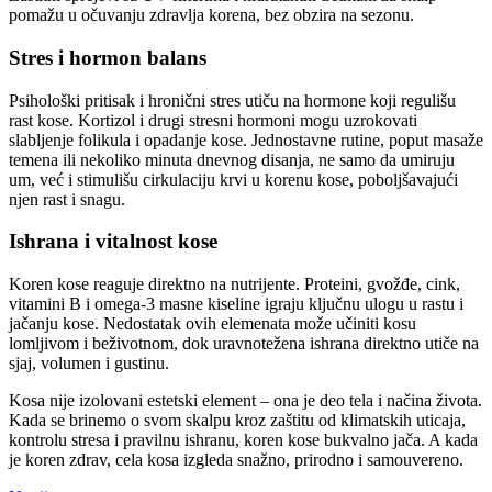
pomažu u očuvanju zdravlja korena, bez obzira na sezonu.
Stres i hormon balans
Psihološki pritisak i hronični stres utiču na hormone koji regulišu
rast kose. Kortizol i drugi stresni hormoni mogu uzrokovati
slabljenje folikula i opadanje kose. Jednostavne rutine, poput masaže
temena ili nekoliko minuta dnevnog disanja, ne samo da umiruju
um, već i stimulišu cirkulaciju krvi u korenu kose, poboljšavajući
njen rast i snagu.
Ishrana i vitalnost kose
Koren kose reaguje direktno na nutrijente. Proteini, gvožđe, cink,
vitamini B i omega-3 masne kiseline igraju ključnu ulogu u rastu i
jačanju kose. Nedostatak ovih elemenata može učiniti kosu
lomljivom i beživotnom, dok uravnotežena ishrana direktno utiče na
sjaj, volumen i gustinu.
Kosa nije izolovani estetski element – ona je deo tela i načina života.
Kada se brinemo o svom skalpu kroz zaštitu od klimatskih uticaja,
kontrolu stresa i pravilnu ishranu, koren kose bukvalno jača. A kada
je koren zdrav, cela kosa izgleda snažno, prirodno i samouvereno.