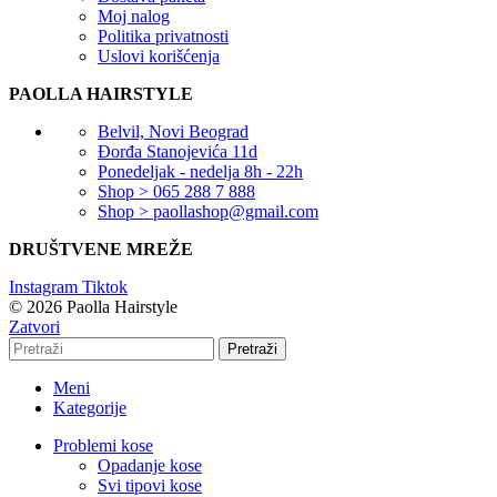
Moj nalog
Politika privatnosti
Uslovi korišćenja
PAOLLA HAIRSTYLE
Belvil, Novi Beograd
Đorđa Stanojevića 11d
Ponedeljak - nedelja 8h - 22h
Shop > 065 288 7 888
Shop > paollashop@gmail.com
DRUŠTVENE MREŽE
Instagram
Tiktok
© 2026 Paolla Hairstyle
Zatvori
Pretraži
Meni
Kategorije
Problemi kose
Opadanje kose
Svi tipovi kose