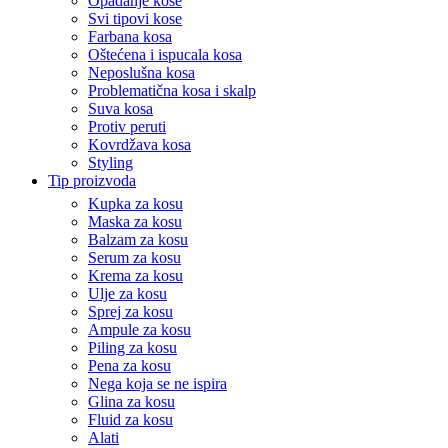
Opadanje kose
Svi tipovi kose
Farbana kosa
Oštećena i ispucala kosa
Neposlušna kosa
Problematična kosa i skalp
Suva kosa
Protiv peruti
Kovrdžava kosa
Styling
Tip proizvoda
Kupka za kosu
Maska za kosu
Balzam za kosu
Serum za kosu
Krema za kosu
Ulje za kosu
Sprej za kosu
Ampule za kosu
Piling za kosu
Pena za kosu
Nega koja se ne ispira
Glina za kosu
Fluid za kosu
Alati