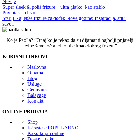
Novije
Super-sleek & poliš frizure – ultra glatko, kao staklo
Povratak na listu
Stariji
Najlepše frizure za doček Nove godine: Inspiracija, stil i
saveti
Ko je Paolla? “Onaj ko je rekao da su dijamanti najbolji prijatelji
jedne žene, očigledno nije imao dobrog frizera”
KORISNI LINKOVI
Naslovna
O nama
Blog
Usluge
Cenovnik
Balayage
Kontakt
ONLINE PRODAJA
Shop
Kérastase
POPULARNO
Kako kupiti online
Dostava paketa