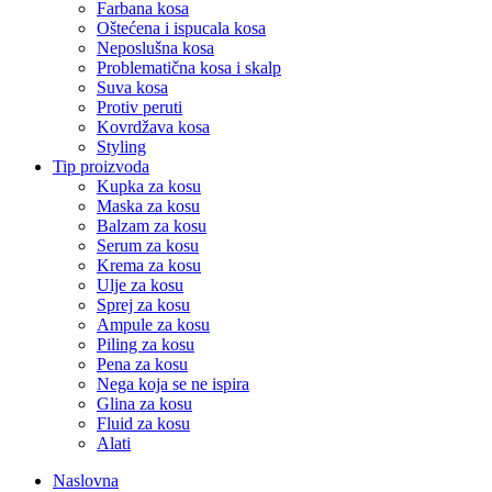
Farbana kosa
Oštećena i ispucala kosa
Neposlušna kosa
Problematična kosa i skalp
Suva kosa
Protiv peruti
Kovrdžava kosa
Styling
Tip proizvoda
Kupka za kosu
Maska za kosu
Balzam za kosu
Serum za kosu
Krema za kosu
Ulje za kosu
Sprej za kosu
Ampule za kosu
Piling za kosu
Pena za kosu
Nega koja se ne ispira
Glina za kosu
Fluid za kosu
Alati
Naslovna