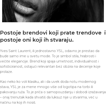
Postoje brendovi koji prate trendove i
postoje oni koji ih stvaraju.
Yves Saint Laurent, ili jednostavno YSL, odavno je prestao da
bude samo ime u svetu mode. To je simbol stila, hrabrosti i
večite elegancije. Brend koji spaja umetnost, individualnost i
sofisticiranost, ostajući relevantan bez obzira na decenije koje
prolaze.
Kao neko ko voli klasiku, ali i da uvek doda notu modernog
stava, YSL je za mene mnogo više od logotipa na torbi ili
pakovanju ruža. To je priča o samopouzdanju i slobodi izražavanja
– onaj trenutak kada shvatiš da luksuz nije u stvarima, već u
načinu na koji ih nosiš.