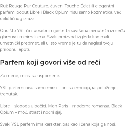
Ruž Rouge Pur Couture, čuveni Touche Éclat ili elegantni
parfemi poput Libre i Black Opium nisu samo kozmetika, već
delić ličnog izraza.
Ono što YSL čini posebnim jeste ta savršena ravnoteža između
glamura i minimalizma. Svaki proizvod izgleda kao mali
umetnički predmet, ali u isto vreme je tu da naglasi tvoju
prirodnu lepotu.
Parfem koji govori više od reči
Za mene, mirisi su uspomene.
YSL parfemi nisu samo mirisi – oni su emocija, raspoloženje,
trenutak.
Libre – sloboda u bočici. Mon Paris – moderna romansa. Black
Opium – moć, strast i noćni sjaj.
Svaki YSL parfem ima karakter, baš kao i žena koja ga nosi.