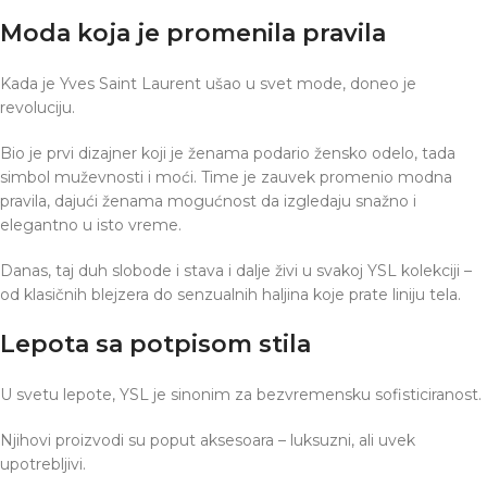
Moda koja je promenila pravila
Kada je Yves Saint Laurent ušao u svet mode, doneo je
revoluciju.
Bio je prvi dizajner koji je ženama podario žensko odelo, tada
simbol muževnosti i moći. Time je zauvek promenio modna
pravila, dajući ženama mogućnost da izgledaju snažno i
elegantno u isto vreme.
Danas, taj duh slobode i stava i dalje živi u svakoj YSL kolekciji –
od klasičnih blejzera do senzualnih haljina koje prate liniju tela.
Lepota sa potpisom stila
U svetu lepote, YSL je sinonim za bezvremensku sofisticiranost.
Njihovi proizvodi su poput aksesoara – luksuzni, ali uvek
upotrebljivi.