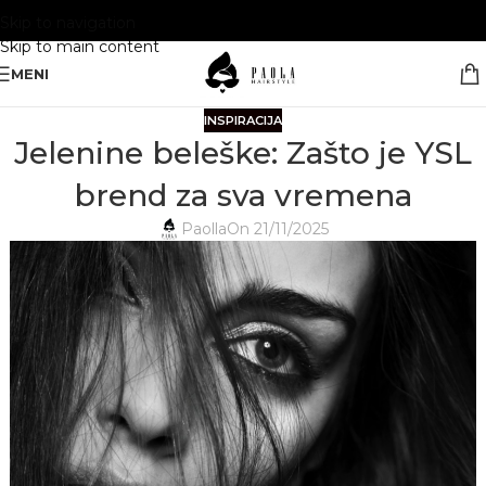
Skip to navigation
Skip to main content
MENI
INSPIRACIJA
Jelenine beleške: Zašto je YSL
brend za sva vremena
Paolla
On 21/11/2025