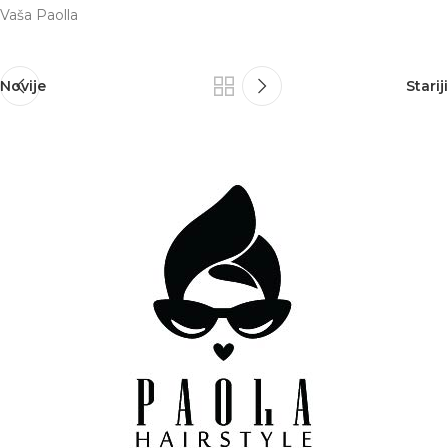
Vaša Paolla
Novije
Stariji