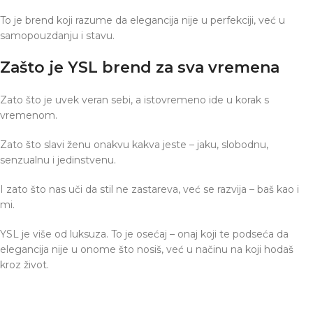
To je brend koji razume da elegancija nije u perfekciji, već u
samopouzdanju i stavu.
Zašto je YSL brend za sva vremena
Zato što je uvek veran sebi, a istovremeno ide u korak s
vremenom.
Zato što slavi ženu onakvu kakva jeste – jaku, slobodnu,
senzualnu i jedinstvenu.
I zato što nas uči da stil ne zastareva, već se razvija – baš kao i
mi.
YSL je više od luksuza. To je osećaj – onaj koji te podseća da
elegancija nije u onome što nosiš, već u načinu na koji hodaš
kroz život.