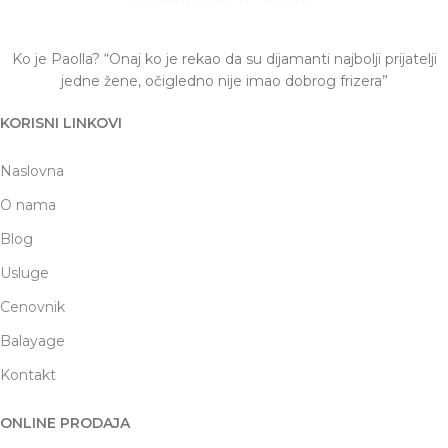
Ko je Paolla? “Onaj ko je rekao da su dijamanti najbolji prijatelji
jedne žene, očigledno nije imao dobrog frizera”
KORISNI LINKOVI
Naslovna
O nama
Blog
Usluge
Cenovnik
Balayage
Kontakt
ONLINE PRODAJA