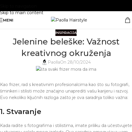
Skip to navigation
Skip to main content
MENI
INSPIRACIJA
Jelenine beleške: Važnost
kreativnog okruženja
Paolla
On 28/10/2024
Kao frizer, rad s kreativnim profesionalcima kao što su fotografi,
šminkeri i stilisti može značajno unaprediti vašu karijeru i razvoj.
Evo nekoliko ključnih razloga zašto je ova saradnja toliko važna:
1. Stvaranje
Kada radite s fotografima i stilistima, imate priliku da učestvujete
u stvaranju celokupnog izgleda. Ova saradnja omogućava vam