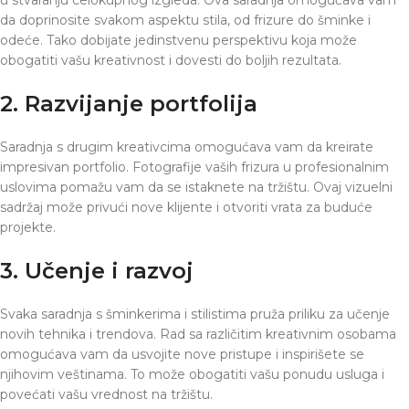
da doprinosite svakom aspektu stila, od frizure do šminke i
odeće. Tako dobijate jedinstvenu perspektivu koja može
obogatiti vašu kreativnost i dovesti do boljih rezultata.
2. Razvijanje portfolija
Saradnja s drugim kreativcima omogućava vam da kreirate
impresivan portfolio. Fotografije vaših frizura u profesionalnim
uslovima pomažu vam da se istaknete na tržištu. Ovaj vizuelni
sadržaj može privući nove klijente i otvoriti vrata za buduće
projekte.
3. Učenje i razvoj
Svaka saradnja s šminkerima i stilistima pruža priliku za učenje
novih tehnika i trendova. Rad sa različitim kreativnim osobama
omogućava vam da usvojite nove pristupe i inspirišete se
njihovim veštinama. To može obogatiti vašu ponudu usluga i
povećati vašu vrednost na tržištu.