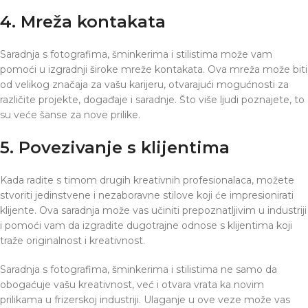
4. Mreža kontakata
Saradnja s fotografima, šminkerima i stilistima može vam
pomoći u izgradnji široke mreže kontakata. Ova mreža može biti
od velikog značaja za vašu karijeru, otvarajući mogućnosti za
različite projekte, događaje i saradnje. Što više ljudi poznajete, to
su veće šanse za nove prilike.
5. Povezivanje s klijentima
Kada radite s timom drugih kreativnih profesionalaca, možete
stvoriti jedinstvene i nezaboravne stilove koji će impresionirati
klijente. Ova saradnja može vas učiniti prepoznatljivim u industriji
i pomoći vam da izgradite dugotrajne odnose s klijentima koji
traže originalnost i kreativnost.
Saradnja s fotografima, šminkerima i stilistima ne samo da
obogaćuje vašu kreativnost, već i otvara vrata ka novim
prilikama u frizerskoj industriji. Ulaganje u ove veze može vas