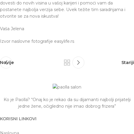
dovesti do novih visina u vašoj karijeri i pomoći vam da
postanete najbolja verzija sebe. Uvek težite tim saradnjama i
otvorite se za nova iskustva!
Vaša Jelena
Izvor naslovne fotografije easylife.rs
Novije
Stariji
Ko je Paolla? “Onaj ko je rekao da su dijamanti najbolji prijatelji
jedne žene, očigledno nije imao dobrog frizera”
KORISNI LINKOVI
Naslovna