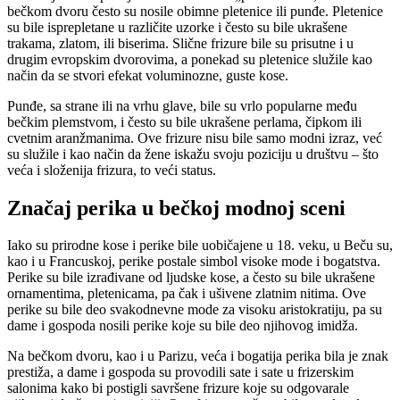
bečkom dvoru često su nosile obimne pletenice ili punđe. Pletenice
su bile isprepletane u različite uzorke i često su bile ukrašene
trakama, zlatom, ili biserima. Slične frizure bile su prisutne i u
drugim evropskim dvorovima, a ponekad su pletenice služile kao
način da se stvori efekat voluminozne, guste kose.
Punđe, sa strane ili na vrhu glave, bile su vrlo popularne među
bečkim plemstvom, i često su bile ukrašene perlama, čipkom ili
cvetnim aranžmanima. Ove frizure nisu bile samo modni izraz, već
su služile i kao način da žene iskažu svoju poziciju u društvu – što
veća i složenija frizura, to veći status.
Značaj perika u bečkoj modnoj sceni
Iako su prirodne kose i perike bile uobičajene u 18. veku, u Beču su,
kao i u Francuskoj, perike postale simbol visoke mode i bogatstva.
Perike su bile izrađivane od ljudske kose, a često su bile ukrašene
ornamentima, pletenicama, pa čak i ušivene zlatnim nitima. Ove
perike su bile deo svakodnevne mode za visoku aristokratiju, pa su
dame i gospoda nosili perike koje su bile deo njihovog imidža.
Na bečkom dvoru, kao i u Parizu, veća i bogatija perika bila je znak
prestiža, a dame i gospoda su provodili sate i sate u frizerskim
salonima kako bi postigli savršene frizure koje su odgovarale