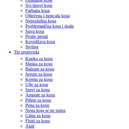
Opadanje kose
Svi tipovi kose
Farbana kosa
Oštećena i ispucala kosa
Neposlušna kosa
Problematična kosa i skalp
Suva kosa
Protiv peruti
Kovrdžava kosa
Styling
Tip proizvoda
Kupka za kosu
Maska za kosu
Balzam za kosu
Serum za kosu
Krema za kosu
Ulje za kosu
Sprej za kosu
Ampule za kosu
Piling za kosu
Pena za kosu
Nega koja se ne ispira
Glina za kosu
Fluid za kosu
Alati