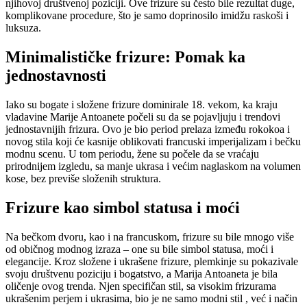
njihovoj društvenoj poziciji. Ove frizure su često bile rezultat duge,
komplikovane procedure, što je samo doprinosilo imidžu raskoši i
luksuza.
Minimalističke frizure: Pomak ka
jednostavnosti
Iako su bogate i složene frizure dominirale 18. vekom, ka kraju
vladavine Marije Antoanete počeli su da se pojavljuju i trendovi
jednostavnijih frizura. Ovo je bio period prelaza između rokokoa i
novog stila koji će kasnije oblikovati francuski imperijalizam i bečku
modnu scenu. U tom periodu, žene su počele da se vraćaju
prirodnijem izgledu, sa manje ukrasa i većim naglaskom na volumen
kose, bez previše složenih struktura.
Frizure kao simbol statusa i moći
Na bečkom dvoru, kao i na francuskom, frizure su bile mnogo više
od običnog modnog izraza – one su bile simbol statusa, moći i
elegancije. Kroz složene i ukrašene frizure, plemkinje su pokazivale
svoju društvenu poziciju i bogatstvo, a Marija Antoaneta je bila
oličenje ovog trenda. Njen specifičan stil, sa visokim frizurama
ukrašenim perjem i ukrasima, bio je ne samo modni stil , već i način