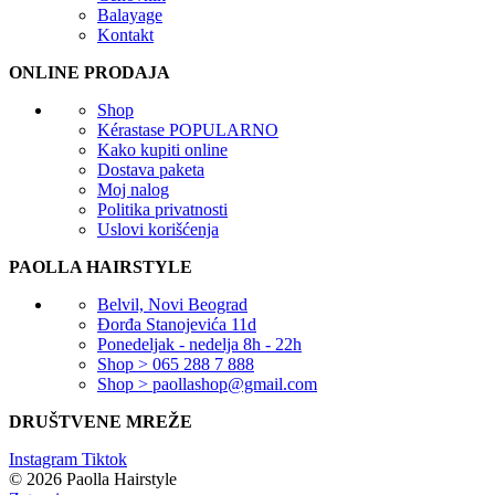
Balayage
Kontakt
ONLINE PRODAJA
Shop
Kérastase
POPULARNO
Kako kupiti online
Dostava paketa
Moj nalog
Politika privatnosti
Uslovi korišćenja
PAOLLA HAIRSTYLE
Belvil, Novi Beograd
Đorđa Stanojevića 11d
Ponedeljak - nedelja 8h - 22h
Shop > 065 288 7 888
Shop > paollashop@gmail.com
DRUŠTVENE MREŽE
Instagram
Tiktok
© 2026 Paolla Hairstyle