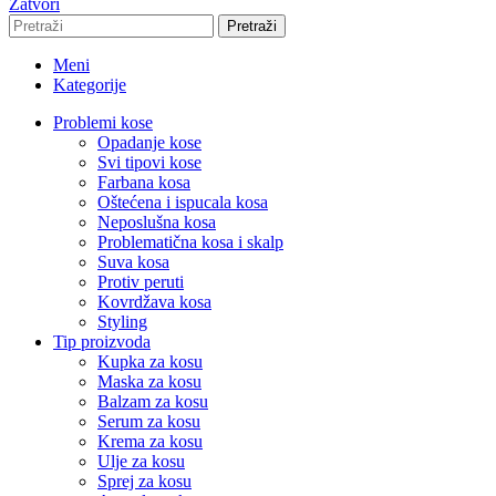
Zatvori
Pretraži
Meni
Kategorije
Problemi kose
Opadanje kose
Svi tipovi kose
Farbana kosa
Oštećena i ispucala kosa
Neposlušna kosa
Problematična kosa i skalp
Suva kosa
Protiv peruti
Kovrdžava kosa
Styling
Tip proizvoda
Kupka za kosu
Maska za kosu
Balzam za kosu
Serum za kosu
Krema za kosu
Ulje za kosu
Sprej za kosu