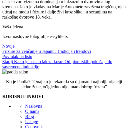
da se stvori vizuelna dominacija u luksuznim dvorovima tog
vremena. Iako je vladavina Marije Antoanete završena tragično, njen
uticaj na modu i frizure i dalje živi kroz slike i u sećanjima na
raskošne dvorove 18. veka.
Vaša Jelena
Izvor naslovne fotografije easylife.rs
Novije
Frizure za venčanje u Japanu: Tradicija i trendovi
Povratak na listu
Stariji
Kako je nastao lak za kosu: Od pionirskih pokušaja do
savremene industrije
Ko je Paolla? “Onaj ko je rekao da su dijamanti najbolji prijatelji
jedne žene, očigledno nije imao dobrog frizera”
KORISNI LINKOVI
Naslovna
O nama
Blog
Usluge
Cenovnik