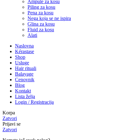
Ampule za kosu
Piling za kosu
Pena za kosu
Nega koja se ne ispira
Glina za kosu
Fluid za kosu
Alati
Naslovna
Kérastase
Shop
Usluge
Hair rituali
Balayage
Cenovnik
Blog
Kontakt
Lista želja
Login / Registracija
Korpa
Zatvori
Prijavi se
Zatvori