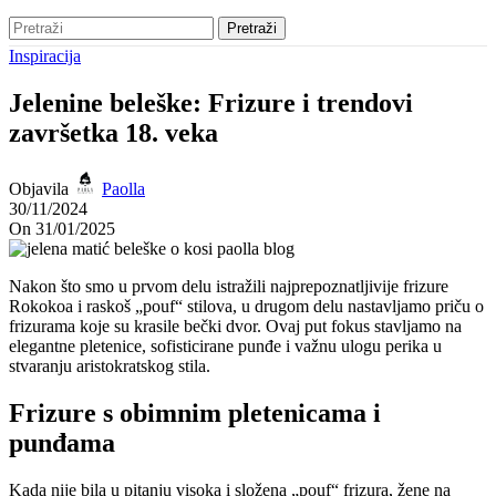
Pretraži
Inspiracija
Jelenine beleške: Frizure i trendovi
završetka 18. veka
Objavila
Paolla
30/11/2024
On 31/01/2025
Nakon što smo u prvom delu istražili najprepoznatljivije frizure
Rokokoa i raskoš „pouf“ stilova, u drugom delu nastavljamo priču o
frizurama koje su krasile bečki dvor. Ovaj put fokus stavljamo na
elegantne pletenice, sofisticirane punđe i važnu ulogu perika u
stvaranju aristokratskog stila.
Frizure s obimnim pletenicama i
punđama
Kada nije bila u pitanju visoka i složena „pouf“ frizura, žene na