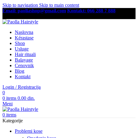
Skip to navigation
Skip to main content
Email: paollashop@gmail.com
Kontakt: 066 288 7 888
Besplatna dostava preko 6,500 RSD
Naslovna
Kérastase
Shop
Usluge
Hair rituali
Balayage
Cenovnik
Blog
Kontakt
Login / Registracija
0
0
items
0.00
din.
Meni
0
items
Kategorije
Problemi kose