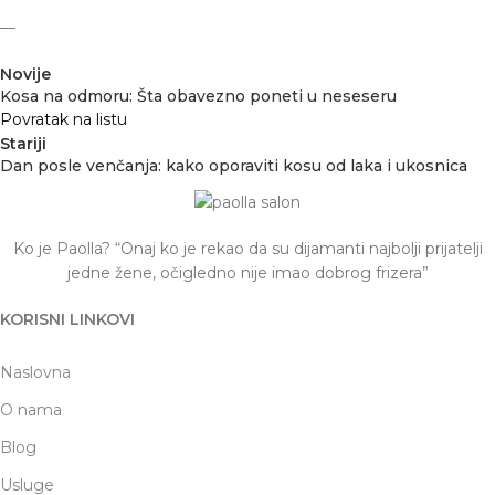
—
Novije
Kosa na odmoru: Šta obavezno poneti u neseseru
Povratak na listu
Stariji
Dan posle venčanja: kako oporaviti kosu od laka i ukosnica
Ko je Paolla? “Onaj ko je rekao da su dijamanti najbolji prijatelji
jedne žene, očigledno nije imao dobrog frizera”
KORISNI LINKOVI
Naslovna
O nama
Blog
Usluge