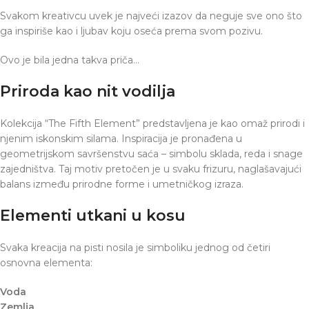
Svakom kreativcu uvek je najveći izazov da neguje sve ono što
ga inspiriše kao i ljubav koju oseća prema svom pozivu.
Ovo je bila jedna takva priča…
Priroda kao nit vodilja
Kolekcija “The Fifth Element” predstavljena je kao omaž prirodi i
njenim iskonskim silama. Inspiracija je pronađena u
geometrijskom savršenstvu saća – simbolu sklada, reda i snage
zajedništva. Taj motiv pretočen je u svaku frizuru, naglašavajući
balans između prirodne forme i umetničkog izraza.
Elementi utkani u kosu
Svaka kreacija na pisti nosila je simboliku jednog od četiri
osnovna elementa:
Voda
Zemlja