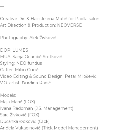
—
Creative Dir. & Hair: Jelena Matić for Paolla salon
Art Direction & Production: NEOVERSE
Photography: Alek Živković
DOP: LUMES
MUA: Sanja Orlandić Sretković
Styling: NEO fundus
Gaffer: Milan Gucić
Video Editing & Sound Design: Petar Milošević
V.O. artist: Đurđina Radić
Models:
Maja Marić (FOX)
Ivana Radoman (J.S. Management)
Sara Živković (FOX)
Dušanka Đoković (Click)
Anđela Vukadinović (Trick Model Management)