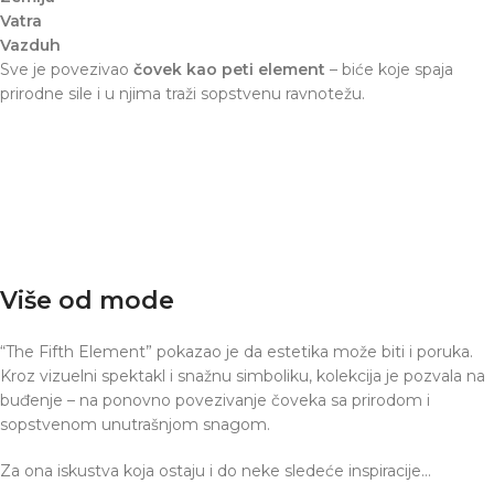
Vatra
Vazduh
Sve je povezivao
čovek kao peti element
– biće koje spaja
prirodne sile i u njima traži sopstvenu ravnotežu.
Više od mode
“The Fifth Element” pokazao je da estetika može biti i poruka.
Kroz vizuelni spektakl i snažnu simboliku, kolekcija je pozvala na
buđenje – na ponovno povezivanje čoveka sa prirodom i
sopstvenom unutrašnjom snagom.
Za ona iskustva koja ostaju i do neke sledeće inspiracije…