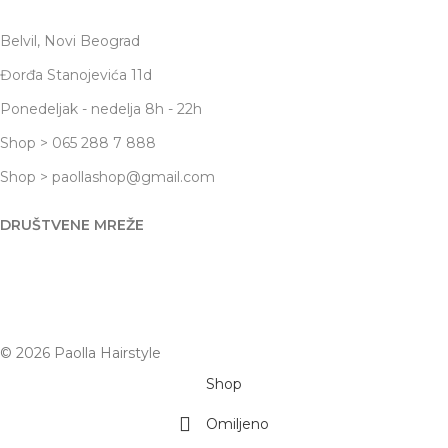
Belvil, Novi Beograd
Đorđa Stanojevića 11d
Ponedeljak - nedelja 8h - 22h
Shop > 065 288 7 888
Shop > paollashop@gmail.com
DRUŠTVENE MREŽE
© 2026 Paolla Hairstyle
Shop
Omiljeno