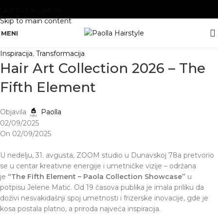
Skip to navigation
Skip to main content
MENI
Inspiracija
,
Transformacija
Hair Art Collection 2026 – The
Fifth Element
Objavila
Paolla
02/09/2025
On 02/09/2025
U nedelju, 31. avgusta, ZOOM studio u Dunavskoj 78a pretvorio
se u centar kreativne energije i umetničke vizije – održana
je
“The Fifth Element – Paola Collection Showcase”
u
potpisu Jelene Matić. Od 19 časova publika je imala priliku da
doživi nesvakidašnji spoj umetnosti i frizerske inovacije, gde je
kosa postala platno, a priroda najveća inspiracija.