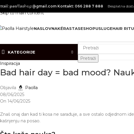
Skip to navigation
mail: paollashop@gmail.com
Kontakt: 066 288 7 888
Besplatna dosta
Skip to main content
NASLOVNA
KÉRASTASE
SHOP
USLUGE
HAIR RITU
KATEGORIJE
Pretraži
Inspiracija
Bad hair day = bad mood? Nauk
Objavila
Paolla
08/06/2025
On 14/06/2025
Znaš onaj dan kad ti kosa ne sarađuje, a sve ostalo odjednom ide 
kašnjenju na posao.