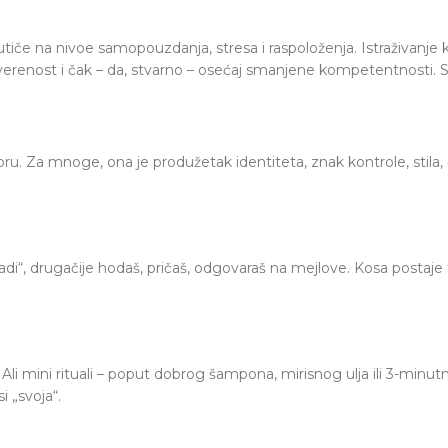
 utiče na nivoe samopouzdanja, stresa i raspoloženja. Istraživanje 
enost i čak – da, stvarno – osećaj smanjene kompetentnosti. Samo
ru. Za mnoge, ona je produžetak identiteta, znak kontrole, stila,
radi“, drugačije hodaš, pričaš, odgovaraš na mejlove. Kosa postaje
Ali mini rituali – poput dobrog šampona, mirisnog ulja ili 3-minut
i „svoja“.