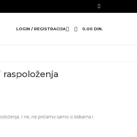
LOGIN / REGISTRACIJA
0.00
DIN.
 raspoloženja
spoloženja. I ne, ne pričamo samo o šiškama i