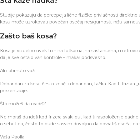
Šta kaže nauka?
Studije pokazuju da percepcija lične fizičke privlačnosti direktno
kosu može uzrokovati povećan osećaj nesigurnosti, nižu samouver
Zašto baš kosa?
Kosa je vizuelno uvek tu – na fotkama, na sastancima, u retrovizo
da je sve ostalo van kontrole – makar podsvesno.
Ali i obrnuto važi
Dobar dan za kosu često znači i dobar dan, tačka. Kad ti frizura „
prezentacije.
Šta možeš da uradiš?
Ne moraš da ideš kod frizera svaki put kad ti raspoloženje padne. 
o sebi. I da, često to bude sasvim dovoljno da povratiš osećaj da s
Vaša Paolla