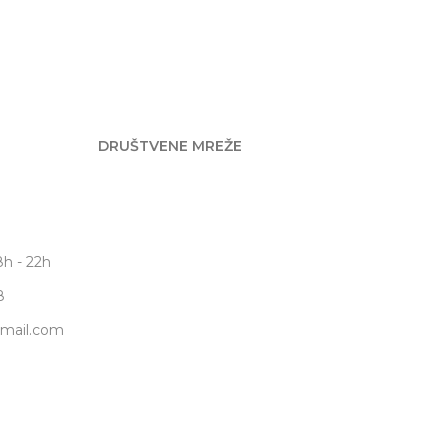
DRUŠTVENE MREŽE
d
8h - 22h
8
gmail.com