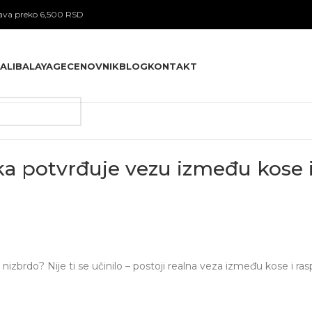
va preko 6,500 RSD
ALI
BALAYAGE
CENOVNIK
BLOG
KONTAKT
a potvrđuje vezu između kose i
nizbrdo? Nije ti se učinilo – postoji realna veza između kose i ra