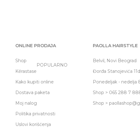
ONLINE PRODAJA
PAOLLA HAIRSTYLE
Shop
Belvil, Novi Beograd
POPULARNO
Kérastase
Đorđa Stanojevića 11
Kako kupiti online
Ponedeljak - nedelja 
Dostava paketa
Shop > 065 288 7 88
Moj nalog
Shop > paollashop@
Politika privatnosti
Uslovi korišćenja