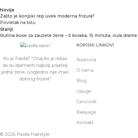
Novije
Zašto je konjski rep uvek moderna frizura?
Povratak na listu
Stariji
Rutina kose za zauzete žene – 5 koraka, 15 minuta, nula drame
KORISNI LINKOVI
Ko je Paolla? “Onaj ko je rekao
Naslovna
da su dijamanti najbolji prijatelji
O nama
jedne žene, očigledno nije imao
dobrog frizera”
Blog
Usluge
Cenovnik
Balayage
Kontakt
© 2026 Paolla Hairstyle