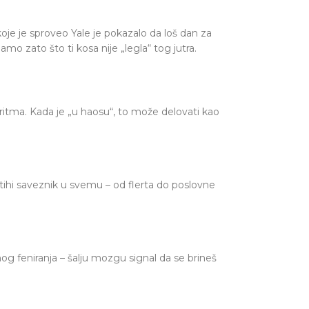
koje je sproveo Yale je pokazalo da loš dan za
 zato što ti kosa nije „legla“ tog jutra.
 ritma. Kada je „u haosu“, to može delovati kao
 tihi saveznik u svemu – od flerta do poslovne
nog feniranja – šalju mozgu signal da se brineš