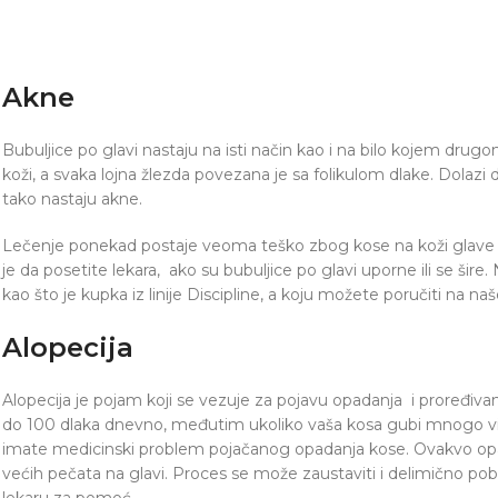
Akne
Bubuljice po glavi nastaju na isti način kao i na bilo kojem drug
koži, a svaka lojna žlezda povezana je sa folikulom dlake. Dolazi d
tako nastaju akne.
Lečenje ponekad postaje veoma teško zbog kose na koži glave
je da posetite lekara, ako su bubuljice po glavi uporne ili se šire
kao što je kupka iz linije Discipline, a koju možete poručiti na n
Alopecija
Alopecija je pojam koji se vezuje za pojavu opadanja i proređiva
do 100 dlaka dnevno, međutim ukoliko vaša kosa gubi mnogo vi
imate medicinski problem pojačanog opadanja kose. Ovakvo opada
većih pečata na glavi. Proces se može zaustaviti i delimično pob
lekaru za pomoć.