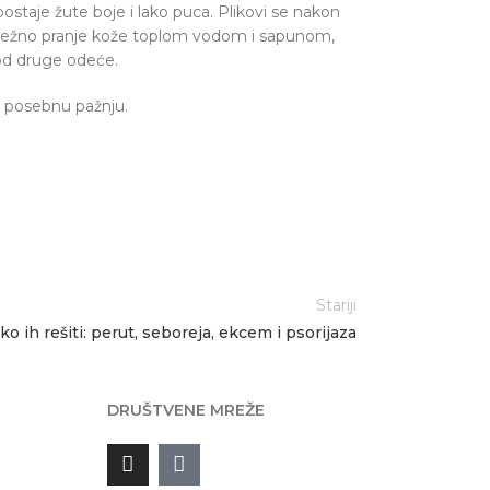
postaje žute boje i lako puca. Plikovi se nakon
je nežno pranje kože toplom vodom i sapunom,
 od druge odeće.
u posebnu pažnju.
Stariji
o ih rešiti: perut, seboreja, ekcem i psorijaza
DRUŠTVENE MREŽE