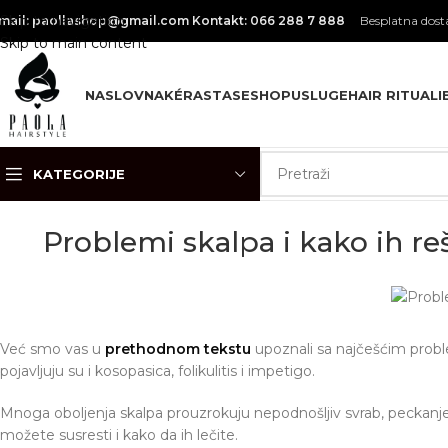
Skip to navigation
mail: paollashop@gmail.com
Kontakt: 066 288 7 888
Besplatna dosta
Skip to main content
NASLOVNA
KÉRASTASE
SHOP
USLUGE
HAIR RITUALI
KATEGORIJE
Problemi skalpa i kako ih reši
Već smo vas u
prethodnom tekstu
upoznali sa najčešćim proble
pojavljuju su i kosopasica, folikulitis i impetigo.
Mnoga oboljenja skalpa prouzrokuju nepodnošljiv svrab, peckan
možete susresti i kako da ih lečite.