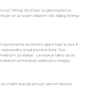
 povući. Mnogi stručnjaci za glavnog krivca
etujte se sa svojim lekarom oko daljeg lečenja
žnim površinama na temenu glave koje su sive ili
e neposredno iznad površine kože. Ovo
 mašinom za šišanje… Lečenje je takvo da se
a lekarom primenjivati adekvatnu terapiju.
naju se po malim bubuljicama pri samom korenu