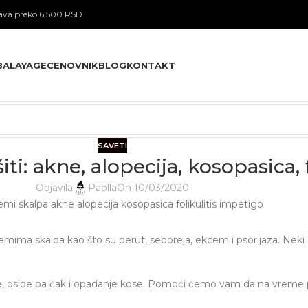
va preko 6,500 RSD
BALAYAGE
CENOVNIK
BLOG
KONTAKT
SAVETI
ti: akne, alopecija, kosopasica, 
Objavila
Paolla
On 10/03/2020
mima skalpa kao što su perut, seboreja, ekcem i psorijaza. Neki 
je, osipe pa čak i opadanje kose. Pomoći ćemo vam da na vreme