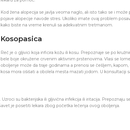
Kod žena alopecija se javlja veoma naglo, ali isto tako se i može
pojave alopecije navode stres. Ukoliko imate ovaj problem posav
kako biste na vreme krenuli sa adekvatnim tretmanom.
Kosopasica
Reč je o gljivici koja inficira kožu ili kosu. Prepoznaje se po kru
bele boje okružene crvenim aktivnim prstenovima. Vlasi se lom
oboljenje može da traje godinama a prenosi se češljem, kapom,
kosa mora ošišati a obolela mesta mazati jodom. U konsultaciji s
Uzroci su bakterijska ili gljivična infekcija ili iritacija. Prepoz
 Savet je posetiti lekara zbog početka lečenja ovog oboljenja.