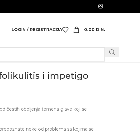
LOGIN / REGISTRACIJA
0.00
DIN.
folikulitis i impetigo
od čestih oboljenja temena glave koji se
 prepoznate neke od problema sa kojima se