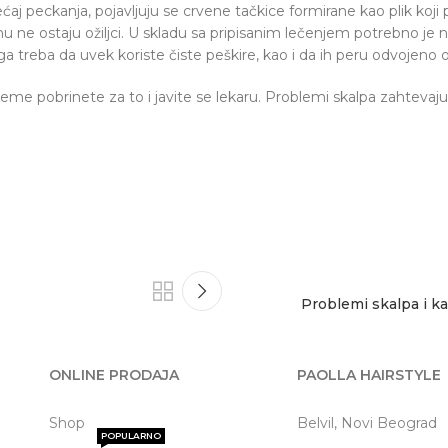
ćaj peckanja, pojavljuju se crvene tačkice formirane kao plik koji 
dnu ne ostaju ožiljci. U skladu sa pripisanim lečenjem potrebno 
iga treba da uvek koriste čiste peškire, kao i da ih peru odvojeno
reme pobrinete za to i javite se lekaru. Problemi skalpa zahtevaj
Problemi skalpa i kak
ONLINE PRODAJA
PAOLLA HAIRSTYLE
Shop
Belvil, Novi Beograd
POPULARNO