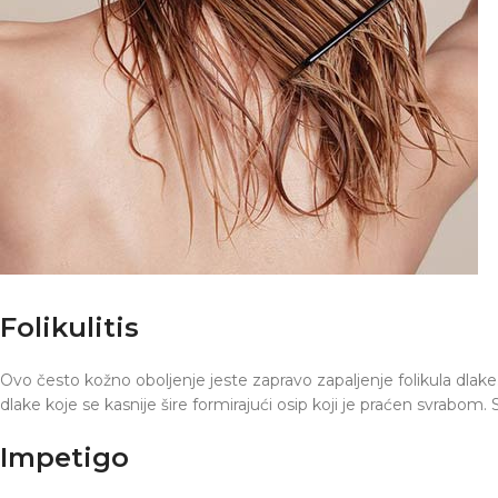
Folikulitis
Ovo često kožno oboljenje jeste zapravo zapaljenje folikula dlake. 
dlake koje se kasnije šire formirajući osip koji je praćen svrabom.
Impetigo