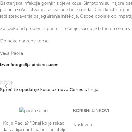
Bakterijska infekcija gornjih slojeva kože. Simptomi su: najpre ose
pucanja suše i stvaraju se krastice boje meda. Kada kraste otpa
radi sprečavanja daljeg širenja infekcije. Osobe obolele od impet
Za svako od problema postoji i rešenje, samo je bitno da se na v
Do neke naredne teme,
Vaša Paolla
Izvor fotografija pinterest.com
Novije
Sprečite opadanje kose uz novu Genesis liniju
KORISNI LINKOVI
Ko je Paolla? “Onaj ko je rekao
Naslovna
da su dijamanti najbolji prijatelji