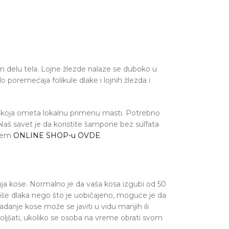
om delu tela. Lojne žlezde nalaze se duboko u
o poremećaja folikule dlake i lojnih žlezda i
 koja ometa lokalnu primenu masti. Potrebno
. Naš savet je da koristite šampone bez sulfata
ašem
ONLINE SHOP-u OVDE
.
nja kose. Normalno je da vaša kosa izgubi od 50
še dlaka nego što je uobičajeno, moguće je da
nje kose može se javiti u vidu manjih ili
oljšati, ukoliko se osoba na vreme obrati svom